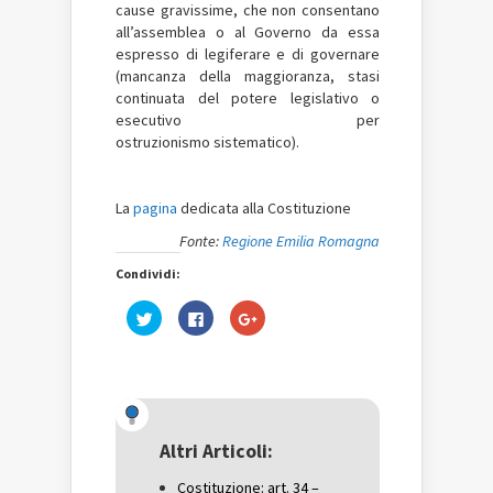
cause gravissime, che non consentano
all’assemblea o al Governo da essa
espresso di legiferare e di governare
(mancanza della maggioranza, stasi
continuata del potere legislativo o
esecutivo per
ostruzionismo sistematico).
La
pagina
dedicata alla Costituzione
Fonte:
Regione Emilia Romagna
Condividi:
Fai
Fai
Fai
clic
clic
clic
qui
per
qui
per
condividere
per
condividere
su
condividere
su
Facebook
su
Twitter
(Si
Google+
(Si
apre
(Si
apre
in
apre
in
una
in
una
nuova
una
Altri Articoli:
nuova
finestra)
nuova
finestra)
finestra)
Costituzione: art. 34 –