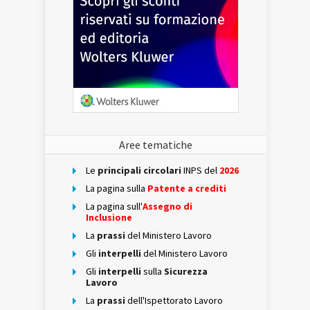
Aree tematiche
Le
principali circolari
INPS del
2026
La pagina sulla
Patente a crediti
La pagina sull'
Assegno di
Inclusione
La
prassi
del Ministero Lavoro
Gli
interpelli
del Ministero Lavoro
Gli
interpelli
sulla
Sicurezza
Lavoro
La
prassi
dell'Ispettorato Lavoro