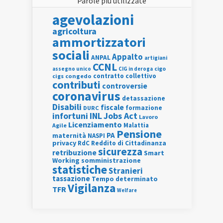
Parole più utilizzate
agevolazioni
agricoltura
ammortizzatori
sociali
Appalto
ANPAL
artigiani
CCNL
assegno unico
cigo
CIG in deroga
contratto collettivo
cigs
congedo
contributi
controversie
coronavirus
detassazione
Disabili
fiscale
formazione
DURC
INL
Jobs Act
infortuni
Lavoro
Licenziamento
Agile
Malattia
Pensione
PA
maternità
NASPI
privacy
RdC
Reddito di Cittadinanza
sicurezza
retribuzione
Smart
Working
somministrazione
statistiche
Stranieri
tassazione
Tempo determinato
Vigilanza
TFR
Welfare