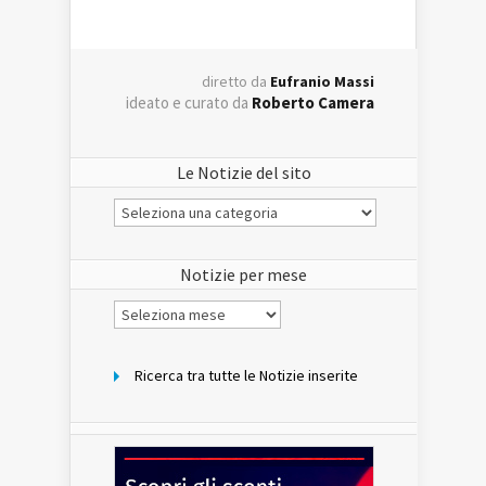
diretto da
Eufranio Massi
ideato e curato da
Roberto Camera
Le Notizie del sito
Le
Notizie
del
sito
Notizie per mese
Notizie
per
mese
Ricerca tra tutte le Notizie inserite