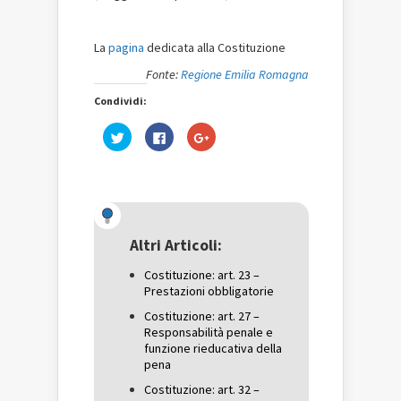
La
pagina
dedicata alla Costituzione
Fonte:
Regione Emilia Romagna
Condividi:
Fai
Fai
Fai
clic
clic
clic
qui
per
qui
per
condividere
per
condividere
su
condividere
su
Facebook
su
Twitter
(Si
Google+
(Si
apre
(Si
apre
in
apre
in
una
in
una
nuova
una
Altri Articoli:
nuova
finestra)
nuova
finestra)
finestra)
Costituzione: art. 23 –
Prestazioni obbligatorie
Costituzione: art. 27 –
Responsabilità penale e
funzione rieducativa della
pena
Costituzione: art. 32 –