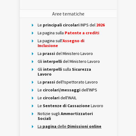
Aree tematiche
Le
principali circolari
INPS del
2026
La pagina sulla
Patente a crediti
La pagina sull'
Assegno di
Inclusione
La
prassi
del Ministero Lavoro
Gli
interpelli
del Ministero Lavoro
Gli
interpelli
sulla
Sicurezza
Lavoro
La
prassi
dell'Ispettorato Lavoro
Le
circolari/messaggi
dell'INPS
Le
circolari
dell'INAIL
Le
Sentenze di Cassazione
Lavoro
Notizie sugli
Ammortizzatori
Sociali
La
pagina
delle
Dimissioni online