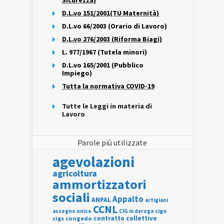
Sicurezza)
D.L.vo 151/2001(TU Maternità)
D.L.vo 66/2003 (Orario di Lavoro)
D.L.vo 276/2003 (Riforma Biagi)
L. 977/1967 (Tutela minori)
D.L.vo 165/2001 (Pubblico
Impiego)
Tutta la normativa COVID-19
Tutte le Leggi in materia di
Lavoro
Parole più utilizzate
agevolazioni
agricoltura
ammortizzatori
sociali
Appalto
ANPAL
artigiani
CCNL
assegno unico
cigo
CIG in deroga
contratto collettivo
cigs
congedo