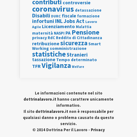
contributi
controversie
coronavirus
detassazione
Disabili
fiscale
formazione
DURC
INL
Jobs Act
infortuni
Lavoro
Licenziamento
Agile
Malattia
Pensione
PA
maternità
NASPI
privacy
RdC
Reddito di Cittadinanza
sicurezza
retribuzione
Smart
Working
somministrazione
statistiche
Stranieri
tassazione
Tempo determinato
Vigilanza
TFR
Welfare
Le informazioni contenute nel sito
dottrinalavoro.it
hanno carattere unicamente
informativo.
Il sito
dottrinalavoro.it
non è responsabile per
qualsiasi danno o problema causato da questo
servizio.
© 2014 Dottrina Per il Lavoro -
Privacy