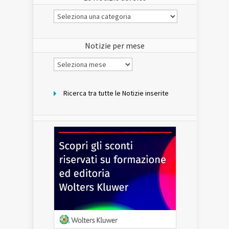
Le
Notizie
del
sito
Notizie per mese
Notizie
per
mese
Ricerca tra tutte le Notizie inserite