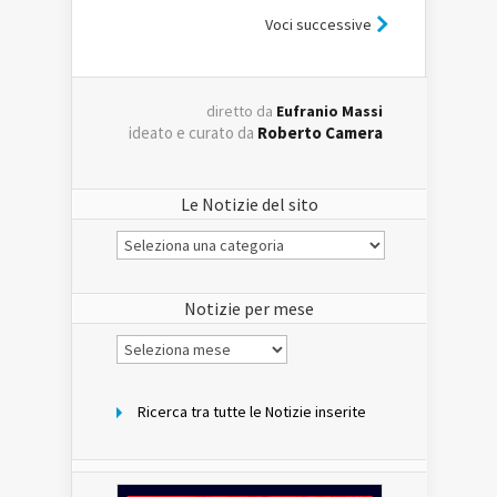
Voci successive
diretto da
Eufranio Massi
ideato e curato da
Roberto Camera
Le Notizie del sito
Le
Notizie
del
sito
Notizie per mese
Notizie
per
mese
Ricerca tra tutte le Notizie inserite