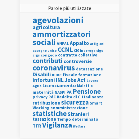
Parole più utilizzate
agevolazioni
agricoltura
ammortizzatori
sociali
Appalto
ANPAL
artigiani
CCNL
assegno unico
cigo
CIG in deroga
contratto collettivo
cigs
congedo
contributi
controversie
coronavirus
detassazione
Disabili
fiscale
formazione
DURC
INL
Jobs Act
infortuni
Lavoro
Licenziamento
Agile
Malattia
Pensione
PA
maternità
NASPI
privacy
RdC
Reddito di Cittadinanza
sicurezza
retribuzione
Smart
Working
somministrazione
statistiche
Stranieri
tassazione
Tempo determinato
Vigilanza
TFR
Welfare