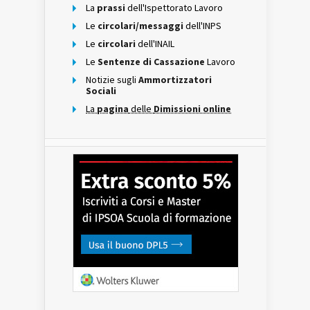
La
prassi
dell'Ispettorato Lavoro
Le
circolari/messaggi
dell'INPS
Le
circolari
dell'INAIL
Le
Sentenze di Cassazione
Lavoro
Notizie sugli
Ammortizzatori
Sociali
La
pagina
delle
Dimissioni online