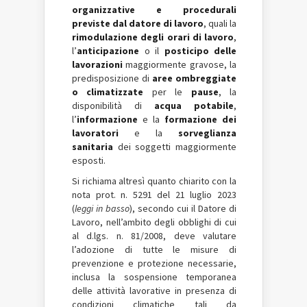
organizzative e procedurali
previste dal datore di lavoro
, quali la
rimodulazione degli orari di lavoro
,
l’
anticipazione
o il
posticipo delle
lavorazioni
maggiormente gravose, la
predisposizione di
aree ombreggiate
o climatizzate
per le
pause
, la
disponibilità di
acqua potabile
,
l’
informazione
e la
formazione dei
lavoratori
e la
sorveglianza
sanitaria
dei soggetti maggiormente
esposti.
Si richiama altresì quanto chiarito con la
nota prot. n. 5291 del 21 luglio 2023
(
leggi in basso
), secondo cui il Datore di
Lavoro, nell’ambito degli obblighi di cui
al d.lgs. n. 81/2008, deve valutare
l’adozione di tutte le misure di
prevenzione e protezione necessarie,
inclusa la sospensione temporanea
delle attività lavorative in presenza di
condizioni climatiche tali da