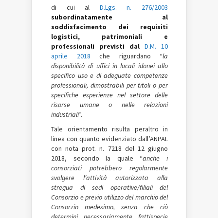
di cui al
D.Lgs. n. 276/2003
subordinatamente al
soddisfacimento dei requisiti
logistici, patrimoniali e
professionali previsti dal
D.M. 10
aprile 2018
che riguardano “
la
disponibilità di uffici in locali idonei allo
specifico uso e di adeguate competenze
professionali, dimostrabili per titoli o per
specifiche esperienze nel settore delle
risorse umane o nelle relazioni
industriali
”.
Tale orientamento risulta peraltro in
linea con quanto evidenziato dall’ANPAL
con nota prot. n. 7218 del 12 giugno
2018, secondo la quale “
anche i
consorziati potrebbero regolarmente
svolgere l’attività autorizzata alla
stregua di sedi operative/filiali del
Consorzio e previo utilizzo del marchio del
Consorzio medesimo, senza che ciò
determini necessariamente fattispecie