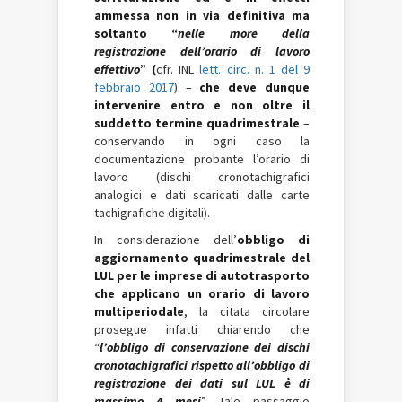
ammessa non in via definitiva ma
soltanto “
nelle more della
registrazione dell’orario di lavoro
effettivo
” (
cfr. INL
lett. circ. n. 1 del 9
febbraio 2017
) –
che deve dunque
intervenire entro e non oltre il
suddetto termine quadrimestrale
–
conservando in ogni caso la
documentazione probante l’orario di
lavoro (dischi cronotachigrafici
analogici e dati scaricati dalle carte
tachigrafiche digitali).
In considerazione dell’
obbligo di
aggiornamento quadrimestrale del
LUL per le imprese di autotrasporto
che applicano un orario di lavoro
multiperiodale
, la citata circolare
prosegue infatti chiarendo che
“
l’obbligo di conservazione dei dischi
cronotachigrafici rispetto all’obbligo di
registrazione dei dati sul LUL è di
massimo 4 mesi
”. Tale passaggio