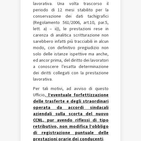
lavorativa. Una volta trascorso il
periodo di 12 mesi stabilito per la
conservazione dei dati tachigrafici
(Regolamento 561/2006, art.10, par.5,
lett. a) – ii)), le prestazioni rese in
carenza di analitica scritturazione non
sarebbero infatti più tracciabili in alcun
modo, con definitivo pregiudizio non
solo delle istanze ispettive ma anche,
ed ancor prima, del diritto dei lavoratori
a conoscere l’esatta determinazione
dei diritti collegati con la prestazione
lavorativa.
Per tali motivi, ad avviso di questo
Ufficio,
l’eventuale forfettizzazione
delle trasferte e degli straordinari
operata da accordi sindacali
aziendali sulla scorta del nuovo
CCNL, pur avendo riflessi di tipo
retributivo, non modifica l’obbligo
di registrazione puntuale delle
prestazioni orarie dei conducenti
.