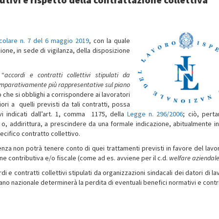
rcolare n. 7 del 6 maggio 2019
, con la quale
ione, in sede di vigilanza, della disposizione
 “
accordi e contratti collettivi stipulati da
 comparativamente più rappresentative sul piano
ro che si obblighi a corrispondere ai lavoratori
ri a quelli previsti da tali contratti, possa
vi indicati dall’art. 1, comma 1175, della
Legge n. 296/2006
; ciò, perta
” o, addirittura, a prescindere da una formale indicazione, abitualmente in
ecifico contratto collettivo.
lenza non potrà tenere conto di quei trattamenti previsti in favore del lavo
one contributiva e/o fiscale (come ad es. avviene per il c.d.
welfare aziendal
 contratti collettivi stipulati da organizzazioni sindacali dei datori di la
no nazionale determinerà la perdita di eventuali benefici normativi e contri