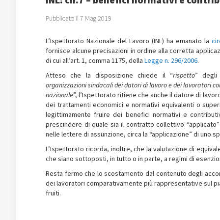
Pubblicato il 7 Mag 2019
L’Ispettorato Nazionale del Lavoro (INL) ha emanato la
ci
fornisce alcune precisazioni in ordine alla corretta applicaz
di cui all’art. 1, comma 1175, della
Legge n. 296/2006
.
Atteso che la disposizione chiede il “
rispetto
” degli
organizzazioni sindacali dei datori di lavoro e dei lavoratori
nazionale
”, l’Ispettorato ritiene che anche il datore di lavo
dei trattamenti economici e normativi equivalenti o superio
legittimamente fruire dei benefici normativi e contributi
prescindere di quale sia il contratto collettivo “applicato
nelle lettere di assunzione, circa la “applicazione” di uno sp
L’Ispettorato ricorda, inoltre, che la valutazione di equiva
che siano sottoposti, in tutto o in parte, a regimi di esenzi
Resta fermo che lo scostamento dal contenuto degli accordi e
dei lavoratori comparativamente più rappresentative sul pia
fruiti.