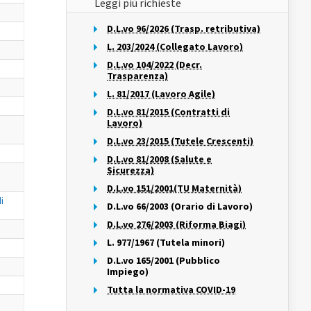
Leggi più richieste
D.L.vo 96/2026 (Trasp. retributiva)
L. 203/2024 (Collegato Lavoro)
D.L.vo 104/2022 (Decr.
Trasparenza)
L. 81/2017 (Lavoro Agile)
D.L.vo 81/2015 (Contratti di
Lavoro)
D.L.vo 23/2015 (Tutele Crescenti)
D.L.vo 81/2008 (Salute e
Sicurezza)
a
D.L.vo 151/2001(TU Maternità)
i
D.L.vo 66/2003 (Orario di Lavoro)
D.L.vo 276/2003 (Riforma Biagi)
L. 977/1967 (Tutela minori)
D.L.vo 165/2001 (Pubblico
Impiego)
Tutta la normativa COVID-19