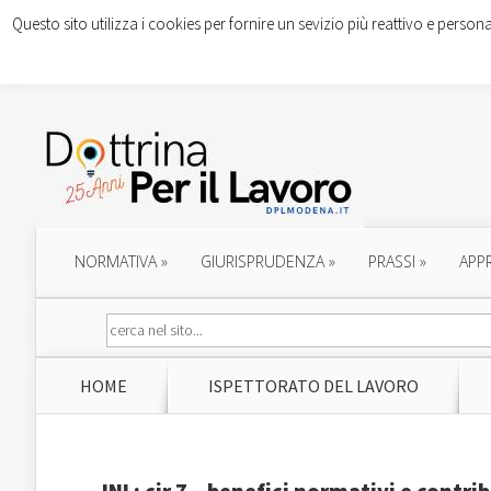
Questo sito utilizza i cookies per fornire un sevizio più reattivo e persona
NORMATIVA
»
GIURISPRUDENZA
»
PRASSI
»
APP
HOME
ISPETTORATO DEL LAVORO
INL: cir.7 – benefici normativi e contri