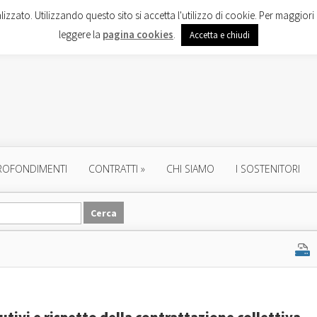
lizzato. Utilizzando questo sito si accetta l'utilizzo di cookie. Per maggiori 
leggere la
pagina cookies
.
Accetta e chiudi
ROFONDIMENTI
CONTRATTI
»
CHI SIAMO
I SOSTENITORI
butivi e rispetto della contrattazione collettiva