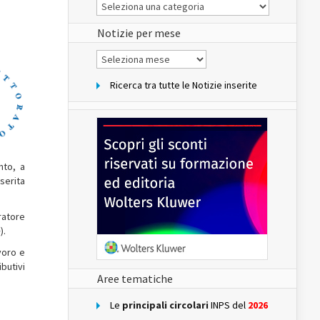
Le
Notizie
del
sito
Notizie per mese
Notizie
per
mese
Ricerca tra tutte le Notizie inserite
nto, a
serita
ratore
e
).
voro e
butivi
Aree tematiche
Le
principali circolari
INPS del
2026