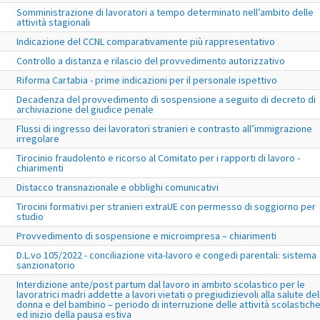
Somministrazione di lavoratori a tempo determinato nell’ambito delle
attività stagionali
Indicazione del CCNL comparativamente più rappresentativo
Controllo a distanza e rilascio del provvedimento autorizzativo
Riforma Cartabia - prime indicazioni per il personale ispettivo
Decadenza del provvedimento di sospensione a seguito di decreto di
archiviazione del giudice penale
Flussi di ingresso dei lavoratori stranieri e contrasto all’immigrazione
irregolare
Tirocinio fraudolento e ricorso al Comitato per i rapporti di lavoro -
chiarimenti
Distacco transnazionale e obblighi comunicativi
Tirocini formativi per stranieri extraUE con permesso di soggiorno per
studio
Provvedimento di sospensione e microimpresa – chiarimenti
D.L.vo 105/2022 - conciliazione vita-lavoro e congedi parentali: sistema
sanzionatorio
Interdizione ante/post partum dal lavoro in ambito scolastico per le
lavoratrici madri addette a lavori vietati o pregiudizievoli alla salute del
donna e del bambino – periodo di interruzione delle attività scolastich
ed inizio della pausa estiva