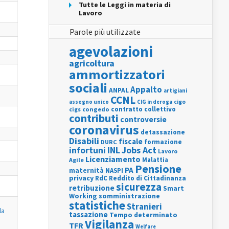
Tutte le Leggi in materia di
Lavoro
Parole più utilizzate
agevolazioni
agricoltura
ammortizzatori
sociali
Appalto
ANPAL
artigiani
CCNL
assegno unico
cigo
CIG in deroga
contratto collettivo
cigs
congedo
contributi
controversie
coronavirus
detassazione
Disabili
fiscale
formazione
DURC
INL
Jobs Act
infortuni
Lavoro
Licenziamento
Agile
Malattia
Pensione
PA
maternità
NASPI
privacy
RdC
Reddito di Cittadinanza
sicurezza
retribuzione
Smart
Working
somministrazione
statistiche
Stranieri
la
tassazione
Tempo determinato
e
Vigilanza
TFR
Welfare