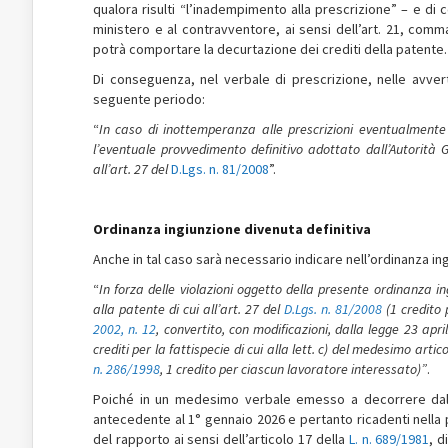
qualora risulti “l’inadempimento alla prescrizione” – e di
ministero e al contravventore, ai sensi dell’art. 21, comm
potrà comportare la decurtazione dei crediti della patente.
Di conseguenza, nel verbale di prescrizione, nelle avvert
seguente periodo:
“
In caso di inottemperanza alle prescrizioni eventualmente im
l’eventuale provvedimento definitivo adottato dall’Autorità G
all’art. 27 del
D.Lgs. n. 81/2008
”.
Ordinanza ingiunzione divenuta definitiva
Anche in tal caso sarà necessario indicare nell’ordinanza i
“
In forza delle violazioni oggetto della presente ordinanza i
alla patente di cui all’art. 27 del
D.Lgs. n. 81/2008
(1 credito 
2002, n. 12
, convertito, con modificazioni, dalla legge 23 april
crediti per la fattispecie di cui alla lett. c) del medesimo art
n. 286/1998
, 1 credito per ciascun lavoratore interessato)”
.
Poiché in un medesimo verbale emesso a decorrere dal 
antecedente al 1° gennaio 2026 e pertanto ricadenti nella 
del rapporto ai sensi dell’articolo 17 della
L. n. 689/1981
, d