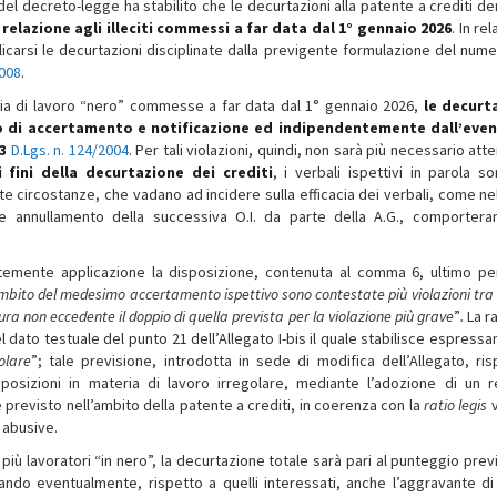
l decreto-legge ha stabilito che le decurtazioni alla patente a crediti der
elazione agli illeciti commessi a far data dal 1° gennaio 2026
. In re
licarsi le decurtazioni disciplinate dalla previgente formulazione del nume
2008
.
eria di lavoro “nero” commesse a far data dal 1° gennaio 2026,
le decurt
co di accertamento e notificazione ed indipendentemente dall’eve
13
D.Lgs. n. 124/2004
. Per tali violazioni, quindi, non sarà più necessario at
i fini della decurtazione dei crediti
, i verbali ispettivi in parola s
te circostanze, che vadano ad incidere sulla efficacia dei verbali, come ne
e annullamento della successiva O.I. da parte della A.G., comportera
ntemente applicazione la disposizione, contenuta al comma 6, ultimo pe
ambito del medesimo accertamento ispettivo sono contestate più violazioni tra
isura non eccedente il doppio di quella prevista per la violazione più grave
”
.
La r
nel dato testuale del punto 21 dell’Allegato I-bis il quale stabilisce espres
olare
”; tale previsione, introdotta in sede di modifica dell’Allegato, ri
disposizioni in materia di lavoro irregolare, mediante l’adozione di un 
 previsto nell’ambito della patente a crediti, in coerenza con la
ratio legis
 abusive.
iù lavoratori “in nero”, la decurtazione totale sarà pari al punteggio previ
ando eventualmente, rispetto a quelli interessati, anche l’aggravante di 