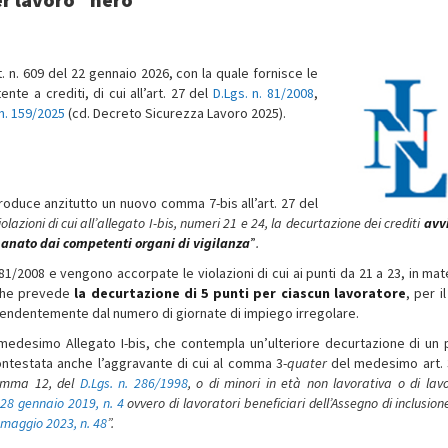
 n. 609 del 22 gennaio 2026, con la quale fornisce le
nte a crediti, di cui all’art. 27 del
D.Lgs. n. 81/2008
,
n. 159/2025
(cd. Decreto Sicurezza Lavoro 2025).
ntroduce anzitutto un nuovo comma 7-bis all’art. 27 del
violazioni di cui all’allegato I-bis, numeri 21 e 24, la decurtazione dei crediti
avv
manato dai competenti organi di vigilanza
”
.
81/2008 e vengono accorpate le violazioni di cui ai punti da 21 a 23, in mat
 che prevede
la decurtazione di 5 punti per ciascun lavoratore
, per i
ipendentemente dal numero di giornate di impiego irregolare.
medesimo Allegato I-bis, che contempla un’ulteriore decurtazione di un 
ontestata anche l’aggravante di cui al comma 3-
quater
del medesimo art. 
 comma 12, del
D.Lgs. n. 286/1998
, o di minori in età non lavorativa o di lav
28 gennaio 2019, n. 4
ovvero di lavoratori beneficiari dell’Assegno di inclusion
 maggio 2023, n. 48
”.