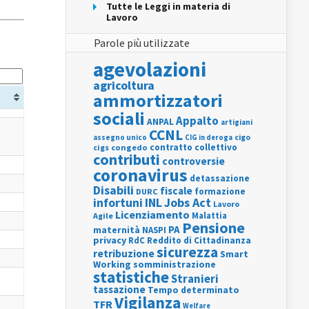
Tutte le Leggi in materia di
Lavoro
Parole più utilizzate
agevolazioni
agricoltura
ammortizzatori
sociali
Appalto
ANPAL
artigiani
CCNL
assegno unico
cigo
CIG in deroga
contratto collettivo
cigs
congedo
contributi
controversie
coronavirus
detassazione
Disabili
fiscale
formazione
DURC
INL
Jobs Act
infortuni
Lavoro
Licenziamento
Agile
Malattia
Pensione
PA
maternità
NASPI
privacy
RdC
Reddito di Cittadinanza
sicurezza
retribuzione
Smart
Working
somministrazione
statistiche
Stranieri
tassazione
Tempo determinato
Vigilanza
TFR
Welfare