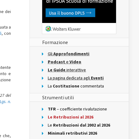
ne dei
uata a
5
, con
Formazione
Gli
Approfondimenti
Podcast
e
Video
atente
Le Guide
interattive
ento e
La pagina dedicata agli
Eventi
azione
La
Costituzione
commentata
 27 del
Strumenti utili
Lgs. n.
TFR
– coefficiente rivalutazione
Le Retribuzioni al 2026
Le
Retribuzioni dal 2002 al 2026
Minimali retributivi 2026
e che,