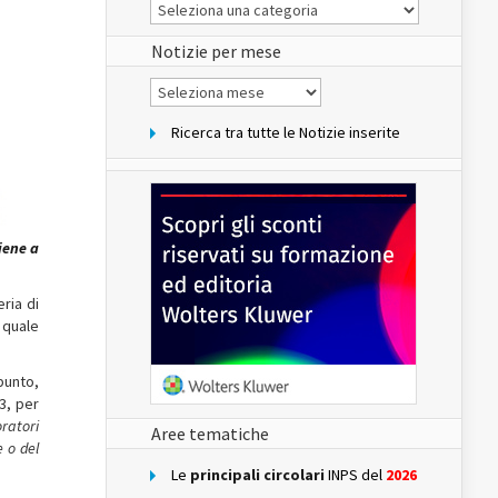
Le
Notizie
del
sito
Notizie per mese
Notizie
per
mese
Ricerca tra tutte le Notizie inserite
iene a
eria di
l quale
punto,
3, per
oratori
Aree tematiche
e o del
Le
principali circolari
INPS del
2026