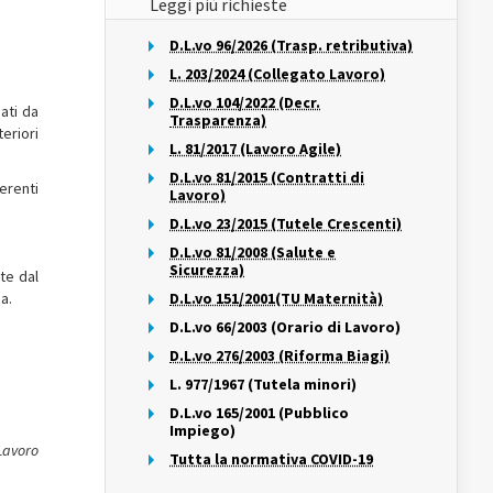
Leggi più richieste
D.L.vo 96/2026 (Trasp. retributiva)
L. 203/2024 (Collegato Lavoro)
D.L.vo 104/2022 (Decr.
ati da
Trasparenza)
eriori
L. 81/2017 (Lavoro Agile)
D.L.vo 81/2015 (Contratti di
erenti
Lavoro)
D.L.vo 23/2015 (Tutele Crescenti)
D.L.vo 81/2008 (Salute e
Sicurezza)
te dal
a.
D.L.vo 151/2001(TU Maternità)
D.L.vo 66/2003 (Orario di Lavoro)
D.L.vo 276/2003 (Riforma Biagi)
L. 977/1967 (Tutela minori)
D.L.vo 165/2001 (Pubblico
Impiego)
Lavoro
Tutta la normativa COVID-19