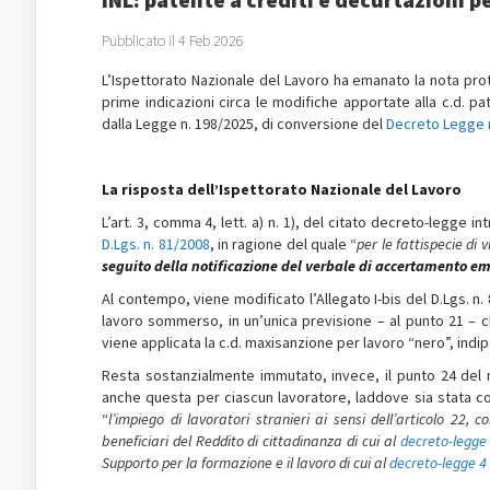
Pubblicato il 4 Feb 2026
L’Ispettorato Nazionale del Lavoro ha emanato la nota prot.
prime indicazioni circa le modifiche apportate alla c.d. pate
dalla Legge n. 198/2025, di conversione del
Decreto Legge 
La risposta dell’Ispettorato Nazionale del Lavoro
L’art. 3, comma 4, lett. a) n. 1), del citato decreto-legge i
D.Lgs. n. 81/2008
, in ragione del quale “
per le fattispecie di 
seguito della notificazione del verbale di accertamento e
Al contempo, viene modificato l’Allegato I-bis del D.Lgs. n. 
lavoro sommerso, in un’unica previsione – al punto 21 –
viene applicata la c.d. maxisanzione per lavoro “nero”, ind
Resta sostanzialmente immutato, invece, il punto 24 del 
anche questa per ciascun lavoratore, laddove sia stata c
“
l’impiego di lavoratori stranieri ai sensi dell’articolo 22,
beneficiari del Reddito di cittadinanza di cui al
decreto-legge 
Supporto per la formazione e il lavoro di cui al
decreto-legge 4