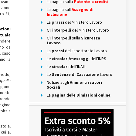
ivanti
La pagina sulla
Patente a crediti
lazione
La pagina sull'
Assegno di
ro 21,
Inclusione
La
prassi
del Ministero Lavoro
azioni
Gli
interpelli
del Ministero Lavoro
ntuale
Gli
interpelli
sulla
Sicurezza
tendere
Lavoro
ono da
La
prassi
dell'Ispettorato Lavoro
l caso
Le
circolari/messaggi
dell'INPS
nno la
Le
circolari
dell'INAIL
riodo,
Le
Sentenze di Cassazione
Lavoro
 quelle
Notizie sugli
Ammortizzatori
agione
Sociali
samente
La
pagina
delle
Dimissioni online
sponde
regime
volta a
sto al
cui al