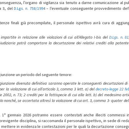
 conseguenza, l’organo di vigilanza sia tenuto a darne comunicazione al pu
a 3, del
D.Lgs. n. 758/1994
– l’eventuale conseguente provvedimento defi
enze finali già precompilate, il personale ispettivo avrà cura di aggiung
partite in relazione alle violazioni di cui all’Allegato I-bis del
D.Lgs. n. 8
iudiziaria potrà comportare la decurtazione dei relativi crediti alla patente
ngiunzione un periodo del seguente tenore:
ngiunzione divenuta definitiva saranno operate le conseguenti decurtazioni di 
per la violazione di cui all’articolo 3, comma 3 lett. a) del
decreto-legge 22 fe
e 2002, n. 73; 2 crediti per la fattispecie di cui alla lett. b) del medesimo arti
icolo nonché, se accertata altresì la violazione di cui art. 3, comma 3- quater de
1° gennaio 2026 potranno essere contestati anche illeciti commessi i
previgente disciplina, si raccomanda il personale ispettivo, in sede di red
i mettere in evidenza le contestazioni per le quali la decurtazione consegu