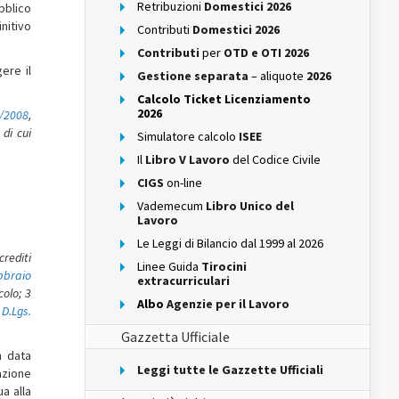
Retribuzioni
Domestici 2026
bblico
nitivo
Contributi
Domestici 2026
Contributi
per
OTD e OTI 2026
ere il
Gestione separata
– aliquote
2026
Calcolo Ticket Licenziamento
2026
1/2008
,
 di cui
Simulatore calcolo
ISEE
Il
Libro V Lavoro
del Codice Civile
CIGS
on-line
Vademecum
Libro Unico del
Lavoro
Le Leggi di Bilancio dal 1999 al 2026
crediti
Linee Guida
Tirocini
bbraio
extracurriculari
colo; 3
Albo
Agenzie per il Lavoro
l
D.Lgs.
Gazzetta Ufficiale
n data
Leggi tutte le Gazzette Ufficiali
azione
a alla