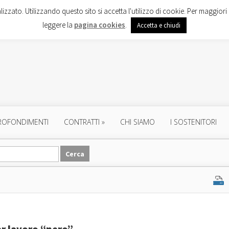
lizzato. Utilizzando questo sito si accetta l'utilizzo di cookie. Per maggiori 
leggere la
pagina cookies
.
Accetta e chiudi
ROFONDIMENTI
CONTRATTI
»
CHI SIAMO
I SOSTENITORI
er lavoro “nero”