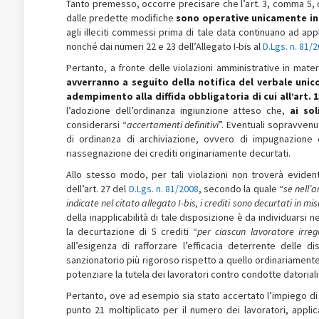
Tanto premesso, occorre precisare che l’art. 3, comma 5, de
dalle predette modifiche
sono operative unicamente in r
agli illeciti commessi prima di tale data continuano ad app
nonché dai numeri 22 e 23 dell’Allegato I-bis al
D.Lgs. n. 81/
Pertanto, a fronte delle violazioni amministrative in mat
avverranno a seguito della notifica del verbale uni
adempimento alla diffida obbligatoria di cui all’art. 
l’adozione dell’ordinanza ingiunzione atteso che,
ai sol
considerarsi “
accertamenti definitivi
”. Eventuali sopravvenu
di ordinanza di archiviazione, ovvero di impugnazione 
riassegnazione dei crediti originariamente decurtati.
Allo stesso modo, per tali violazioni non troverà evide
dell’art. 27 del
D.Lgs. n. 81/2008
, secondo la quale “
se nell’
indicate nel citato allegato I-bis, i crediti sono decurtati in m
della inapplicabilità di tale disposizione è da individuarsi 
la decurtazione di 5 crediti “
per ciascun lavoratore irreg
all’esigenza di rafforzare l’efficacia deterrente delle 
sanzionatorio più rigoroso rispetto a quello ordinariamente
potenziare la tutela dei lavoratori contro condotte datoriali
Pertanto, ove ad esempio sia stato accertato l’impiego di p
punto 21 moltiplicato per il numero dei lavoratori, applic