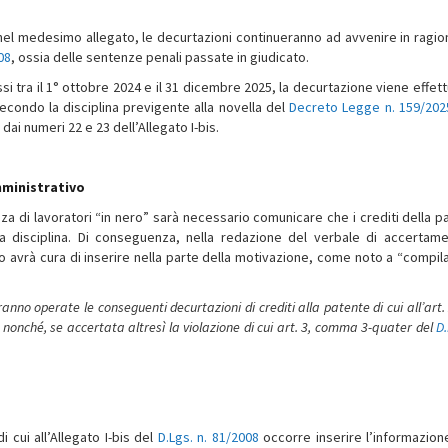
e nel medesimo allegato, le decurtazioni continueranno ad avvenire in ragio
08
, ossia delle sentenze penali passate in giudicato.
si tra il 1° ottobre 2024 e il 31 dicembre 2025, la decurtazione viene effett
secondo la disciplina previgente alla novella del
Decreto Legge n. 159/202
 dai numeri 22 e 23 dell’Allegato I-bis.
mministrativo
a di lavoratori “in nero” sarà necessario comunicare che i crediti della p
a disciplina. Di conseguenza, nella redazione del verbale di accertam
ivo avrà cura di inserire nella parte della motivazione, come noto a “compil
ranno operate le conseguenti decurtazioni di crediti alla patente di cui all’art.
 nonché, se accertata altresì la violazione di cui art. 3, comma 3-quater del
D.
i cui all’Allegato I-bis del
D.Lgs. n. 81/2008
occorre inserire l’informazion