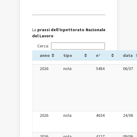
La
prassi dell’Ispettorato Nazionale
del Lavoro
Cerca:
anno
tipo
n°
data
2026
nota
5484
06/07
2026
nota
4634
24/06
2026
nota
4227
09/06