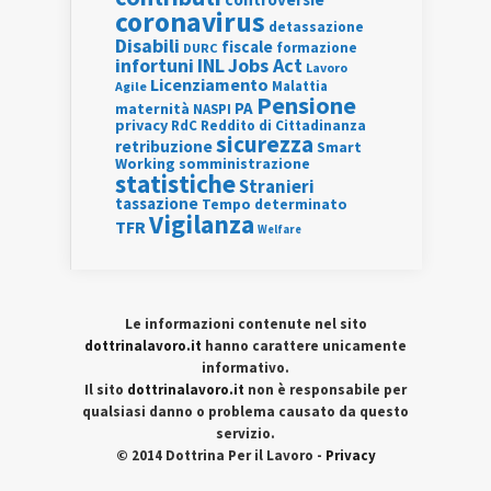
coronavirus
detassazione
Disabili
fiscale
formazione
DURC
INL
Jobs Act
infortuni
Lavoro
Licenziamento
Agile
Malattia
Pensione
PA
maternità
NASPI
privacy
RdC
Reddito di Cittadinanza
sicurezza
retribuzione
Smart
Working
somministrazione
statistiche
Stranieri
tassazione
Tempo determinato
Vigilanza
TFR
Welfare
Le informazioni contenute nel sito
dottrinalavoro.it
hanno carattere unicamente
informativo.
Il sito
dottrinalavoro.it
non è responsabile per
qualsiasi danno o problema causato da questo
servizio.
© 2014 Dottrina Per il Lavoro -
Privacy