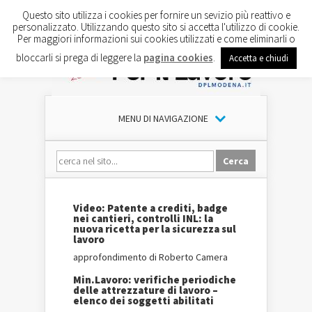
Questo sito utilizza i cookies per fornire un sevizio più reattivo e
personalizzato. Utilizzando questo sito si accetta l'utilizzo di cookie.
Per maggiori informazioni sui cookies utilizzati e come eliminarli o
bloccarli si prega di leggere la
pagina cookies
.
Accetta e chiudi
MENU DI NAVIGAZIONE
Video: Patente a crediti, badge
nei cantieri, controlli INL: la
nuova ricetta per la sicurezza sul
lavoro
approfondimento di Roberto Camera
Min.Lavoro: verifiche periodiche
delle attrezzature di lavoro –
elenco dei soggetti abilitati