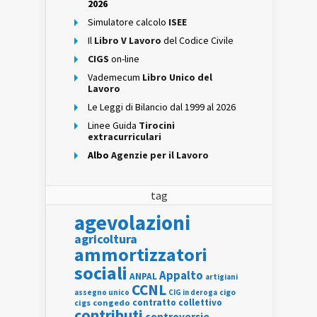
2026
Simulatore calcolo
ISEE
Il
Libro V Lavoro
del Codice Civile
CIGS
on-line
Vademecum
Libro Unico del
Lavoro
Le Leggi di Bilancio dal 1999 al 2026
Linee Guida
Tirocini
extracurriculari
Albo
Agenzie per il Lavoro
tag
agevolazioni
agricoltura
ammortizzatori
sociali
Appalto
ANPAL
artigiani
CCNL
assegno unico
cigo
CIG in deroga
contratto collettivo
cigs
congedo
contributi
controversie