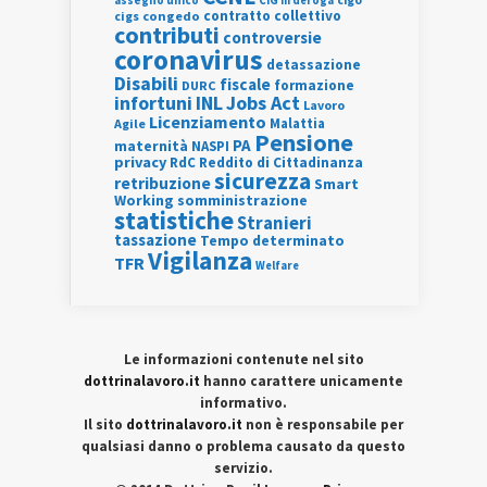
assegno unico
cigo
CIG in deroga
contratto collettivo
cigs
congedo
contributi
controversie
coronavirus
detassazione
Disabili
fiscale
formazione
DURC
INL
Jobs Act
infortuni
Lavoro
Licenziamento
Agile
Malattia
Pensione
PA
maternità
NASPI
privacy
RdC
Reddito di Cittadinanza
sicurezza
retribuzione
Smart
Working
somministrazione
statistiche
Stranieri
tassazione
Tempo determinato
Vigilanza
TFR
Welfare
Le informazioni contenute nel sito
dottrinalavoro.it
hanno carattere unicamente
informativo.
Il sito
dottrinalavoro.it
non è responsabile per
qualsiasi danno o problema causato da questo
servizio.