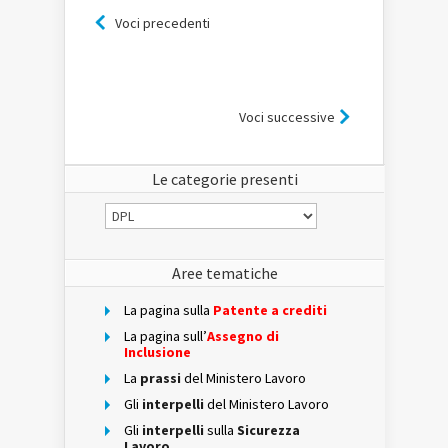
Voci precedenti
Voci successive
Le categorie presenti
Le
categorie
presenti
Aree tematiche
La pagina sulla
Patente a crediti
La pagina sull’
Assegno di
Inclusione
La
prassi
del Ministero Lavoro
Gli
interpelli
del Ministero Lavoro
Gli
interpelli
sulla
Sicurezza
Lavoro