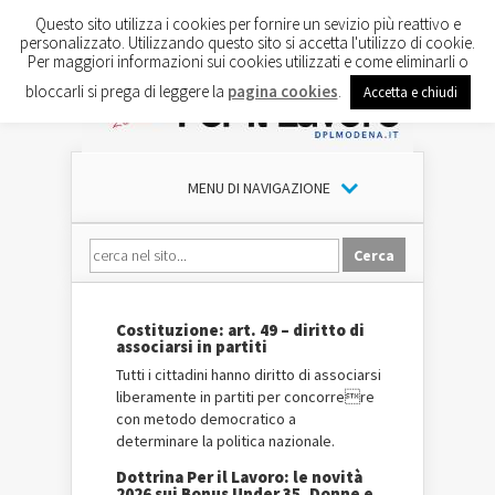
Questo sito utilizza i cookies per fornire un sevizio più reattivo e
personalizzato. Utilizzando questo sito si accetta l'utilizzo di cookie.
Per maggiori informazioni sui cookies utilizzati e come eliminarli o
bloccarli si prega di leggere la
pagina cookies
.
Accetta e chiudi
MENU DI NAVIGAZIONE
Costituzione: art. 49 – diritto di
associarsi in partiti
Tutti i cittadini hanno diritto di associarsi
liberamente in partiti per concorrere
con metodo democratico a
determinare la politica nazionale.
Dottrina Per il Lavoro: le novità
2026 sui Bonus Under 35, Donne e