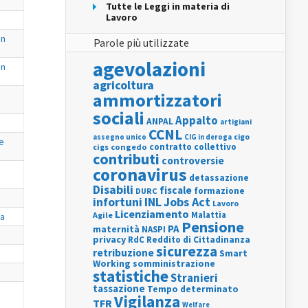
Tutte le Leggi in materia di
Lavoro
on
Parole più utilizzate
agevolazioni
on
agricoltura
ammortizzatori
sociali
Appalto
ANPAL
artigiani
CCNL
assegno unico
cigo
CIG in deroga
le
contratto collettivo
cigs
congedo
contributi
controversie
coronavirus
detassazione
Disabili
fiscale
formazione
DURC
INL
Jobs Act
infortuni
Lavoro
Licenziamento
Agile
Malattia
va
Pensione
PA
maternità
NASPI
privacy
RdC
Reddito di Cittadinanza
sicurezza
retribuzione
Smart
Working
somministrazione
statistiche
Stranieri
tassazione
Tempo determinato
Vigilanza
TFR
Welfare