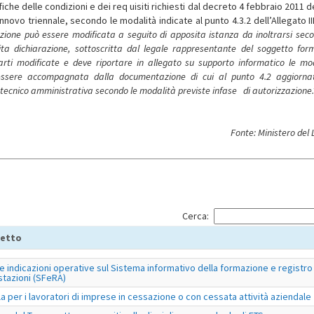
he delle condizioni e dei req uisiti richiesti dal decreto 4 febbraio 2011 
vo triennale, secondo le modalità indicate al punto 4.3.2 dell’Allegato III
azione può essere modificata a
seguito di apposita istanza da inoltrarsi sec
ita dichiarazione, sottoscritta dal legale rappresentante del soggetto for
parti modificate e deve riportare in allegato su supporto informatico le mod
ve essere accompagnata dalla documentazione di cui al punto 4.2 aggiorna
a tecnico amministrativa secondo le modalità previste infase di autorizzazione.”
Fonte: Ministero del
Cerca:
etto
e indicazioni operative sul Sistema informativo della formazione e registro
stazioni (SFeRA)
la per i lavoratori di imprese in cessazione o con cessata attività aziendale