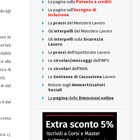
La pagina sulla
Patente a crediti
La pagina sull'
Assegno di
.div3@
Inclusione
La
prassi
del Ministero Lavoro
Gli
interpelli
del Ministero Lavoro
gono le
Gli
interpelli
sulla
Sicurezza
Lavoro
portati
La
prassi
dell'Ispettorato Lavoro
dalità
Le
circolari/messaggi
dell'INPS
ce alla
Le
circolari
dell'INAIL
nza di
Le
Sentenze di Cassazione
Lavoro
e);
Notizie sugli
Ammortizzatori
II del
Sociali
La
pagina
delle
Dimissioni online
 II del
decreto
tera
c),