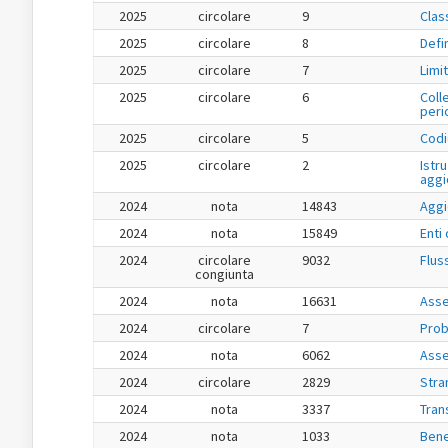
2025
circolare
9
Class
2025
circolare
8
Defi
2025
circolare
7
Limit
2025
circolare
6
Coll
peri
2025
circolare
5
Codi
2025
circolare
2
Istru
aggi
2024
nota
14843
Aggi
2024
nota
15849
Enti
2024
circolare
9032
Flus
congiunta
2024
nota
16631
Asse
2024
circolare
7
Prob
2024
nota
6062
Asse
2024
circolare
2829
Stran
2024
nota
3337
Tran
2024
nota
1033
Bene