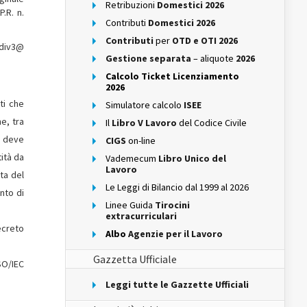
Retribuzioni
Domestici 2026
.R. n.
Contributi
Domestici 2026
Contributi
per
OTD e OTI 2026
.div3@
Gestione separata
– aliquote
2026
Calcolo Ticket Licenziamento
2026
ti che
Simulatore calcolo
ISEE
e, tra
Il
Libro V Lavoro
del Codice Civile
e deve
CIGS
on-line
ità da
Vademecum
Libro Unico del
Lavoro
ata del
Le Leggi di Bilancio dal 1999 al 2026
nto di
Linee Guida
Tirocini
extracurriculari
decreto
Albo
Agenzie per il Lavoro
Gazzetta Ufficiale
SO/IEC
Leggi tutte le Gazzette Ufficiali