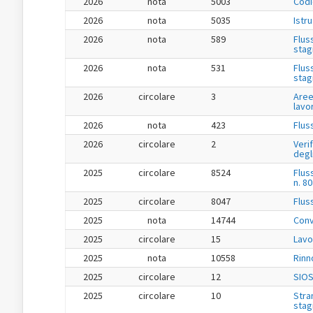
2026
nota
5003
Codi
2026
nota
5035
Istr
2026
nota
589
Flus
stag
2026
nota
531
Flus
stag
2026
circolare
3
Aree
lavo
2026
nota
423
Flus
2026
circolare
2
Veri
degl
2025
circolare
8524
Flus
n. 8
2025
circolare
8047
Flus
2025
nota
14744
Conv
2025
circolare
15
Lavo
2025
nota
10558
Rinn
2025
circolare
12
SIOS
2025
circolare
10
Stra
stag