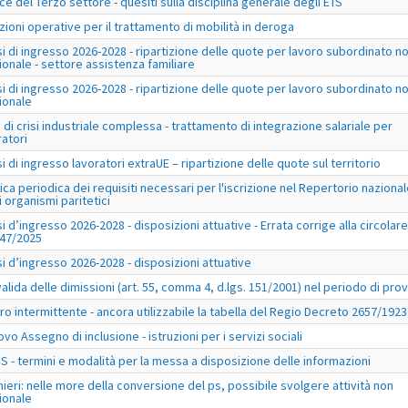
ce del Terzo settore - quesiti sulla disciplina generale degli ETS
uzioni operative per il trattamento di mobilità in deroga
si di ingresso 2026-2028 - ripartizione delle quote per lavoro subordinato n
ionale - settore assistenza familiare
si di ingresso 2026-2028 - ripartizione delle quote per lavoro subordinato n
ionale
 di crisi industriale complessa - trattamento di integrazione salariale per
ratori
si di ingresso lavoratori extraUE – ripartizione delle quote sul territorio
fica periodica dei requisiti necessari per l'iscrizione nel Repertorio naziona
i organismi paritetici
si d’ingresso 2026-2028 - disposizioni attuative - Errata corrige alla circolare
047/2025
si d’ingresso 2026-2028 - disposizioni attuative
alida delle dimissioni (art. 55, comma 4, d.lgs. 151/2001) nel periodo di pro
ro intermittente - ancora utilizzabile la tabella del Regio Decreto 2657/1923
ovo Assegno di inclusione - istruzioni per i servizi sociali
S - termini e modalità per la messa a disposizione delle informazioni
nieri: nelle more della conversione del ps, possibile svolgere attività non
ionale