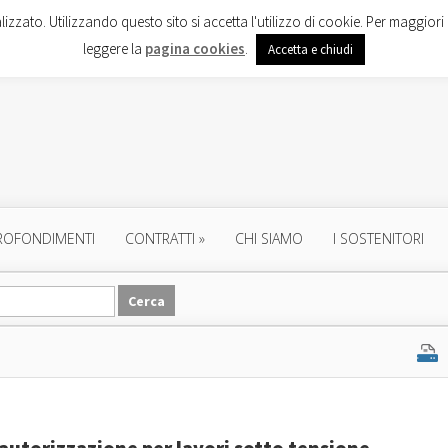
lizzato. Utilizzando questo sito si accetta l'utilizzo di cookie. Per maggiori 
leggere la
pagina cookies
.
Accetta e chiudi
ROFONDIMENTI
CONTRATTI
»
CHI SIAMO
I SOSTENITORI
’autorizzazione per lavori sotto tensione