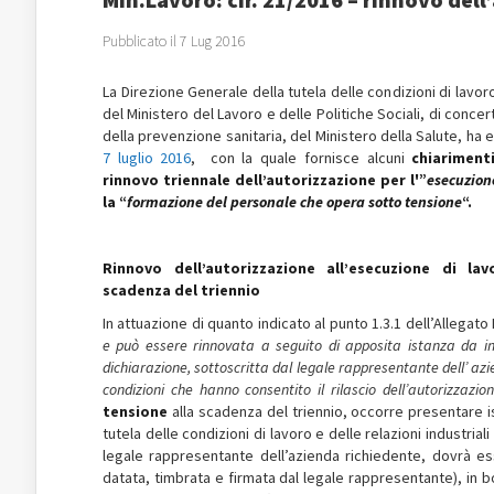
Pubblicato il 7 Lug 2016
La Direzione Generale della tutela delle condizioni di lavoro 
del Ministero del Lavoro e delle Politiche Sociali, di conce
della prevenzione sanitaria, del Ministero della Salute, ha
7 luglio 2016
, con la quale fornisce alcuni
chiariment
rinnovo triennale dell’autorizzazione per l'”
esecuzione
la “
formazione del personale che opera sotto tensione
“.
Rinnovo dell’autorizzazione all’esecuzione di la
scadenza del triennio
In attuazione di quanto indicato al punto 1.3.1 dell’Allegat
e può essere rinnovata a seguito di
apposita istanza da in
dichiara
z
ione
,
sottoscritta dal legale rappres
e
ntante dell’
az
i
condi
z
ioni
che hanno consentito il rilascio dell’autori
zz
a
z
io
tensione
alla scadenza del triennio, occorre presentare is
tutela delle condizioni di lavoro e delle relazioni industriali
legale rappresentante dell’azienda richiedente, dovrà e
datata, timbrata e firmata dal legale rappresentante), in b