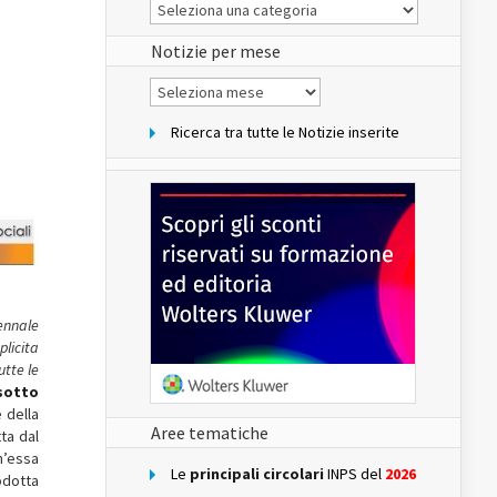
Le
Notizie
del
sito
Notizie per mese
Notizie
per
mese
Ricerca tra tutte le Notizie inserite
iennal
e
s
plicita
utte le
 sotto
 della
Aree tematiche
tta dal
h’essa
Le
principali circolari
INPS del
2026
odotta