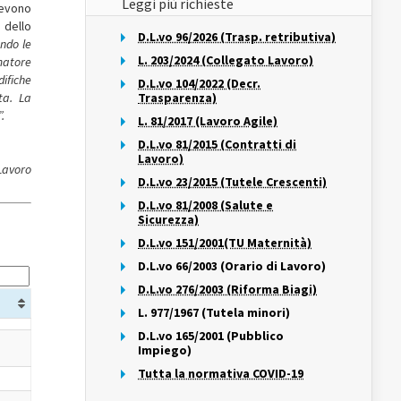
Leggi più richieste
devono
 dello
D.L.vo 96/2026 (Trasp. retributiva)
ondo le
L. 203/2024 (Collegato Lavoro)
matore
ifiche
D.L.vo 104/2022 (Decr.
ta. La
Trasparenza)
.
L. 81/2017 (Lavoro Agile)
D.L.vo 81/2015 (Contratti di
Lavoro)
 Lavoro
D.L.vo 23/2015 (Tutele Crescenti)
D.L.vo 81/2008 (Salute e
Sicurezza)
D.L.vo 151/2001(TU Maternità)
D.L.vo 66/2003 (Orario di Lavoro)
D.L.vo 276/2003 (Riforma Biagi)
L. 977/1967 (Tutela minori)
D.L.vo 165/2001 (Pubblico
Impiego)
Tutta la normativa COVID-19