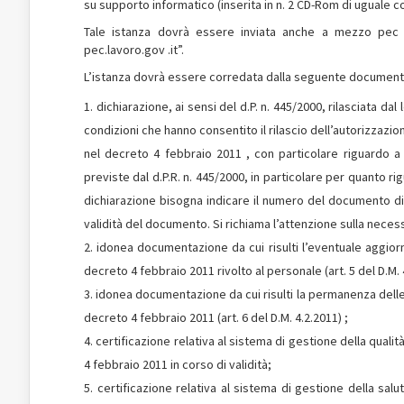
su supporto informatico (inserita in n. 2 CD-Rom di uguale c
Tale istanza dovrà essere inviata anche a mezzo pec al
pec.lavoro.gov .it”.
L’istanza dovrà essere corredata dalla seguente document
dichiarazione, ai sensi del d.P. n. 445/2000, rilasciata d
condizioni che hanno consentito il rilascio dell’autorizzazion
nel decreto 4 febbraio 2011 , con particolare riguardo a 
previste dal d.P.R. n. 445/2000, in particolare per quanto ri
dichiarazione bisogna indicare il numero del documento di id
validità del documento. Si richiama l’attenzione sulla neces
idonea documentazione da cui risulti l’eventuale aggiorn
decreto 4 febbraio 2011 rivolto al personale (art. 5 del D.M. 
idonea documentazione da cui risulti la permanenza delle r
decreto 4 febbraio 2011 (art. 6 del D.M. 4.2.2011) ;
certificazione relativa al sistema di gestione della qualità
4 febbraio 2011 in corso di validità;
certificazione relativa al sistema di gestione della salu