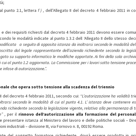
tà;
 al punto 2.1, lettera
f )
,
dell’Allegato II del decreto 4 febbraio 2011 in co
 e dei requisiti richiesti dal decreto 4 febbraio 2011 devono essere comu
ndo le modalità indicate al punto 1.3.2 dell ‘Allegato II dello stesso dec
odificata a seguito di apposita
istan
z
a
da inoltrarsi secondo le modalità d
e
oscritta dal legale rappresentante dell’azienda richiedente secondo la legis
legato su supporto informatico le modifiche apportate. Ai fini della sola archiv
ui al punto 1.2 aggiornata. La Commissione per i lavori sotto tensione proced
 infase di autorizzazione.”.
onale che opera sotto tensione alla scadenza del triennio
o III del decreto 4 febbraio 2011, secondo cui:
“L’autorizzazione ha validità tr
trarsi secondo le modalità di cui al punto 4.1. L’ istanza deve contenere esp
enda richiedente secondo la legislazione vigente
, relativa alla permanenza di t
ne” ,
per il
rinnovo dell’autorizzazione alla formazione del persona
e presentare istanza al Ministero del lavoro e delle politiche sociali – Dir
oni industriali – divisione III, via Fornovo n. 8, 00192 Roma.
tante del soggetto formatore richiedente, dovrà essere prodotta in ori