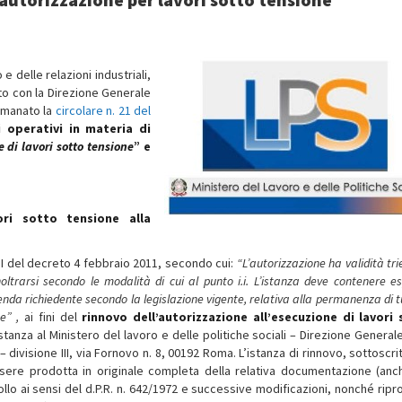
e delle relazioni industriali,
rto con la Direzione Generale
 emanato la
circolare n. 21 del
i operativi in materia di
 di lavori sotto tensione
” e
vori sotto tensione alla
o II del decreto 4 febbraio 2011, secondo cui:
“
L’autori
zz
a
z
ione
ha validità tr
oltrars
i
secondo le modalità di cui al punto
i.i.
L’i
s
ta
nz
a
deve
contenere e
e
nda
richiedente s
e
condo
la legisla
z
ione
vigente, relativa alla permanenza di t
ne”
,
ai fini del
rinnovo dell’autorizzazione
all’esecuzione di lavori
tanza al Ministero del lavoro e delle politiche sociali – Direzione Generale
 – divisione III, via Fornovo n. 8, 00192 Roma. L’istanza di rinnovo, sottoscri
ssere prodotta in originale completa della relativa documentazione (anc
ollo ai sensi del d.P.R. n. 642/1972 e successive modificazioni, nonché ripr