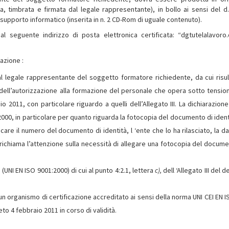
 timbrata e firmata dal legale rappresentante), in bollo ai sensi del d.P
upporto informatico (inserita in n. 2 CD-Rom di uguale contenuto).
 seguente indirizzo di posta elettronica certificata: “dgtutelalavoro
azione :
 dal legale rappresentante del soggetto formatore richiedente, da cui risul
dell’autorizzazione alla formazione del personale che opera sotto tension
io 2011, con particolare riguardo a quelli dell’Allegato III. La dichiarazion
2000, in particolare per quanto riguarda la fotocopia del documento di ident
icare il numero del documento di identità, l ‘ente che lo ha rilasciato, la d
i richiama l’attenzione sulla necessità di allegare una fotocopia del docume
 (UNI EN ISO 9001:2000) di cui al punto 4:2.1, lettera
c),
dell ‘Allegato III del 
un organismo di certificazione accreditato ai sensi della norma UNI CEI EN I
reto 4 febbraio 2011 in corso di validità.