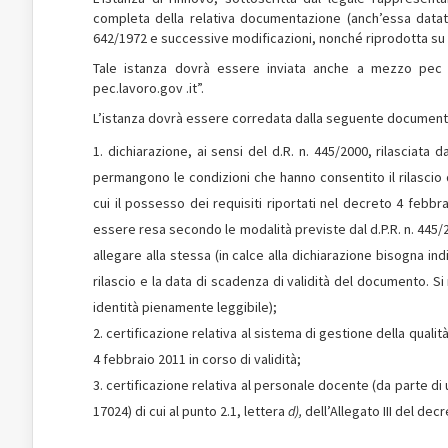
completa della relativa documentazione (anch’essa datata,
642/1972 e successive modificazioni, nonché riprodotta su s
Tale istanza dovrà essere inviata anche a mezzo pec al
pec.lavoro.gov .it”.
L’istanza dovrà essere corredata dalla seguente document
dichiarazione, ai sensi del d.R. n. 445/2000, rilasciata
permangono le condizioni che hanno consentito il rilascio 
cui il possesso dei requisiti riportati nel decreto 4 febbra
essere resa secondo le modalità previste dal d.P.R. n. 445/
allegare alla stessa (in calce alla dichiarazione bisogna ind
rilascio e la data di scadenza di validità del documento. S
identità pienamente leggibile);
certificazione relativa al sistema di gestione della qualità
4 febbraio 2011 in corso di validità;
certificazione relativa al personale docente (da parte di 
17024) di cui al punto 2.1, lettera
d)
,
dell’Allegato III del dec