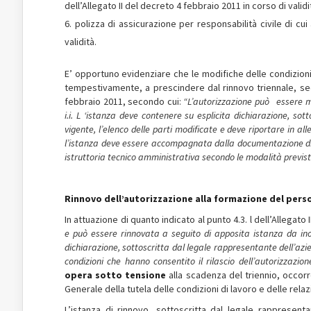
dell’Allegato II del decreto 4 febbraio 2011 in corso di validi
polizza di assicurazione per responsabilità civile di cui
validità.
E’ opportuno evidenziare che le modifiche delle condizioni
tempestivamente, a prescindere dal rinnovo triennale, seco
febbraio 2011, secondo cui:
“L’autori
zz
azione può essere m
i.i
.
L
‘
istan
z
a deve contenere su esplicita
dichiarazione, sott
vigente, l’elenco delle parti modificate e deve riportare in al
l’istanza deve essere accompagnata dalla documentazione di c
istruttoria tecnico amministrativa secondo le modalità previste
Rinnovo dell’autorizzazione alla formazione del pers
In attuazione di quanto indicato al punto 4.3. l dell’Allegat
e può essere rinnovata a seguito di apposita istanza da inol
dichiarazione, sottoscritta dal legale rappresentante dell’azi
condizioni che hanno consentito il rilascio dell’autorizzazio
opera sotto tensione
alla scadenza del triennio, occorr
Generale della tutela delle condizioni di lavoro e delle relazi
L’istanza di rinnovo, sottoscritta dal legale rappresen