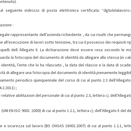
ontenuto).
 seguente indirizzo di posta elettronica certificata: “dgtutelalavoro
azione :
al legale rappresentante dell’azienda richiedente , da cui risulti che perman
e all’esecuzione di lavori sotto tensione, tra cui il possesso dei requisiti ri
quelli dell ‘Allegato II. La dichiarazione deve essere resa secondo le mo
guarda la fotocopia del documento di identità da allegare alla stessa (in cal
entità, l’ente che lo ha rilasciato , la data del rilascio e la data di scade
sità di allegare una fotocopia del documento di identità pienamente leggibil
amento periodico quinquennale del corso di cui al punto 2.3 dell’Allegato I
4.2.2011) ;
elative abilitazioni del personale di cui al punto 2.3, lettera
c),
dell’Allegato
 (UNI EN ISO 9001 :2000) di cui al punto 1.2.1, lettera
c),
dell’Allegato II del 
te e sicurezza sul lavoro (BS­ OHSAS 18001:2007) di cui al punto 1.2.1, let