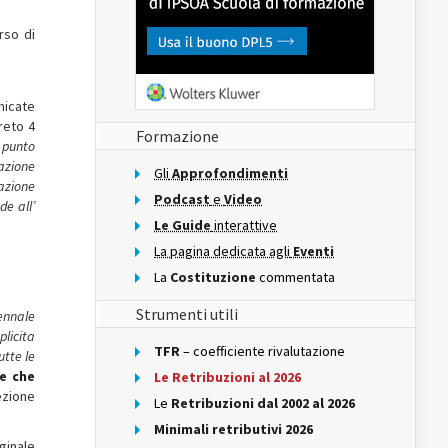
rso di
nicate
reto 4
Formazione
l
punto
lazione
Gli
Approfondimenti
iazione
Podcast
e
Video
e all’
Le Guide
interattive
La pagina dedicata agli
Eventi
La
Costituzione
commentata
Strumenti utili
iennale
licita
TFR
– coefficiente rivalutazione
utte le
le che
Le Retribuzioni al 2026
ezione
Le
Retribuzioni dal 2002 al 2026
Minimali retributivi 2026
ginale