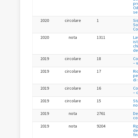
pr
Oi
se
2020
circolare
1
Si
So
Co
2020
nota
1311
La
is
ch
de
2019
circolare
18
Co
– 
2019
circolare
17
Ri
pe
di
2019
circolare
16
Co
– 
2019
circolare
15
St
no
2019
nota
2761
De
co
2019
nota
9204
Ri
de
fi