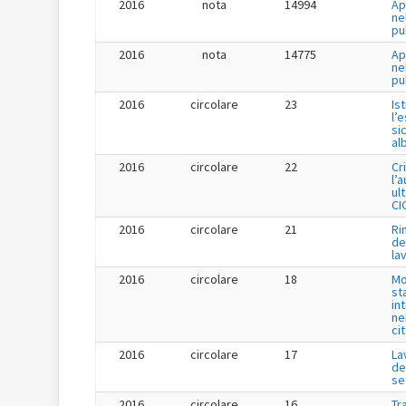
2016
nota
14994
Ap
ne
pu
2016
nota
14775
Ap
ne
pu
2016
circolare
23
Is
l’
si
al
2016
circolare
22
Cr
l’
ul
CI
2016
circolare
21
Ri
de
la
2016
circolare
18
Mo
st
in
ne
ci
2016
circolare
17
La
de
se
2016
circolare
16
Tr