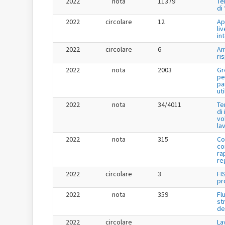
2022
nota
11379
Te
di
2022
circolare
12
Ap
liv
in
2022
circolare
6
Am
ri
2022
nota
2003
Gr
pe
pa
uti
2022
nota
34/4011
Te
di
vo
la
2022
nota
315
Co
co
ra
re
2022
circolare
3
FI
pr
2022
nota
359
Fl
st
de
2022
circolare
La