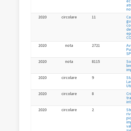
ec
at
no
2020
circolare
11
Ca
gu
co
de
ep
CO
2020
nota
2721
Av
Pu
SP
2020
nota
8115
So
li
im
2020
circolare
9
St
La
Uti
2020
circolare
8
Cr
tr
in
2020
circolare
2
St
ri
pi
im
va
sv