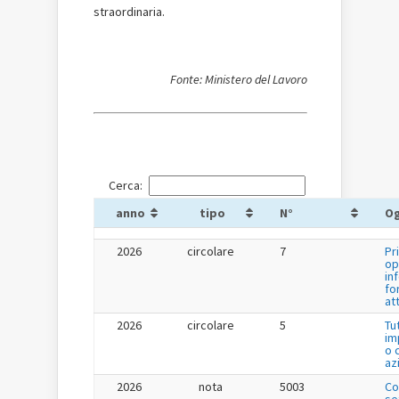
straordinaria.
Fonte: Ministero del Lavoro
Cerca:
anno
tipo
N°
O
2026
circolare
7
Pr
op
in
fo
at
2026
circolare
5
Tu
im
o 
az
2026
nota
5003
Co
se