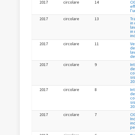
2017
circolare
14
CI
ef
l’
2017
circolare
13
Tr
in
la
in 
in
2017
circolare
11
Ve
de
la
de
2017
circolare
9
In
de
co
si
20
2017
circolare
8
In
de
co
si
20
2017
circolare
7
CI
In
in
pe