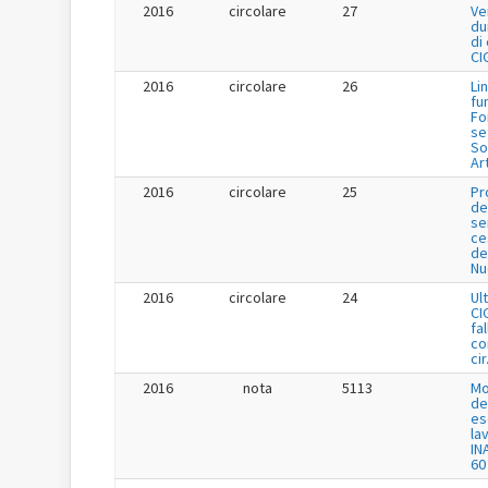
2016
circolare
27
Ve
du
di
CI
2016
circolare
26
Li
fu
Fo
se
So
Ar
2016
circolare
25
Pr
de
se
ce
de
Nu
2016
circolare
24
Ul
CI
fa
co
cir
2016
nota
5113
Mo
de
es
la
IN
60