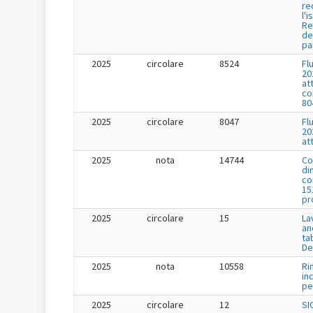
re
l'i
Re
de
pa
2025
circolare
8524
Fl
20
at
co
80
2025
circolare
8047
Fl
20
at
2025
nota
14744
Co
di
co
15
pr
2025
circolare
15
La
an
ta
De
2025
nota
10558
Ri
in
per
2025
circolare
12
SI