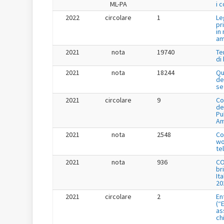
ML-PA
i 
2022
circolare
1
Le
pr
in
am
2021
nota
19740
Te
di
2021
nota
18244
Qu
de
se
2021
circolare
9
Co
de
Pu
Am
2021
nota
2548
Co
wo
te
2021
nota
936
CO
br
It
20
2021
circolare
2
En
(“
as
ch