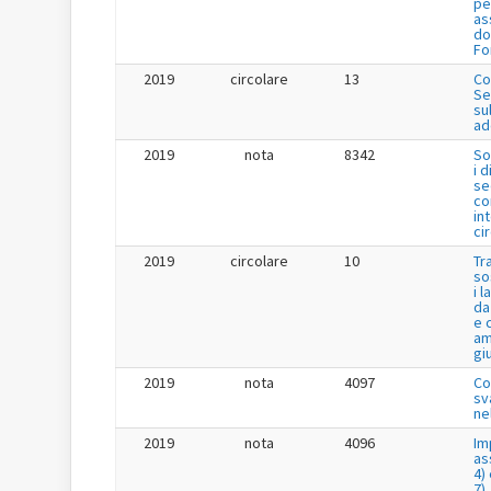
pe
as
do
Fo
2019
circolare
13
Co
Se
su
ad
2019
nota
8342
So
i 
se
co
in
ci
2019
circolare
10
Tr
so
i 
da
e 
am
gi
2019
nota
4097
Co
sv
ne
2019
nota
4096
Im
as
4) 
7)