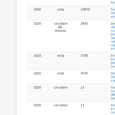
Pu
2020
nota
10979
Co
ri
vo
2020
circolare
3843
De
ML-
de
Interno
co
pe
da
re
ra
ir
2020
nota
3738
Em
ir
pe
co
2020
nota
3575
Di
Ge
ca
2020
circolare
13
So
co
all
lav
2020
circolare
12
Di
il
se