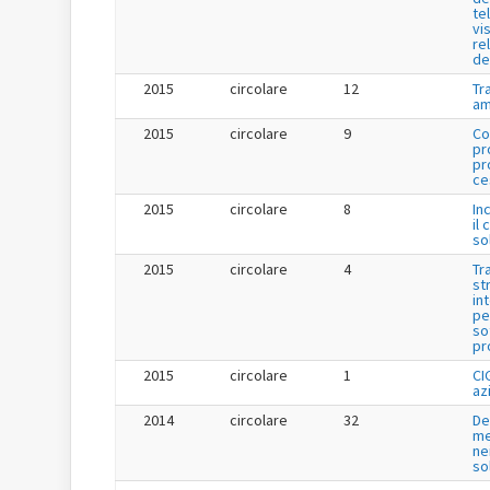
te
vis
re
de
2015
circolare
12
Tr
am
2015
circolare
9
Co
pr
pr
ce
2015
circolare
8
In
il 
so
2015
circolare
4
Tr
st
in
pe
so
pr
2015
circolare
1
CI
az
2014
circolare
32
De
me
ne
so