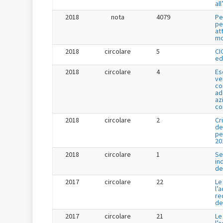
al
2018
nota
4079
Pe
pe
at
mo
2018
circolare
5
CI
ed
2018
circolare
4
Es
ve
co
ad
az
co
2018
circolare
2
Cr
de
pe
20
2018
circolare
1
Se
in
de
2017
circolare
22
Le
l’
re
de
2017
circolare
21
Le
l’