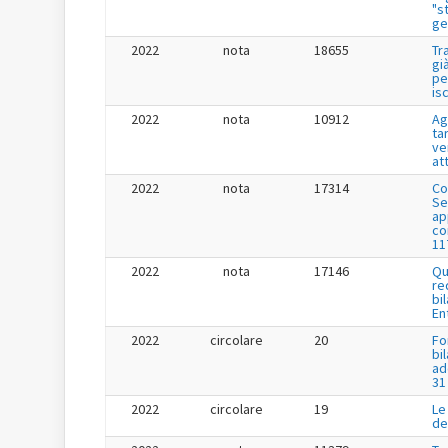
"s
ge
2022
nota
18655
Tr
gi
pe
is
2022
nota
10912
Ag
tar
ve
at
2022
nota
17314
Co
Se
app
co
11
2022
nota
17146
Qu
re
bi
En
2022
circolare
20
Fo
bi
ad
31
2022
circolare
19
Le
de