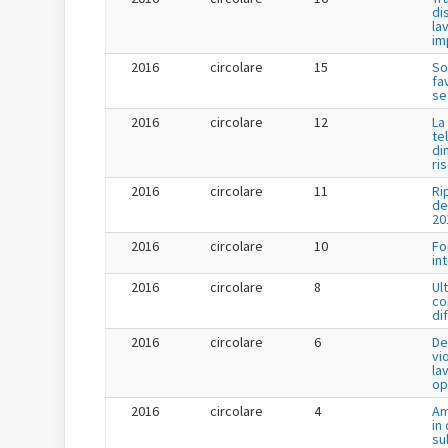
di
la
im
2016
circolare
15
So
fa
se
2016
circolare
12
La
te
di
ri
2016
circolare
11
Ri
de
20
2016
circolare
10
Fo
in
2016
circolare
8
Ul
co
di
2016
circolare
6
De
vi
la
op
2016
circolare
4
Am
in
su