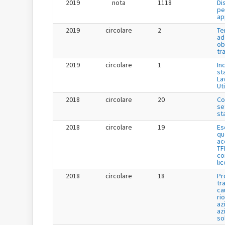
2019
nota
1118
Di
pe
ap
2019
circolare
2
Te
ad
ob
tr
2019
circolare
1
Inc
st
La
Uti
2018
circolare
20
Co
se
st
2018
circolare
19
Es
qu
ac
TF
co
li
2018
circolare
18
Pr
tr
ca
ri
az
az
so