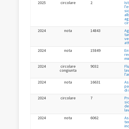
2025
circolare
2
Is
l'
si
al
ag
ci
2024
nota
14843
Ag
tar
ve
at
2024
nota
15849
En
re
mi
2024
circolare
9032
Fl
congiunta
la
l'
2024
nota
16631
As
pa
di
2024
circolare
7
Pr
si
de
la
2024
nota
6062
As
te
in