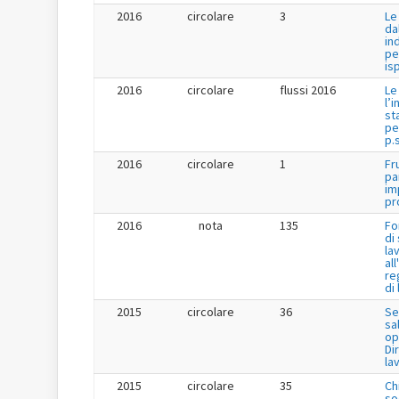
2016
circolare
3
Le
da
in
pe
is
2016
circolare
flussi 2016
Le
l’
st
pe
p.s
2016
circolare
1
Fr
pa
im
pr
2016
nota
135
Fo
di
la
al
re
di
2015
circolare
36
Se
sa
op
Dir
la
2015
circolare
35
Ch
so