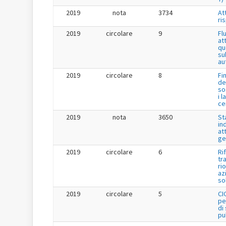
2019
nota
3734
Att
ri
2019
circolare
9
Fl
at
qu
su
au
2019
circolare
8
Fi
de
so
i l
ce
2019
nota
3650
St
in
at
ge
2019
circolare
6
Ri
tr
ri
az
so
2019
circolare
5
CI
pe
di
pu