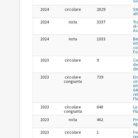
so
2024
circolare
2829
St
al
2024
nota
3337
Tr
di
As
2024
nota
1033
Be
in
co
Fo
2023
circolare
9
Co
de
de
2023
circolare
739
Er
congiunta
ci
in
64
re
Fl
2023
circolare
648
La
congiunta
Fl
2023
nota
462
Pr
ag
2023
circolare
1
Fo
re