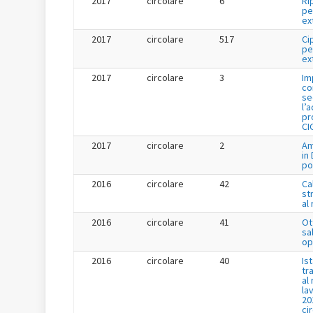
2017
circolare
6
Ri
pe
ex
2017
circolare
517
Ci
pe
ex
2017
circolare
3
Im
co
se
l’
pr
CI
2017
circolare
2
Am
in
po
2016
circolare
42
Ca
st
al
2016
circolare
41
Ot
sa
op
2016
circolare
40
Is
tr
al
la
20
ci