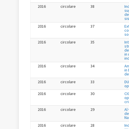
2016
circolare
38
In
su
de
si
2016
circolare
37
Ex
co
so
2016
circolare
35
In
st
de
in 
in
2016
circolare
34
Am
in
de
2016
circolare
33
DU
op
2016
circolare
30
CI
op
cr
2016
circolare
29
Al 
de
Na
2016
circolare
28
In