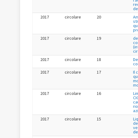
re
de
2017
circolare
20
Am
st
qu
pr
2017
circolare
19
de
co
(i
ci
2017
circolare
18
De
co
2017
circolare
17
Il
qu
mo
mo
2017
circolare
16
Li
CI
cau
ri
az
2017
circolare
15
Li
de
ve
de