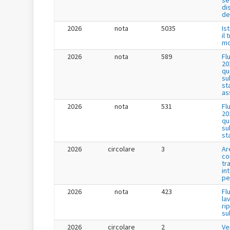
di
de
2026
nota
5035
Is
il
mo
2026
nota
589
Fl
20
qu
su
st
as
2026
nota
531
Fl
20
qu
su
st
2026
circolare
3
Ar
co
tr
in
pe
2026
nota
423
Fl
la
ri
su
2026
circolare
2
Ve