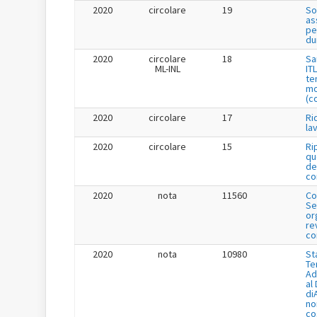
2020
circolare
19
So
as
pe
du
2020
circolare
18
Sa
ML-INL
IT
te
mo
(c
2020
circolare
17
Ri
la
2020
circolare
15
Ri
qu
de
co
2020
nota
11560
Co
Se
or
re
co
2020
nota
10980
St
Te
Ad
al
di
no
co