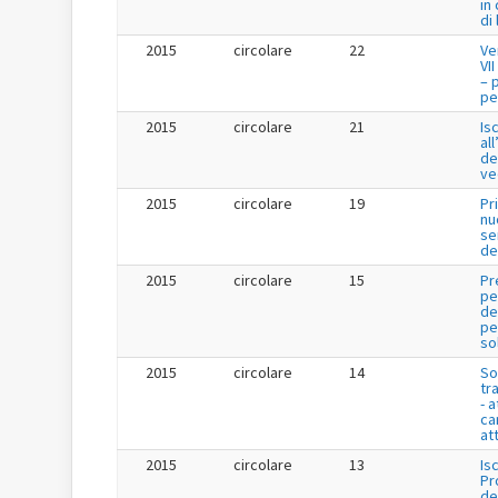
in
di
2015
circolare
22
Ve
VI
– 
per
2015
circolare
21
Is
al
de
ve
2015
circolare
19
Pr
nu
se
de
2015
circolare
15
Pr
pe
de
per
so
2015
circolare
14
So
tr
- a
ca
att
2015
circolare
13
Is
Pr
de