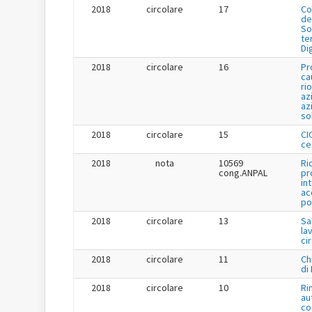
2018
circolare
17
Co
de
So
te
Di
2018
circolare
16
Pr
ca
ri
az
az
so
2018
circolare
15
CI
ce
2018
nota
10569
Ri
cong.ANPAL
pr
in
ac
po
2018
circolare
13
Sa
la
ci
2018
circolare
11
Ch
di
2018
circolare
10
Ri
au
co