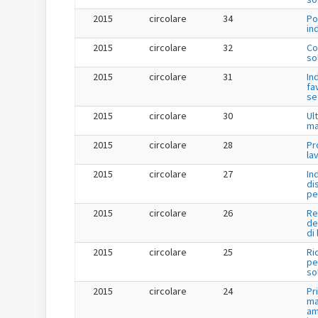
2015
circolare
34
Po
in
2015
circolare
32
Co
so
2015
circolare
31
In
fa
se
2015
circolare
30
Ul
ma
2015
circolare
28
Pr
la
2015
circolare
27
In
di
pe
2015
circolare
26
Re
de
di
2015
circolare
25
Ri
per
so
2015
circolare
24
Pr
ma
am