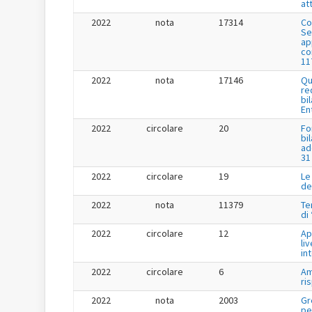
at
2022
nota
17314
Co
Se
app
co
11
2022
nota
17146
Qu
re
bi
En
2022
circolare
20
Fo
bi
ad
31
2022
circolare
19
Le
de
2022
nota
11379
Te
di
2022
circolare
12
Ap
liv
in
2022
circolare
6
Am
ri
2022
nota
2003
Gr
pe