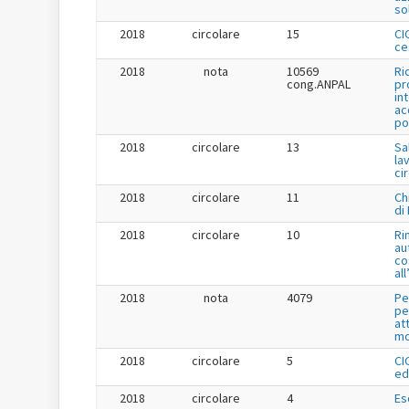
so
2018
circolare
15
CI
ce
2018
nota
10569
Ri
cong.ANPAL
pr
in
ac
po
2018
circolare
13
Sa
la
ci
2018
circolare
11
Ch
di
2018
circolare
10
Ri
au
co
al
2018
nota
4079
Pe
pe
at
mo
2018
circolare
5
CI
ed
2018
circolare
4
Es