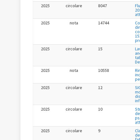
2025
circolare
8047
Fl
20
at
2025
nota
14744
Co
di
co
15
pr
2025
circolare
15
La
an
ta
De
2025
nota
10558
Ri
in
per
2025
circolare
12
SI
mo
di
in
2025
circolare
10
St
de
ps
at
2025
circolare
9
Cl
de
fa