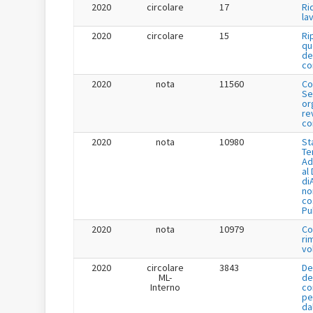
2020
circolare
17
Ri
la
2020
circolare
15
Ri
qu
de
co
2020
nota
11560
Co
Se
or
re
co
2020
nota
10980
St
Te
Ad
al
di
no
co
Pu
2020
nota
10979
Co
ri
vo
2020
circolare
3843
De
ML-
de
Interno
co
pe
da