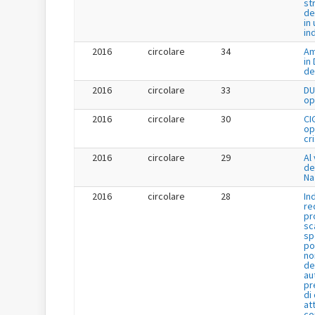
st
de
in 
in
2016
circolare
34
Am
in
de
2016
circolare
33
DU
op
2016
circolare
30
CI
op
cr
2016
circolare
29
Al 
de
Na
2016
circolare
28
In
re
pr
sc
sp
po
no
de
au
pr
di
at
co