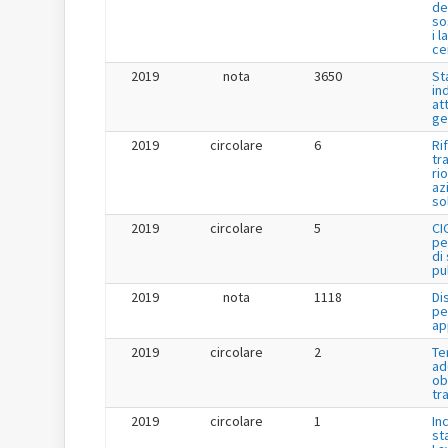
de
so
i l
ce
2019
nota
3650
St
in
at
ge
2019
circolare
6
Ri
tr
ri
az
so
2019
circolare
5
CI
pe
di
pu
2019
nota
1118
Di
pe
ap
2019
circolare
2
Te
ad
ob
tr
2019
circolare
1
Inc
st