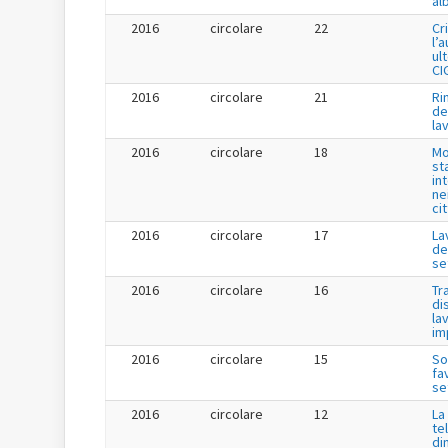
al
2016
circolare
22
Cr
l’
ul
CI
2016
circolare
21
Ri
de
la
2016
circolare
18
Mo
st
in
ne
ci
2016
circolare
17
La
de
se
2016
circolare
16
Tr
di
la
im
2016
circolare
15
So
fa
se
2016
circolare
12
La
te
di