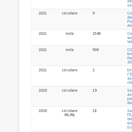
de
se
2021
circolare
9
Co
de
Pu
Am
2021
nota
2548
Co
wo
te
2021
nota
936
CO
br
It
20
2021
circolare
2
En
(“
as
ch
2020
circolare
19
So
as
pe
du
2020
circolare
18
Sa
ML-INL
IT
te
mo
(c