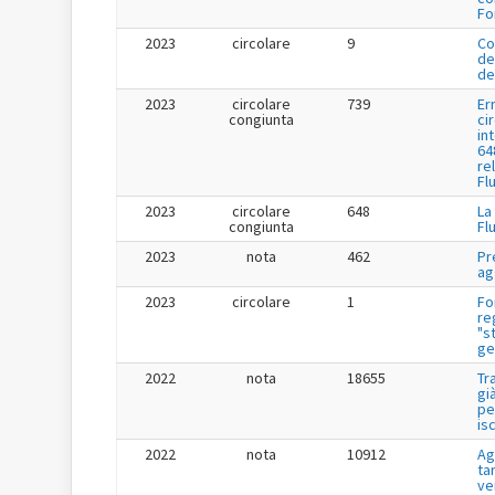
Fo
2023
circolare
9
Co
de
de
2023
circolare
739
Er
congiunta
ci
in
64
re
Fl
2023
circolare
648
La
congiunta
Fl
2023
nota
462
Pr
ag
2023
circolare
1
Fo
re
"s
ge
2022
nota
18655
Tr
gi
pe
is
2022
nota
10912
Ag
tar
ve