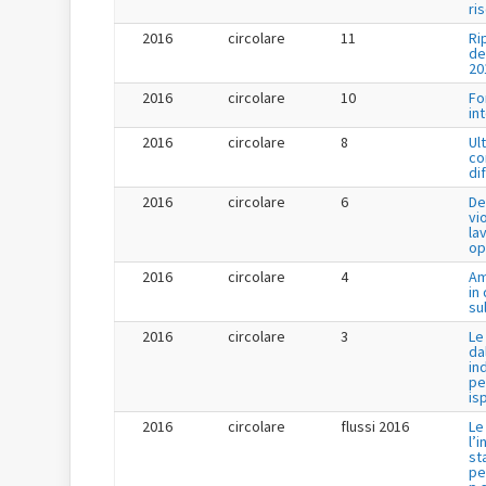
ri
2016
circolare
11
Ri
de
20
2016
circolare
10
Fo
in
2016
circolare
8
Ul
co
di
2016
circolare
6
De
vi
la
op
2016
circolare
4
Am
in
su
2016
circolare
3
Le
da
in
pe
is
2016
circolare
flussi 2016
Le
l’
st
pe