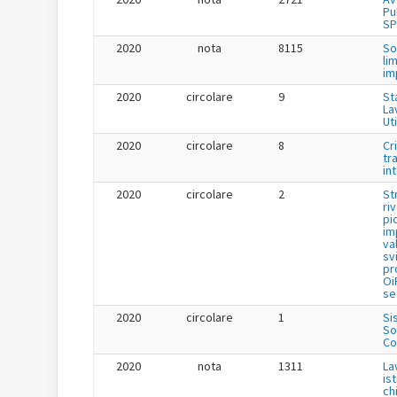
Pu
SP
2020
nota
8115
So
li
im
2020
circolare
9
St
La
Uti
2020
circolare
8
Cr
tr
in
2020
circolare
2
St
ri
pi
im
va
sv
pr
Oi
se
2020
circolare
1
Si
So
Co
2020
nota
1311
La
is
ch