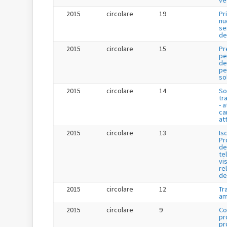
ve
2015
circolare
19
Pr
nu
se
de
2015
circolare
15
Pr
pe
de
per
so
2015
circolare
14
So
tr
- a
ca
att
2015
circolare
13
Is
Pr
de
te
vis
re
de
2015
circolare
12
Tr
am
2015
circolare
9
Co
pr
pr