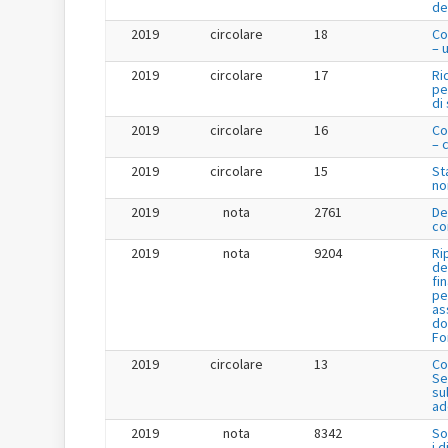
de
2019
circolare
18
Co
– 
2019
circolare
17
Ri
pe
di
2019
circolare
16
Co
– 
2019
circolare
15
St
no
2019
nota
2761
De
co
2019
nota
9204
Ri
de
fi
pe
as
do
Fo
2019
circolare
13
Co
Se
su
ad
2019
nota
8342
So
i 