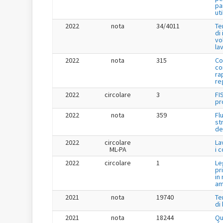
pa
uti
2022
nota
34/4011
Te
di
vo
la
2022
nota
315
Co
co
ra
re
2022
circolare
3
FI
pr
2022
nota
359
Fl
st
de
2022
circolare
La
ML-PA
i 
2022
circolare
1
Le
pr
in
am
2021
nota
19740
Te
di
2021
nota
18244
Qu