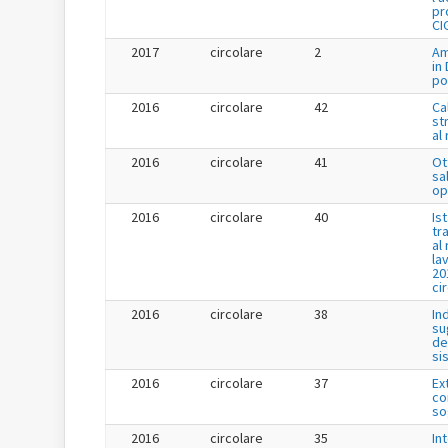
pr
CI
2017
circolare
2
Am
in
po
2016
circolare
42
Ca
st
al
2016
circolare
41
Ot
sa
op
2016
circolare
40
Is
tr
al
la
20
ci
2016
circolare
38
In
su
de
si
2016
circolare
37
Ex
co
so
2016
circolare
35
In