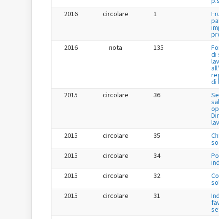
p.s
2016
circolare
1
Fr
pa
im
pr
2016
nota
135
Fo
di
la
al
re
di
2015
circolare
36
Se
sa
op
Dir
la
2015
circolare
35
Ch
so
2015
circolare
34
Po
in
2015
circolare
32
Co
so
2015
circolare
31
In
fa
se