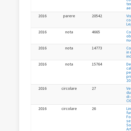
te
ae
2016
parere
20542
Vi
co
Le
2016
nota
4665
Co
ob
nu
2016
nota
14773
Co
in
in
2016
nota
15764
De
ca
pe
pr
20
2016
circolare
27
Ve
du
di
CI
2016
circolare
26
Li
fu
Fo
se
So
Ar