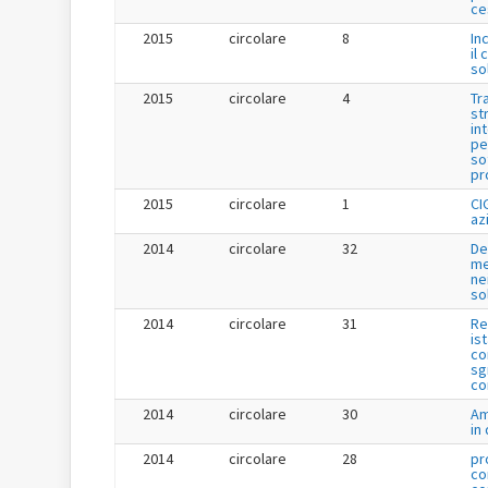
ce
2015
circolare
8
In
il 
so
2015
circolare
4
Tr
st
in
pe
so
pr
2015
circolare
1
CI
az
2014
circolare
32
De
me
ne
so
2014
circolare
31
Re
is
co
sg
co
2014
circolare
30
Am
in
2014
circolare
28
pr
co