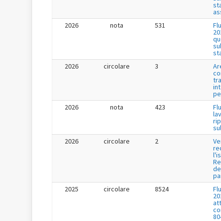
st
as
2026
nota
531
Fl
20
qu
su
st
2026
circolare
3
Ar
co
tr
in
pe
2026
nota
423
Fl
la
ri
su
2026
circolare
2
Ve
re
l'i
Re
de
pa
2025
circolare
8524
Fl
20
at
co
80