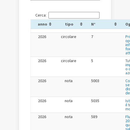
Cerca:
anno
tipo
N°
O
2026
circolare
7
Pr
op
in
fo
at
2026
circolare
5
Tu
im
o 
az
2026
nota
5003
Co
se
di
de
2026
nota
5035
Is
il
mo
2026
nota
589
Fl
20
qu
su