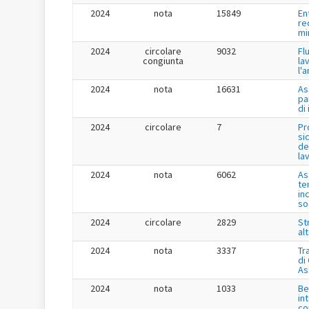
2024
nota
15849
En
re
mi
2024
circolare
9032
Fl
congiunta
la
l'
2024
nota
16631
As
pa
di
2024
circolare
7
Pr
si
de
la
2024
nota
6062
As
te
in
so
2024
circolare
2829
St
al
2024
nota
3337
Tr
di
As
2024
nota
1033
Be
in
co