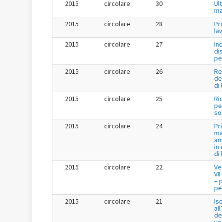
2015
circolare
30
Ul
ma
2015
circolare
28
Pr
la
2015
circolare
27
In
di
pe
2015
circolare
26
Re
de
di
2015
circolare
25
Ri
per
so
2015
circolare
24
Pr
ma
am
in
di
2015
circolare
22
Ve
VI
– 
per
2015
circolare
21
Is
al
de