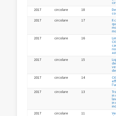
ci
2017
circolare
18
De
co
2017
circolare
17
Il
qu
mo
mo
2017
circolare
16
Li
CI
cau
ri
az
2017
circolare
15
Li
de
ve
de
2017
circolare
14
CI
ef
l’
2017
circolare
13
Tr
in
la
in 
in
2017
circolare
11
Ve