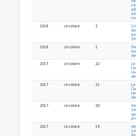
ve
co
ad
az
co
2018
circolare
2
Cr
de
pe
20
2018
circolare
1
Se
in
de
2017
circolare
22
Le
l’
re
de
2017
circolare
21
Le
l’
re
de
2017
circolare
20
Am
st
qu
pr
2017
circolare
19
de
co
(i