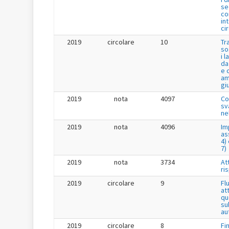
se
co
in
ci
2019
circolare
10
Tr
so
i 
da
e 
am
gi
2019
nota
4097
Co
sv
ne
2019
nota
4096
Im
as
4) 
7)
2019
nota
3734
Att
ri
2019
circolare
9
Fl
at
qu
su
au
2019
circolare
8
Fi