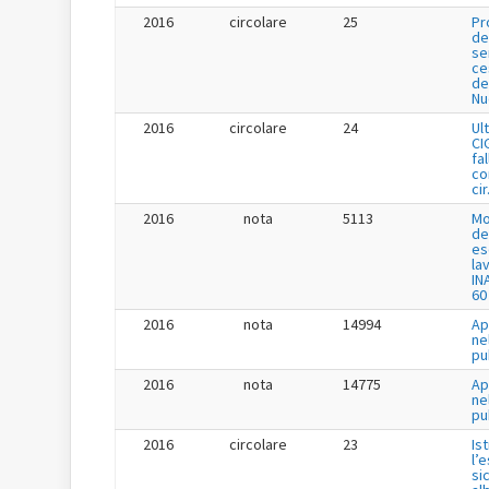
2016
circolare
25
Pr
de
se
ce
de
Nu
2016
circolare
24
Ul
CI
fa
co
cir
2016
nota
5113
Mo
de
es
la
IN
60
2016
nota
14994
Ap
ne
pu
2016
nota
14775
Ap
ne
pu
2016
circolare
23
Is
l’
si