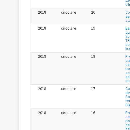
La
Uti
2018
circolare
20
Co
se
st
2018
circolare
19
Es
qu
ac
TF
co
li
2018
circolare
18
Pr
tr
ca
ri
az
az
so
2018
circolare
17
Co
de
So
te
Di
2018
circolare
16
Pr
ca
ri
az
az