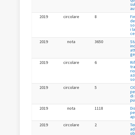
qu
su
au
2019
circolare
8
Fi
de
so
i l
ce
2019
nota
3650
St
in
at
ge
2019
circolare
6
Ri
tr
ri
az
so
2019
circolare
5
CI
pe
di
pu
2019
nota
1118
Di
pe
ap
2019
circolare
2
Te
ad
ob