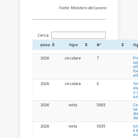
Fonte: Ministero del Lavoro
Cerca:
anno
tipo
N°
O
2026
circolare
7
Pr
op
in
fo
at
2026
circolare
5
Tu
im
o 
az
2026
nota
5003
Co
se
di
de
2026
nota
5035
Is
il
mo