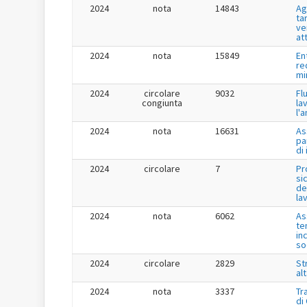
2024
nota
14843
Ag
tar
ve
at
2024
nota
15849
En
re
mi
2024
circolare
9032
Fl
congiunta
la
l'
2024
nota
16631
As
pa
di
2024
circolare
7
Pr
si
de
la
2024
nota
6062
As
te
in
so
2024
circolare
2829
St
al
2024
nota
3337
Tr
di