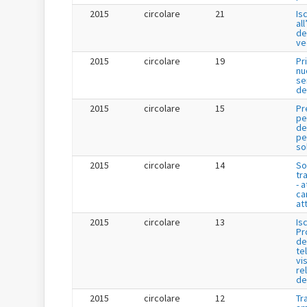
2015
circolare
21
Is
al
de
ve
2015
circolare
19
Pr
nu
se
de
2015
circolare
15
Pr
pe
de
per
so
2015
circolare
14
So
tr
- a
ca
att
2015
circolare
13
Is
Pr
de
te
vis
re
de
2015
circolare
12
Tr