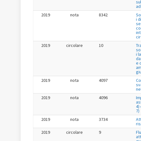
su
ad
2019
nota
8342
So
i 
se
co
in
ci
2019
circolare
10
Tr
so
i 
da
e 
am
gi
2019
nota
4097
Co
sv
ne
2019
nota
4096
Im
as
4) 
7)
2019
nota
3734
Att
ri
2019
circolare
9
Fl
at