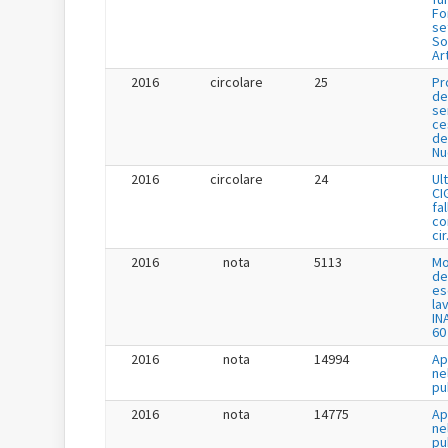
Fo
se
So
Ar
2016
circolare
25
Pr
de
se
ce
de
Nu
2016
circolare
24
Ul
CI
fa
co
cir
2016
nota
5113
Mo
de
es
la
IN
60
2016
nota
14994
Ap
ne
pu
2016
nota
14775
Ap
ne
pu