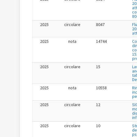
20
at
co
80
2025
circolare
8047
Fl
20
at
2025
nota
14744
Co
di
co
15
pr
2025
circolare
15
La
an
ta
De
2025
nota
10558
Ri
in
per
2025
circolare
12
SI
mo
di
in
2025
circolare
10
St
de
ps