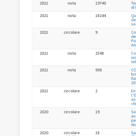
2021
nota
19740
Te
di
2021
nota
18244
Qu
de
se
2021
circolare
9
Co
de
Pu
Am
2021
nota
2548
Co
wo
te
2021
nota
936
CO
br
It
20
2021
circolare
2
En
(“
as
ch
2020
circolare
19
So
as
pe
du
2020
circolare
18
Sa