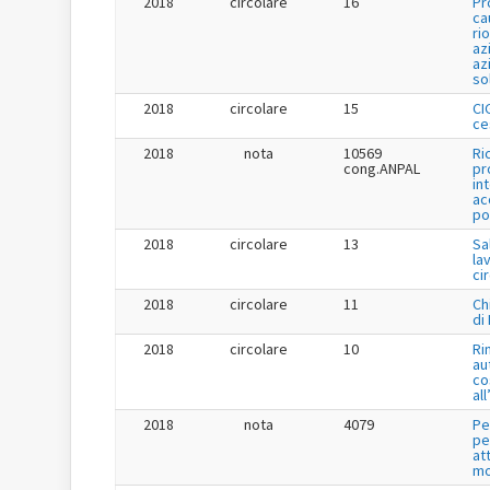
2018
circolare
16
Pr
ca
ri
az
az
so
2018
circolare
15
CI
ce
2018
nota
10569
Ri
cong.ANPAL
pr
in
ac
po
2018
circolare
13
Sa
la
ci
2018
circolare
11
Ch
di
2018
circolare
10
Ri
au
co
al
2018
nota
4079
Pe
pe
at
mo