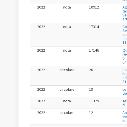
2022
nota
10912
Ag
tar
ve
at
2022
nota
17314
Co
Se
app
co
11
2022
nota
17146
Qu
re
bi
En
2022
circolare
20
Fo
bi
ad
31
2022
circolare
19
Le
de
2022
nota
11379
Te
di
2022
circolare
12
Ap
liv
in