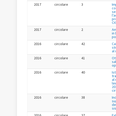
2017
circolare
3
Im
co
se
l’
pr
CI
2017
circolare
2
Am
in
po
2016
circolare
42
Ca
st
al
2016
circolare
41
Ot
sa
op
2016
circolare
40
Is
tr
al
la
20
ci
2016
circolare
38
In
su
de
si
2016
circolare
37
Ex