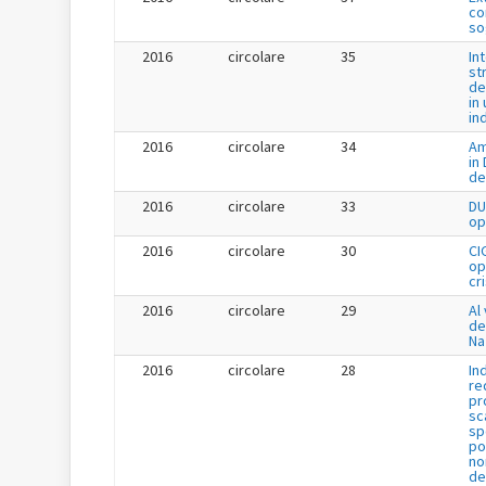
co
so
2016
circolare
35
In
st
de
in 
in
2016
circolare
34
Am
in
de
2016
circolare
33
DU
op
2016
circolare
30
CI
op
cr
2016
circolare
29
Al 
de
Na
2016
circolare
28
In
re
pr
sc
sp
po
no
de