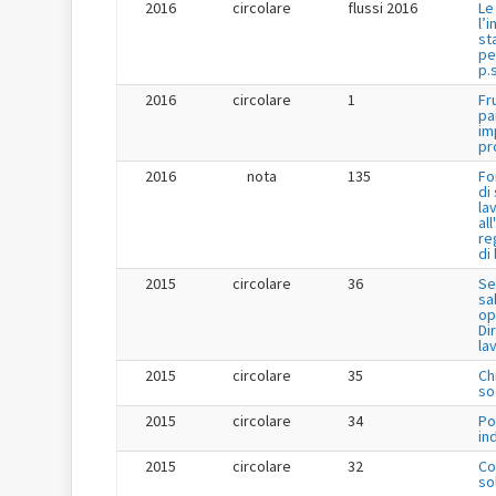
2016
circolare
flussi 2016
Le
l’
st
pe
p.s
2016
circolare
1
Fr
pa
im
pr
2016
nota
135
Fo
di
la
al
re
di
2015
circolare
36
Se
sa
op
Dir
la
2015
circolare
35
Ch
so
2015
circolare
34
Po
in
2015
circolare
32
Co
so