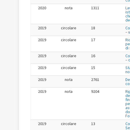
Co
2020
nota
1311
La
is
ch
de
2019
circolare
18
Co
– 
2019
circolare
17
Ri
pe
di
2019
circolare
16
Co
– 
2019
circolare
15
St
no
2019
nota
2761
De
co
2019
nota
9204
Ri
de
fi
pe
as
do
Fo
2019
circolare
13
Co
Se