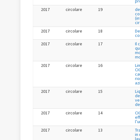
pr
2017
circolare
19
de
co
(i
ci
2017
circolare
18
De
co
2017
circolare
17
Il
qu
mo
mo
2017
circolare
16
Li
CI
cau
ri
az
2017
circolare
15
Li
de
ve
de
2017
circolare
14
CI
ef
l’
2017
circolare
13
Tr
in
la