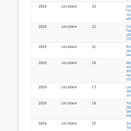
2016
circolare
23
Is
l’
si
al
2016
circolare
22
Cr
l’
ul
CI
2016
circolare
21
Ri
de
la
2016
circolare
18
Mo
st
in
ne
ci
2016
circolare
17
La
de
se
2016
circolare
16
Tr
di
la
im
2016
circolare
15
So
fa