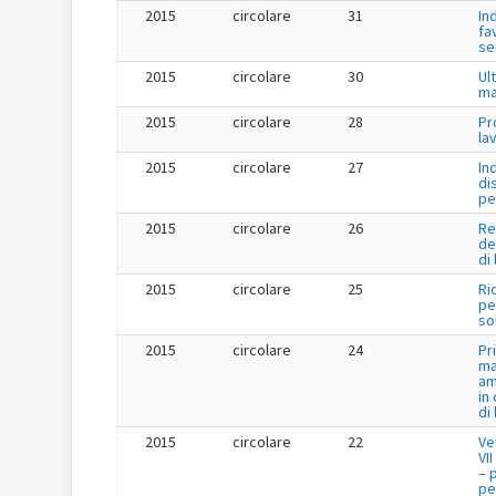
2015
circolare
31
In
fa
se
2015
circolare
30
Ul
ma
2015
circolare
28
Pr
la
2015
circolare
27
In
di
pe
2015
circolare
26
Re
de
di
2015
circolare
25
Ri
per
so
2015
circolare
24
Pr
ma
am
in
di
2015
circolare
22
Ve
VI
– 
per