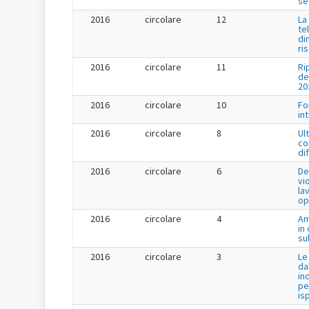
se
2016
circolare
12
La
te
di
ri
2016
circolare
11
Ri
de
20
2016
circolare
10
Fo
in
2016
circolare
8
Ul
co
di
2016
circolare
6
De
vi
la
op
2016
circolare
4
Am
in
su
2016
circolare
3
Le
da
in
pe
is