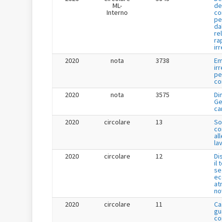
ML-
de
Interno
co
pe
da
re
ra
ir
2020
nota
3738
Em
ir
pe
co
2020
nota
3575
Di
Ge
ca
2020
circolare
13
So
co
all
lav
2020
circolare
12
Di
il
se
ec
at
no
2020
circolare
11
Ca
gu
co