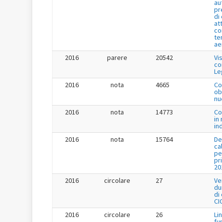
au
pr
di
at
co
te
ae
2016
parere
20542
Vi
co
Le
2016
nota
4665
Co
ob
nu
2016
nota
14773
Co
in
in
2016
nota
15764
De
ca
pe
pr
20
2016
circolare
27
Ve
du
di
CI
2016
circolare
26
Li
fu