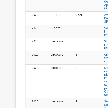
de
ep
CO
2020
nota
2721
Av
Pu
SP
2020
nota
8115
So
li
im
2020
circolare
9
St
La
Uti
2020
circolare
8
Cr
tr
in
2020
circolare
2
St
ri
pi
im
va
sv
pr
Oi
se
2020
circolare
1
Si
So