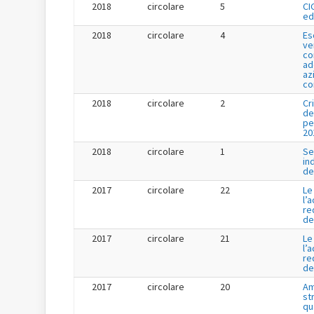
2018
circolare
5
CI
ed
2018
circolare
4
Es
ve
co
ad
az
co
2018
circolare
2
Cr
de
pe
20
2018
circolare
1
Se
in
de
2017
circolare
22
Le
l’
re
de
2017
circolare
21
Le
l’
re
de
2017
circolare
20
Am
st
qu