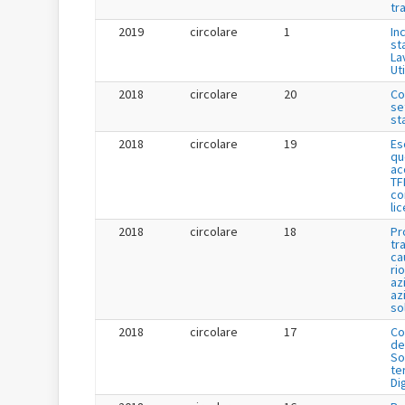
tr
2019
circolare
1
Inc
st
La
Uti
2018
circolare
20
Co
se
st
2018
circolare
19
Es
qu
ac
TF
co
li
2018
circolare
18
Pr
tr
ca
ri
az
az
so
2018
circolare
17
Co
de
So
te
Di