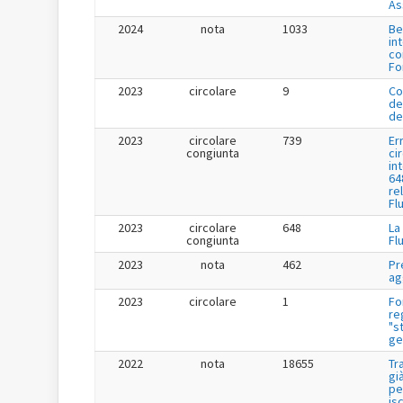
As
2024
nota
1033
Be
in
co
Fo
2023
circolare
9
Co
de
de
2023
circolare
739
Er
congiunta
ci
in
64
re
Fl
2023
circolare
648
La
congiunta
Fl
2023
nota
462
Pr
ag
2023
circolare
1
Fo
re
"s
ge
2022
nota
18655
Tr
gi
pe
is