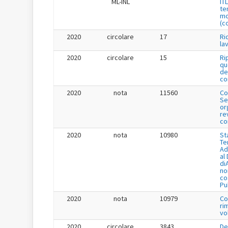
ML-INL
IT
te
mo
(c
2020
circolare
17
Ri
la
2020
circolare
15
Ri
qu
de
co
2020
nota
11560
Co
Se
or
re
co
2020
nota
10980
St
Te
Ad
al
di
no
co
Pu
2020
nota
10979
Co
ri
vo
2020
circolare
3843
De