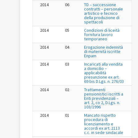
2014
06
TD – successione
contratti – personale
artistico e tecnico
della produzione di
spettacoli
2014
05
Condizioni di liceità
fornitura lavoro
temporaneo
2014
04
Erogazione indennità
di maternità iscritte
Enpam
2014
03
Incaricati alla vendita
a domicilio –
applicabilità
presunzione ex art.
69 bis D.Lgs. n. 276/03
2014
02
Trattamenti
pensionistici iscritti a
Enti previdenziali –
art. 2, co 2, D.Lgs. n.
103/1996
2014
01
Mancato rispetto
procedura di
licenziamento e
accordi ex art. 2113
c.c. in sede sindacale