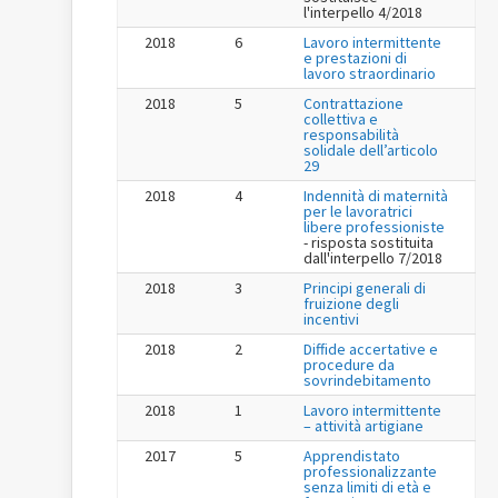
l'interpello 4/2018
2018
6
Lavoro intermittente
e prestazioni di
lavoro straordinario
2018
5
Contrattazione
collettiva e
responsabilità
solidale dell’articolo
29
2018
4
Indennità di maternità
per le lavoratrici
libere professioniste
- risposta sostituita
dall'interpello 7/2018
2018
3
Principi generali di
fruizione degli
incentivi
2018
2
Diffide accertative e
procedure da
sovrindebitamento
2018
1
Lavoro intermittente
– attività artigiane
2017
5
Apprendistato
professionalizzante
senza limiti di età e