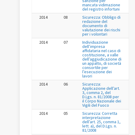
sanzione per
mancata vidimazione
del registro infortuni
2014
08
Sicurezza: Obbligo di
redazione del
documento di
valutazione dei rischi
per i volontari
2014
07
Individuazione
dell’impresa
affidataria nel caso di
costituzione, a valle
dell’aggiudicazione di
un appalto, di società
consortile per
l’esecuzione dei
lavori
2014
06
Sicurezza:
Applicazione dell’art.
3, comma 2, del
D.Lgs. n. 81/2008 per
il Corpo Nazionale dei
Vigili del Fuoco
2014
05
Sicurezza: Corretta
interpretazione
dell’art. 25, comma 1,
lett. a), del D.Lgs. n.
81/2008