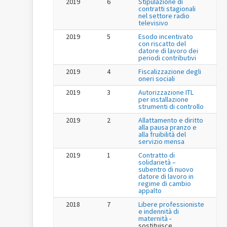
2019
6
Stipulazione di
contratti stagionali
nel settore radio
televisivo
2019
5
Esodo incentivato
con riscatto del
datore di lavoro dei
periodi contributivi
2019
4
Fiscalizzazione degli
oneri sociali
2019
3
Autorizzazione ITL
per installazione
strumenti di controllo
2019
2
Allattamento e diritto
alla pausa pranzo e
alla fruibilità del
servizio mensa
2019
1
Contratto di
solidarietà –
subentro di nuovo
datore di lavoro in
regime di cambio
appalto
2018
7
Libere professioniste
e indennità di
maternità
-
sostituisce