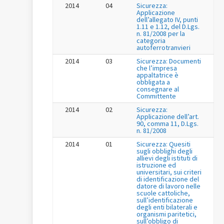
2014
04
Sicurezza:
Applicazione
dell’allegato IV, punti
1.11 e 1.12, del D.Lgs.
n. 81/2008 per la
categoria
autoferrotranvieri
2014
03
Sicurezza: Documenti
che l’impresa
appaltatrice è
obbligata a
consegnare al
Committente
2014
02
Sicurezza:
Applicazione dell’art.
90, comma 11, D.Lgs.
n. 81/2008
2014
01
Sicurezza: Quesiti
sugli obblighi degli
allievi degli istituti di
istruzione ed
universitari, sui criteri
di identificazione del
datore di lavoro nelle
scuole cattoliche,
sull’identificazione
degli enti bilaterali e
organismi paritetici,
sull’obbligo di