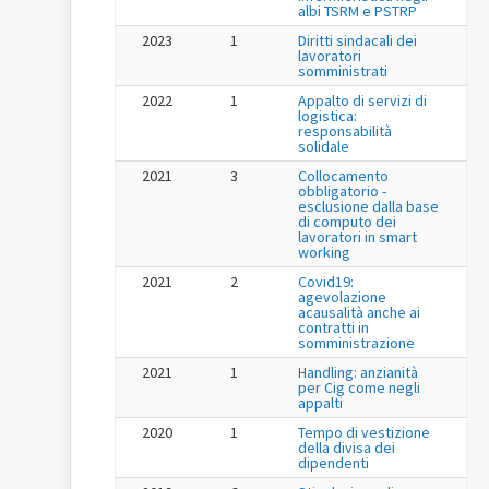
albi TSRM e PSTRP
2023
1
Diritti sindacali dei
lavoratori
somministrati
2022
1
Appalto di servizi di
logistica:
responsabilità
solidale
2021
3
Collocamento
obbligatorio -
esclusione dalla base
di computo dei
lavoratori in smart
working
2021
2
Covid19:
agevolazione
acausalità anche ai
contratti in
somministrazione
2021
1
Handling: anzianità
per Cig come negli
appalti
2020
1
Tempo di vestizione
della divisa dei
dipendenti