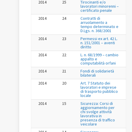
2014
25
Tirocinanti e/o
lavoratori minorenni –
certificato penale
2014
24
Contratti di
arruolamento a
tempo determinato e
D.Lgs. n. 368/2001
2014
23
Permessi ex art. 42 L.
n. 151/2001 – aventi
diritto
2014
22
L. n. 68/1999 – cambio
appalto e
computabilità orfani
2014
21
Fondi di solidarietà
bilaterali
2014
20
Art. 7 Statuto dei
lavoratori e imprese
di trasporto pubblico
locale
2014
15
Sicurezza: Corsi di
aggiornamento per
chi svolge attività
lavorativa in
presenza di traffico
veicolare
2014
14
Sicurezza: