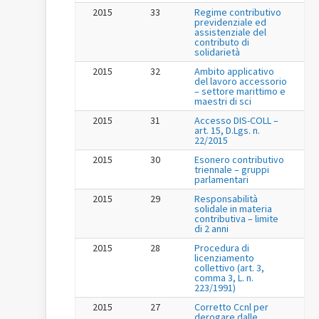
2015
33
Regime contributivo
previdenziale ed
assistenziale del
contributo di
solidarietà
2015
32
Ambito applicativo
del lavoro accessorio
– settore marittimo e
maestri di sci
2015
31
Accesso DIS-COLL –
art. 15, D.Lgs. n.
22/2015
2015
30
Esonero contributivo
triennale – gruppi
parlamentari
2015
29
Responsabilità
solidale in materia
contributiva – limite
di 2 anni
2015
28
Procedura di
licenziamento
collettivo (art. 3,
comma 3, L. n.
223/1991)
2015
27
Corretto Ccnl per
derogare dalle