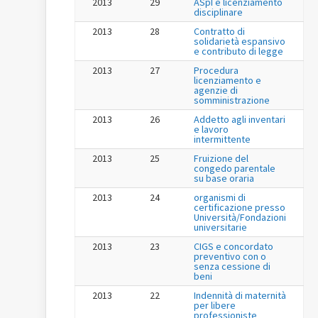
2013
29
ASpI e licenziamento
disciplinare
2013
28
Contratto di
solidarietà espansivo
e contributo di legge
2013
27
Procedura
licenziamento e
agenzie di
somministrazione
2013
26
Addetto agli inventari
e lavoro
intermittente
2013
25
Fruizione del
congedo parentale
su base oraria
2013
24
organismi di
certificazione presso
Università/Fondazioni
universitarie
2013
23
CIGS e concordato
preventivo con o
senza cessione di
beni
2013
22
Indennità di maternità
per libere
professioniste