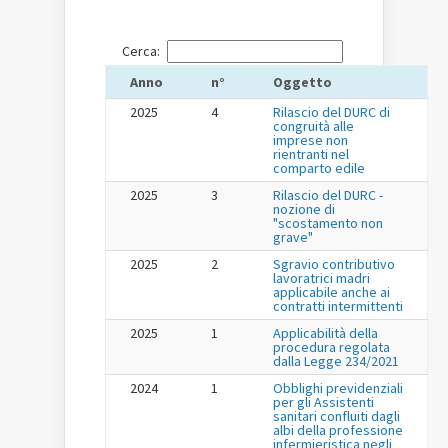
Cerca:
Anno
n°
Oggetto
2025
4
Rilascio del DURC di
congruità alle
imprese non
rientranti nel
comparto edile
2025
3
Rilascio del DURC -
nozione di
"scostamento non
grave"
2025
2
Sgravio contributivo
lavoratrici madri
applicabile anche ai
contratti intermittenti
2025
1
Applicabilità della
procedura regolata
dalla Legge 234/2021
2024
1
Obblighi previdenziali
per gli Assistenti
sanitari confluiti dagli
albi della professione
infermieristica negli