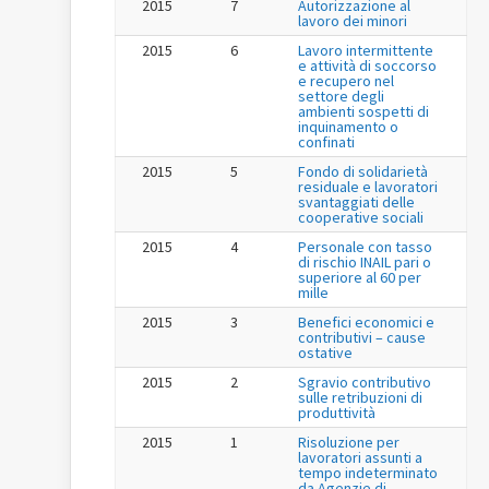
2015
7
Autorizzazione al
lavoro dei minori
2015
6
Lavoro intermittente
e attività di soccorso
e recupero nel
settore degli
ambienti sospetti di
inquinamento o
confinati
2015
5
Fondo di solidarietà
residuale e lavoratori
svantaggiati delle
cooperative sociali
2015
4
Personale con tasso
di rischio INAIL pari o
superiore al 60 per
mille
2015
3
Benefici economici e
contributivi – cause
ostative
2015
2
Sgravio contributivo
sulle retribuzioni di
produttività
2015
1
Risoluzione per
lavoratori assunti a
tempo indeterminato
da Agenzie di