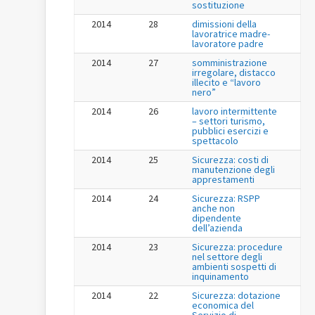
sostituzione
2014
28
dimissioni della
lavoratrice madre-
lavoratore padre
2014
27
somministrazione
irregolare, distacco
illecito e “lavoro
nero”
2014
26
lavoro intermittente
– settori turismo,
pubblici esercizi e
spettacolo
2014
25
Sicurezza: costi di
manutenzione degli
apprestamenti
2014
24
Sicurezza: RSPP
anche non
dipendente
dell’azienda
2014
23
Sicurezza: procedure
nel settore degli
ambienti sospetti di
inquinamento
2014
22
Sicurezza: dotazione
economica del
Servizio di