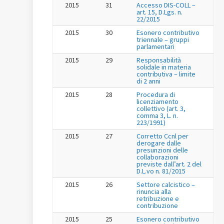
2015
31
Accesso DIS-COLL –
art. 15, D.Lgs. n.
22/2015
2015
30
Esonero contributivo
triennale – gruppi
parlamentari
2015
29
Responsabilità
solidale in materia
contributiva – limite
di 2 anni
2015
28
Procedura di
licenziamento
collettivo (art. 3,
comma 3, L. n.
223/1991)
2015
27
Corretto Ccnl per
derogare dalle
presunzioni delle
collaborazioni
previste dall’art. 2 del
D.L.vo n. 81/2015
2015
26
Settore calcistico –
rinuncia alla
retribuzione e
contribuzione
2015
25
Esonero contributivo