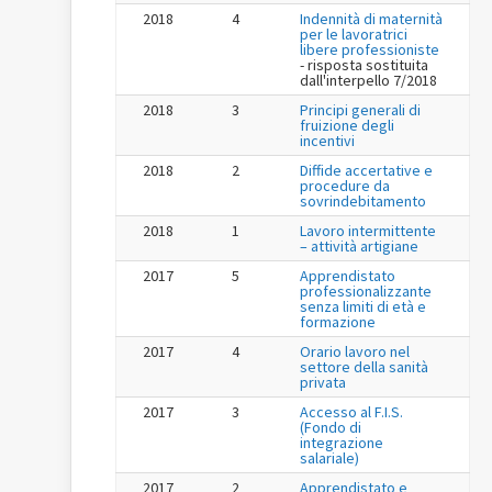
2018
4
Indennità di maternità
per le lavoratrici
libere professioniste
- risposta sostituita
dall'interpello 7/2018
2018
3
Principi generali di
fruizione degli
incentivi
2018
2
Diffide accertative e
procedure da
sovrindebitamento
2018
1
Lavoro intermittente
– attività artigiane
2017
5
Apprendistato
professionalizzante
senza limiti di età e
formazione
2017
4
Orario lavoro nel
settore della sanità
privata
2017
3
Accesso al F.I.S.
(Fondo di
integrazione
salariale)
2017
2
Apprendistato e