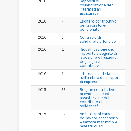
2016
5
Rapporti di
collaborazione degli
intermediari
assicurativi
2016
4
Esonero contributivo
per lavoratore-
pensionato
2016
3
Contratto di
solidarietà difensivo
2016
2
Riqualificazione del
rapporto a seguito di
ispezione e fruizione
degli sgravi
contributivi
2016
1
Interesse al distacco
nell’ambito dei gruppi
di imprese
2015
33
Regime contributivo
previdenziale ed
assistenziale del
contributo di
solidarietà
2015
32
Ambito applicativo
del lavoro accessorio
– settore marittimo e
maestri di sci