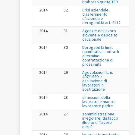
rimborso quote TFR
2014
32
Crisi aziendale,
trasferimento
d’azienda e
derogabilità art. 2112
2014
31
Agenzie del lavoro
slovene e deposito
cauzionale
2014
30
Derogabilità limiti
quantitativi contratti
a termine –
contrattazione di
prossimità
2014
29
Agevolazioni L. n.
407/1990 e
assunzione di
lavoratori in
sostituzione
2014
28
dimissioni della
lavoratrice madre-
lavoratore padre
2014
27
somministrazione
irregolare, distacco
illecito e “lavoro
nero”
2014
26
lavoro intermittente