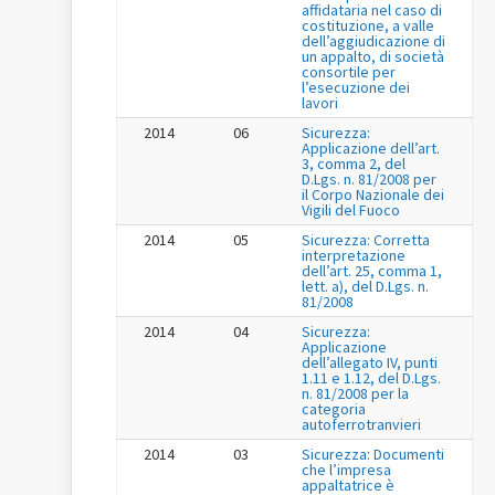
affidataria nel caso di
costituzione, a valle
dell’aggiudicazione di
un appalto, di società
consortile per
l’esecuzione dei
lavori
2014
06
Sicurezza:
Applicazione dell’art.
3, comma 2, del
D.Lgs. n. 81/2008 per
il Corpo Nazionale dei
Vigili del Fuoco
2014
05
Sicurezza: Corretta
interpretazione
dell’art. 25, comma 1,
lett. a), del D.Lgs. n.
81/2008
2014
04
Sicurezza:
Applicazione
dell’allegato IV, punti
1.11 e 1.12, del D.Lgs.
n. 81/2008 per la
categoria
autoferrotranvieri
2014
03
Sicurezza: Documenti
che l’impresa
appaltatrice è