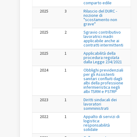
comparto edile
2025
3
Rilascio del DURC -
nozione di
"scostamento non
grave"
2025
2
Sgravio contributivo
lavoratrici madri
applicabile anche ai
contratti intermittenti
2025
1
Applicabilità della
procedura regolata
dalla Legge 234/2021
2024
1
Obblighi previdenziali
per gli Assistenti
sanitari confluiti dagli
albi della professione
infermieristica negli
albi TSRM e PSTRP
2023
1
Diritti sindacali dei
lavoratori
somministrati
2022
1
Appalto di servizi di
logistica:
responsabilità
solidale