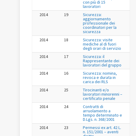
con più di 15
lavoratori
2014
19
Sicurezza:
aggiornamento
professionale dei
coordinatori per la
sicurezza
2014
18
Sicurezza: visite
mediche al di fuori
degli orari di servizio
2014
17
Sicurezza: il
Rappresentante dei
lavoratori del gruppo
2014
16
Sicurezza: nomina,
revoca e durata in
carica dei RLS
2014
25
Tirocinanti e/o
lavoratori minorenni –
certificato penale
2014
24
Contratti di
arruolamento a
tempo determinato e
D.Lgs. n. 368/2001
2014
23
Permessi ex art. 42 L.
n. 151/2001 – aventi
diritto