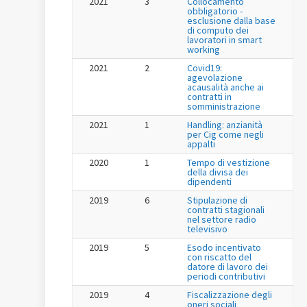
2021
3
Collocamento
obbligatorio -
esclusione dalla base
di computo dei
lavoratori in smart
working
2021
2
Covid19:
agevolazione
acausalità anche ai
contratti in
somministrazione
2021
1
Handling: anzianità
per Cig come negli
appalti
2020
1
Tempo di vestizione
della divisa dei
dipendenti
2019
6
Stipulazione di
contratti stagionali
nel settore radio
televisivo
2019
5
Esodo incentivato
con riscatto del
datore di lavoro dei
periodi contributivi
2019
4
Fiscalizzazione degli
oneri sociali