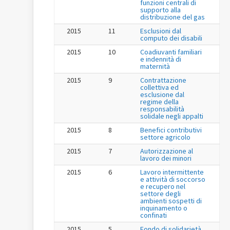
funzioni centrali di
supporto alla
distribuzione del gas
2015
11
Esclusioni dal
computo dei disabili
2015
10
Coadiuvanti familiari
e indennità di
maternità
2015
9
Contrattazione
collettiva ed
esclusione dal
regime della
responsabilità
solidale negli appalti
2015
8
Benefici contributivi
settore agricolo
2015
7
Autorizzazione al
lavoro dei minori
2015
6
Lavoro intermittente
e attività di soccorso
e recupero nel
settore degli
ambienti sospetti di
inquinamento o
confinati
2015
5
Fondo di solidarietà