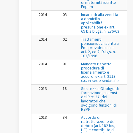
di maternità iscritte
Enpam
2014
03
Incaricati alla vendita
a domicilio –
applicabilità
presunzione ex art.
69 bis D.Lgs. n. 276/03
2014
02
Trattamenti
pensionistici iscritti a
Enti previdenziali –
art. 2, co 2, D.Lgs. n.
103/1996
2014
01
Mancato rispetto
procedura di
licenziamento e
accordi ex art. 2113
c.c. in sede sindacale
2013
18
Sicurezza: Obbligo di
formazione, ai sensi
dell’art. 37, dei
lavoratori che
svolgono funzioni di
RSPP
2013
34
Accordo di
ristrutturazione del
debito (art. 182 bis,
L.F.) e contributo di