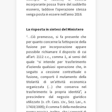
incorporante possa fruire del suddetto
esonero, laddove l’operazione stessa
venga posta in essere nell’anno 2016.
La risposta in sintesi del Ministero
“…Ciò premesso, si fa presente che
per quanto concerne la fattispecie della
fusione per incorporazione appare
possibile richiamare il disposto di cui
all’art. 2112 c.c., comma 1, ai sensi del
quale “si intende per trasferimento
d’azienda qualsiasi operazione che, in
seguito a cessione contrattuale o
fusione, comporti il mutamento della
titolarità di un’attività economica
organizzata (…) che conserva nel
trasferimento la propria identità”, a
prescindere dal negozio giuridico
utilizzato (v. cfr. Cass. civ., Sez. Lav., n.
17418/2005); il comma 5 della medesima
norma precisa, inoltre, che i rapporti di