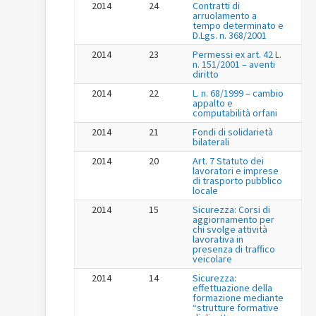
2014
24
Contratti di
arruolamento a
tempo determinato e
D.Lgs. n. 368/2001
2014
23
Permessi ex art. 42 L.
n. 151/2001 – aventi
diritto
2014
22
L. n. 68/1999 – cambio
appalto e
computabilità orfani
2014
21
Fondi di solidarietà
bilaterali
2014
20
Art. 7 Statuto dei
lavoratori e imprese
di trasporto pubblico
locale
2014
15
Sicurezza: Corsi di
aggiornamento per
chi svolge attività
lavorativa in
presenza di traffico
veicolare
2014
14
Sicurezza:
effettuazione della
formazione mediante
“strutture formative