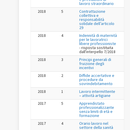
lavoro straordinario
2018
5
Contrattazione
collettiva e
responsabilità
solidale dell’articolo
29
2018
4
Indennità di maternità
per le lavoratrici
libere professioniste
- risposta sostituita
dall'interpello 7/2018
2018
3
Principi generali di
fruizione degli
incentivi
2018
2
Diffide accertative e
procedure da
sovrindebitamento
2018
1
Lavoro intermittente
– attività artigiane
2017
5
Apprendistato
professionalizzante
senza limiti di età e
formazione
2017
4
Orario lavoro nel
settore della sanità