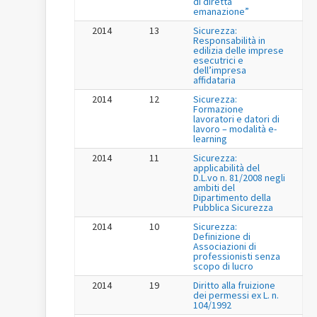
di diretta
emanazione”
2014
13
Sicurezza:
Responsabilità in
edilizia delle imprese
esecutrici e
dell’impresa
affidataria
2014
12
Sicurezza:
Formazione
lavoratori e datori di
lavoro – modalità e-
learning
2014
11
Sicurezza:
applicabilità del
D.L.vo n. 81/2008 negli
ambiti del
Dipartimento della
Pubblica Sicurezza
2014
10
Sicurezza:
Definizione di
Associazioni di
professionisti senza
scopo di lucro
2014
19
Diritto alla fruizione
dei permessi ex L. n.
104/1992