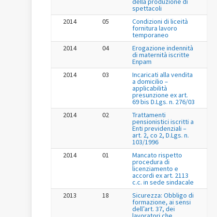
della produzione di
spettacoli
2014
05
Condizioni di liceità
fornitura lavoro
temporaneo
2014
04
Erogazione indennità
di maternità iscritte
Enpam
2014
03
Incaricati alla vendita
a domicilio –
applicabilità
presunzione ex art.
69 bis D.Lgs. n. 276/03
2014
02
Trattamenti
pensionistici iscritti a
Enti previdenziali –
art. 2, co 2, D.Lgs. n.
103/1996
2014
01
Mancato rispetto
procedura di
licenziamento e
accordi ex art. 2113
c.c. in sede sindacale
2013
18
Sicurezza: Obbligo di
formazione, ai sensi
dell’art. 37, dei
lavoratori che