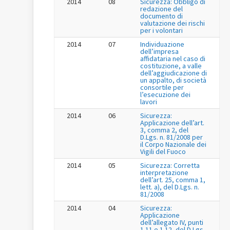
2014
08
Sicurezza: Obbligo di
redazione del
documento di
valutazione dei rischi
per i volontari
2014
07
Individuazione
dell’impresa
affidataria nel caso di
costituzione, a valle
dell’aggiudicazione di
un appalto, di società
consortile per
l’esecuzione dei
lavori
2014
06
Sicurezza:
Applicazione dell’art.
3, comma 2, del
D.Lgs. n. 81/2008 per
il Corpo Nazionale dei
Vigili del Fuoco
2014
05
Sicurezza: Corretta
interpretazione
dell’art. 25, comma 1,
lett. a), del D.Lgs. n.
81/2008
2014
04
Sicurezza:
Applicazione
dell’allegato IV, punti
1.11 e 1.12, del D.Lgs.