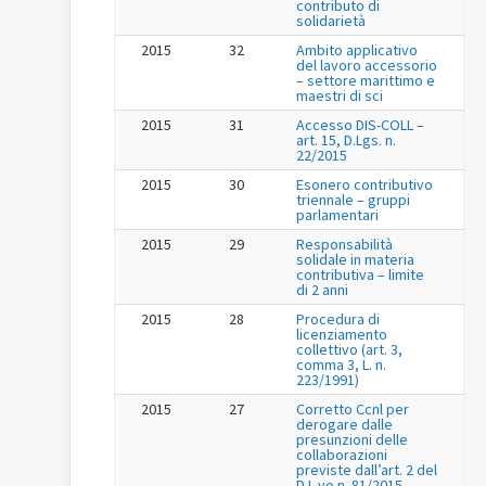
contributo di
solidarietà
2015
32
Ambito applicativo
del lavoro accessorio
– settore marittimo e
maestri di sci
2015
31
Accesso DIS-COLL –
art. 15, D.Lgs. n.
22/2015
2015
30
Esonero contributivo
triennale – gruppi
parlamentari
2015
29
Responsabilità
solidale in materia
contributiva – limite
di 2 anni
2015
28
Procedura di
licenziamento
collettivo (art. 3,
comma 3, L. n.
223/1991)
2015
27
Corretto Ccnl per
derogare dalle
presunzioni delle
collaborazioni
previste dall’art. 2 del
D.L.vo n. 81/2015