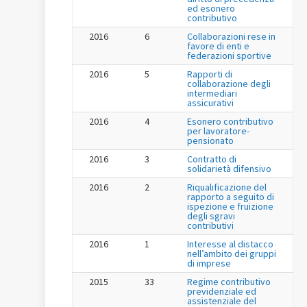
ed esonero
contributivo
2016
6
Collaborazioni rese in
favore di enti e
federazioni sportive
2016
5
Rapporti di
collaborazione degli
intermediari
assicurativi
2016
4
Esonero contributivo
per lavoratore-
pensionato
2016
3
Contratto di
solidarietà difensivo
2016
2
Riqualificazione del
rapporto a seguito di
ispezione e fruizione
degli sgravi
contributivi
2016
1
Interesse al distacco
nell’ambito dei gruppi
di imprese
2015
33
Regime contributivo
previdenziale ed
assistenziale del