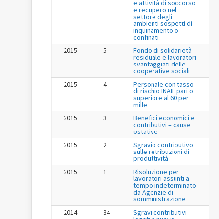
e attività di soccorso
e recupero nel
settore degli
ambienti sospetti di
inquinamento o
confinati
2015
5
Fondo di solidarietà
residuale e lavoratori
svantaggiati delle
cooperative sociali
2015
4
Personale con tasso
di rischio INAIL pari o
superiore al 60 per
mille
2015
3
Benefici economici e
contributivi – cause
ostative
2015
2
Sgravio contributivo
sulle retribuzioni di
produttività
2015
1
Risoluzione per
lavoratori assunti a
tempo indeterminato
da Agenzie di
somministrazione
2014
34
Sgravi contributivi
legati a nuove