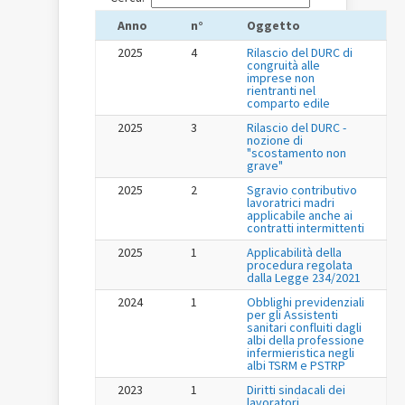
Anno
n°
Oggetto
2025
4
Rilascio del DURC di
congruità alle
imprese non
rientranti nel
comparto edile
2025
3
Rilascio del DURC -
nozione di
"scostamento non
grave"
2025
2
Sgravio contributivo
lavoratrici madri
applicabile anche ai
contratti intermittenti
2025
1
Applicabilità della
procedura regolata
dalla Legge 234/2021
2024
1
Obblighi previdenziali
per gli Assistenti
sanitari confluiti dagli
albi della professione
infermieristica negli
albi TSRM e PSTRP
2023
1
Diritti sindacali dei
lavoratori