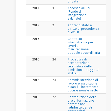
privata
2017
3
Accesso al F.I.S.
(Fondo di
integrazione
salariale)
2017
2
Apprendistato e
diritto di precedenza
di ex TD
2017
1
Contratto
intermittente per
lavori di
manutenzione
stradale straordinaria
2016
24
Procedura di
presentazione
telematica delle
dimissioni – soggetti
abilitati
2016
23
Somministrazione di
lavoro e assunzione
disabili – incremento
occupazionale netto
2016
22
Contribuzione delle
ore di formazione
esterna non
retribuite per gli
apprendisti