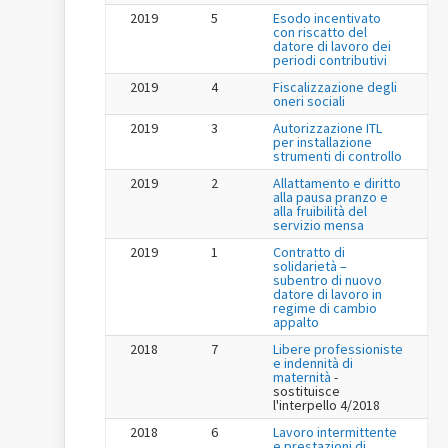
2019
5
Esodo incentivato
con riscatto del
datore di lavoro dei
periodi contributivi
2019
4
Fiscalizzazione degli
oneri sociali
2019
3
Autorizzazione ITL
per installazione
strumenti di controllo
2019
2
Allattamento e diritto
alla pausa pranzo e
alla fruibilità del
servizio mensa
2019
1
Contratto di
solidarietà –
subentro di nuovo
datore di lavoro in
regime di cambio
appalto
2018
7
Libere professioniste
e indennità di
maternità
-
sostituisce
l'interpello 4/2018
2018
6
Lavoro intermittente
e prestazioni di