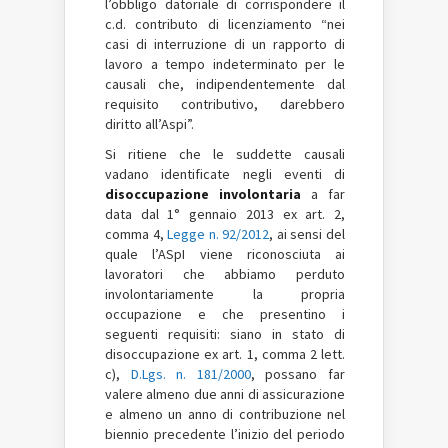
l’obbligo datoriale di corrispondere il
c.d. contributo di licenziamento “nei
casi di interruzione di un rapporto di
lavoro a tempo indeterminato per le
causali che, indipendentemente dal
requisito contributivo, darebbero
diritto all’Aspi”.
Si ritiene che le suddette causali
vadano identificate negli eventi di
disoccupazione involontaria
a far
data dal 1° gennaio 2013 ex art. 2,
comma 4,
Legge n. 92/2012
, ai sensi del
quale l’ASpI viene riconosciuta ai
lavoratori che abbiamo perduto
involontariamente la propria
occupazione e che presentino i
seguenti requisiti: siano in stato di
disoccupazione ex art. 1, comma 2 lett.
c),
D.Lgs. n. 181/2000
, possano far
valere almeno due anni di assicurazione
e almeno un anno di contribuzione nel
biennio precedente l’inizio del periodo