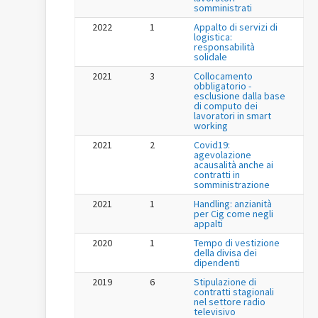
somministrati
2022
1
Appalto di servizi di
logistica:
responsabilità
solidale
2021
3
Collocamento
obbligatorio -
esclusione dalla base
di computo dei
lavoratori in smart
working
2021
2
Covid19:
agevolazione
acausalità anche ai
contratti in
somministrazione
2021
1
Handling: anzianità
per Cig come negli
appalti
2020
1
Tempo di vestizione
della divisa dei
dipendenti
2019
6
Stipulazione di
contratti stagionali
nel settore radio
televisivo