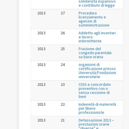
solidarietà espansivo
e contributo di legge
2013
27
Procedura
licenziamento e
agenzie di
somministrazione
2013
26
Addetto agli inventari
e lavoro
intermittente
2013
25
Fruizione del
congedo parentale
su base oraria
2013
24
organismi di
certificazione presso
Università/Fondazioni
universitarie
2013
23
CIGS e concordato
preventivo con o
senza cessione di
beni
2013
22
Indennità di maternità
per libere
professioniste
2013
21
Detassazione 2013 –
prestazioni orarie
“diverse” e