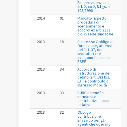
Enti previdenziali –
art. 2, co 2, D.Lgs. n.
103/1996
2014
01
Mancato rispetto
procedura di
licenziamento e
accordi ex art. 2113
c.c. in sede sindacale
2013
18
Sicurezza: Obbligo di
formazione, ai sensi
dell’art. 37, dei
lavoratori che
svolgono funzioni di
RSPP
2013
34
Accordo di
ristrutturazione del
debito (art. 182 bis,
L.F.) e contributo di
ingresso mobilità
2013
33
DURC e benefici
normativi e
contributivi – cause
ostative
2013
32
Obbligo
contribuzione
Enasarco per gli
agenti che operano