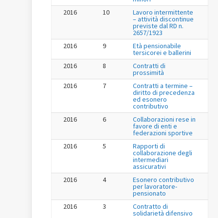
2016
10
Lavoro intermittente
– attività discontinue
previste dal RD n.
2657/1923
2016
9
Età pensionabile
tersicorei e ballerini
2016
8
Contratti di
prossimità
2016
7
Contratti a termine –
diritto di precedenza
ed esonero
contributivo
2016
6
Collaborazioni rese in
favore di enti e
federazioni sportive
2016
5
Rapporti di
collaborazione degli
intermediari
assicurativi
2016
4
Esonero contributivo
per lavoratore-
pensionato
2016
3
Contratto di
solidarietà difensivo