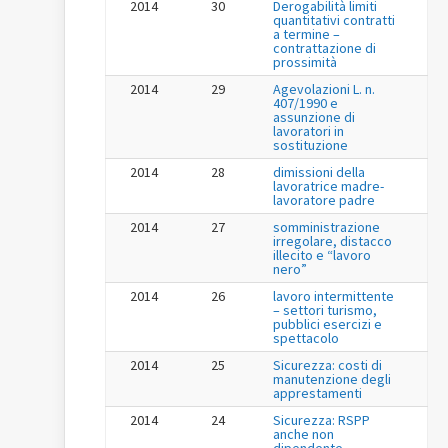
2014
30
Derogabilità limiti
quantitativi contratti
a termine –
contrattazione di
prossimità
2014
29
Agevolazioni L. n.
407/1990 e
assunzione di
lavoratori in
sostituzione
2014
28
dimissioni della
lavoratrice madre-
lavoratore padre
2014
27
somministrazione
irregolare, distacco
illecito e “lavoro
nero”
2014
26
lavoro intermittente
– settori turismo,
pubblici esercizi e
spettacolo
2014
25
Sicurezza: costi di
manutenzione degli
apprestamenti
2014
24
Sicurezza: RSPP
anche non