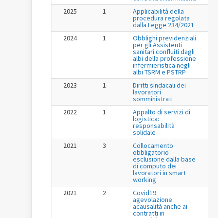
2025
1
Applicabilità della
procedura regolata
dalla Legge 234/2021
2024
1
Obblighi previdenziali
per gli Assistenti
sanitari confluiti dagli
albi della professione
infermieristica negli
albi TSRM e PSTRP
2023
1
Diritti sindacali dei
lavoratori
somministrati
2022
1
Appalto di servizi di
logistica:
responsabilità
solidale
2021
3
Collocamento
obbligatorio -
esclusione dalla base
di computo dei
lavoratori in smart
working
2021
2
Covid19:
agevolazione
acausalità anche ai
contratti in