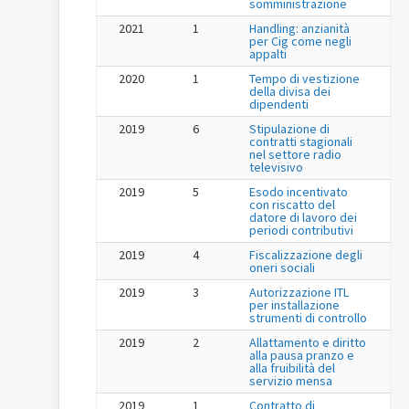
somministrazione
2021
1
Handling: anzianità
per Cig come negli
appalti
2020
1
Tempo di vestizione
della divisa dei
dipendenti
2019
6
Stipulazione di
contratti stagionali
nel settore radio
televisivo
2019
5
Esodo incentivato
con riscatto del
datore di lavoro dei
periodi contributivi
2019
4
Fiscalizzazione degli
oneri sociali
2019
3
Autorizzazione ITL
per installazione
strumenti di controllo
2019
2
Allattamento e diritto
alla pausa pranzo e
alla fruibilità del
servizio mensa
2019
1
Contratto di