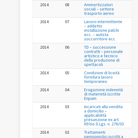
2014
08
Ammortizzatori
sociali – settore
trasporto aereo
2014
07
Lavoro intermittente
– addetto
installazione palchi
ecc. – autista
soccorritore ecc
2014
06
TD – successione
contratti – personale
artistico e tecnico
della produzione di
spettacoli
2014
05
Condizioni di liceità
fornitura lavoro
temporaneo
2014
04
Erogazione indennità
di maternità iscritte
Enpam
2014
03
Incaricati alla vendita
a domicilio –
applicabilità
presunzione ex art.
69 bis D.Lgs. n. 276/03
2014
02
Trattamenti
pensionistici iscritti a