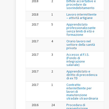
2018
2
Diffide accertative e
procedure da
sovrindebitamento
2018
1
Lavoro intermittente
– attività artigiane
2017
5
Apprendistato
professionalizzante
senza limiti di età e
formazione
2017
4
Orario lavoro nel
settore della sanità
privata
2017
3
Accesso al F.I.S.
(Fondo di
integrazione
salariale)
2017
2
Apprendistato e
diritto di precedenza
di ex TD
2017
1
Contratto
intermittente per
lavori di
manutenzione
stradale straordinaria
2016
24
Procedura di
presentazione