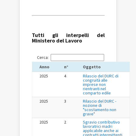
Tutti gli interpelli del
Ministero del Lavoro
Cerca:
Anno
n°
Oggetto
2025
4
Rilascio del DURC di
congruità alle
imprese non
rientranti nel
comparto edile
2025
3
Rilascio del DURC -
nozione di
"scostamento non
grave"
2025
2
Sgravio contributivo
lavoratrici madri
applicabile anche ai
contratti intermittenti