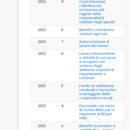
2015
9
Contrattazione
collettiva ed
esclusione dal
regime della
responsabilità
solidale negli appalti
2015
8
Benefici contributivi
settore agricolo
2015
7
Autorizzazione al
lavoro dei minori
2015
6
Lavoro intermittente
e attività di soccorso
e recupero nel
settore degli
ambienti sospetti di
inquinamento o
confinati
2015
5
Fondo di solidarietà
residuale e lavoratori
svantaggiati delle
cooperative sociali
2015
4
Personale con tasso
di rischio INAIL pari o
superiore al 60 per
mille
2015
3
Benefici economici e
contributivi – cause