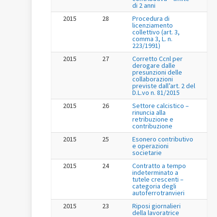
di 2 anni
2015
28
Procedura di
licenziamento
collettivo (art. 3,
comma 3, L. n.
223/1991)
2015
27
Corretto Ccnl per
derogare dalle
presunzioni delle
collaborazioni
previste dall’art. 2 del
D.L.vo n. 81/2015
2015
26
Settore calcistico –
rinuncia alla
retribuzione e
contribuzione
2015
25
Esonero contributivo
e operazioni
societarie
2015
24
Contratto a tempo
indeterminato a
tutele crescenti –
categoria degli
autoferrotranvieri
2015
23
Riposi giornalieri
della lavoratrice