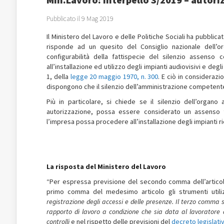
Pubblicato il 9 Mag 2019
Il Ministero del Lavoro e delle Politiche Sociali ha pubblicat
risponde ad un quesito del Consiglio nazionale dell’or
configurabilità della fattispecie del silenzio assenso c
all’installazione ed utilizzo degli impianti audiovisivi e degli
1, della
legge 20 maggio 1970, n. 300
. E ciò in considerazi
dispongono che il silenzio dell’amministrazione competen
Più in particolare, si chiede se il silenzio dell’organo a
autorizzazione, possa essere considerato un assenso ta
l’impresa possa procedere all’installazione degli impianti ri
La risposta del Ministero del Lavoro
“Per espressa previsione del secondo comma dell’articol
primo comma del medesimo articolo gli strumenti utili
registrazione degli accessi e delle presenze. Il terzo comma stab
rapporto di lavoro a condizione che sia data al lavoratore 
controlli
e nel rispetto delle previsioni del
decreto legislativ