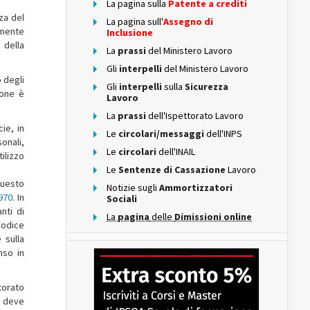
La pagina sulla
Patente a crediti
za del
La pagina sull'
Assegno di
amente
Inclusione
 della
La
prassi
del Ministero Lavoro
Gli
interpelli
del Ministero Lavoro
o degli
Gli
interpelli
sulla
Sicurezza
ione è
Lavoro
La
prassi
dell'Ispettorato Lavoro
ie, in
Le
circolari/messaggi
dell'INPS
onali,
Le
circolari
dell'INAIL
ilizzo
Le
Sentenze di Cassazione
Lavoro
 questo
Notizie sugli
Ammortizzatori
970
. In
Sociali
nti di
La
pagina
delle
Dimissioni online
Codice
 sulla
nso in
ttorato
e deve