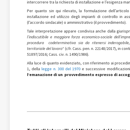
intercorrere tra la richiesta di installazione e l’esigenza ma
Per quanto sin qui rilevato, la formulazione dell’artico
installazione ed utilizzo degli impianti di controllo in 
(l’accordo sindacale) o amministrativo (il provvedimento).
Tale interpretazione appare condivisa anche dalla giurisp
l’indiscutibile e maggiore forza economico-sociale dell’impr
procedura codeterminativa sia da ritenersi inderogabile, 
territoriale del lavoro
“ (cfr. Cass. pen. n. 22148/2017), in con
51897/2016; Cass. civ. n. 1490/1986).
Alla luce di quanto evidenziato, con riferimento ai procedim
1, della
legge n. 300 del 1970
e successive modificazion
l’emanazione di un provvedimento espresso di accogli