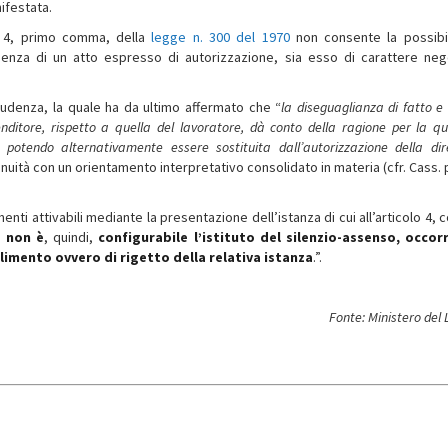
nifestata.
lo 4, primo comma, della
legge n. 300 del 1970
non consente la possibil
assenza di un atto espresso di autorizzazione, sia esso di carattere neg
rudenza, la quale ha da ultimo affermato che “
la diseguaglianza di fatto e
enditore, rispetto a quella del lavoratore, dà conto della ragione per la qu
potendo alternativamente essere sostituita dall’autorizzazione della dir
tinuità con un orientamento interpretativo consolidato in materia (cfr. Cass. 
enti attivabili mediante la presentazione dell’istanza di cui all’articolo 4,
i
non è
, quindi,
configurabile l’istituto del silenzio-assenso, occo
mento ovvero di rigetto della relativa istanza
.”.
Fonte: Ministero del