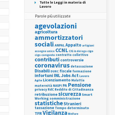
Tutte le Leggi in materia di
Lavoro
Parole più utilizzate
agevolazioni
agricoltura
ammortizzatori
sociali
Appalto
ANPAL
artigiani
CCNL
assegno unico
cigo
CIG in deroga
contratto collettivo
cigs
congedo
contributi
controversie
coronavirus
detassazione
Disabili
fiscale
formazione
DURC
INL
Jobs Act
infortuni
Lavoro
Licenziamento
Agile
Malattia
Pensione
PA
maternità
NASPI
privacy
RdC
Reddito di Cittadinanza
sicurezza
retribuzione
Smart
Working
somministrazione
statistiche
Stranieri
tassazione
Tempo determinato
Vigilanza
TFR
Welfare