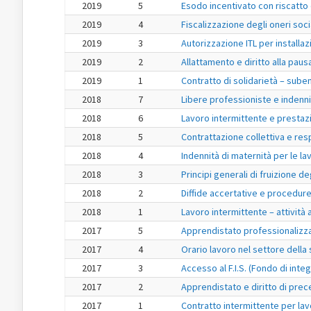
2019
5
Esodo incentivato con riscatto d
2019
4
Fiscalizzazione degli oneri soci
2019
3
Autorizzazione ITL per installaz
2019
2
Allattamento e diritto alla paus
2019
1
Contratto di solidarietà – sube
2018
7
Libere professioniste e indenni
2018
6
Lavoro intermittente e prestazi
2018
5
Contrattazione collettiva e resp
2018
4
Indennità di maternità per le la
2018
3
Principi generali di fruizione deg
2018
2
Diffide accertative e procedur
2018
1
Lavoro intermittente – attività 
2017
5
Apprendistato professionalizza
2017
4
Orario lavoro nel settore della 
2017
3
Accesso al F.I.S. (Fondo di integ
2017
2
Apprendistato e diritto di prec
2017
1
Contratto intermittente per lav