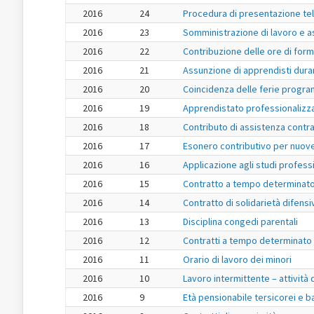
2016
24
Procedura di presentazione tele
2016
23
Somministrazione di lavoro e a
2016
22
Contribuzione delle ore di form
2016
21
Assunzione di apprendisti duran
2016
20
Coincidenza delle ferie progra
2016
19
Apprendistato professionalizza
2016
18
Contributo di assistenza contra
2016
17
Esonero contributivo per nuov
2016
16
Applicazione agli studi professi
2016
15
Contratto a tempo determinato 
2016
14
Contratto di solidarietà difensi
2016
13
Disciplina congedi parentali
2016
12
Contratti a tempo determinato p
2016
11
Orario di lavoro dei minori
2016
10
Lavoro intermittente – attività
2016
9
Età pensionabile tersicorei e ba