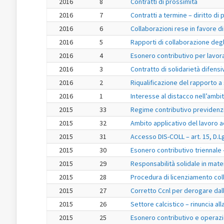
2016
8
Contratti di prossimità
2016
7
Contratti a termine – diritto d
2016
6
Collaborazioni rese in favore di
2016
5
Rapporti di collaborazione degli
2016
4
Esonero contributivo per lavo
2016
3
Contratto di solidarietà difensi
2016
2
Riqualificazione del rapporto a 
2016
1
Interesse al distacco nell’ambi
2015
33
Regime contributivo previdenzia
2015
32
Ambito applicativo del lavoro a
2015
31
Accesso DIS-COLL – art. 15, D.L
2015
30
Esonero contributivo triennale 
2015
29
Responsabilità solidale in materi
2015
28
Procedura di licenziamento colle
2015
27
Corretto Ccnl per derogare dalle
2015
26
Settore calcistico – rinuncia al
2015
25
Esonero contributivo e operazi