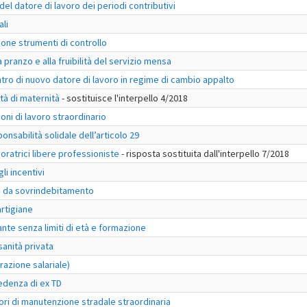
el datore di lavoro dei periodi contributivi
ali
ione strumenti di controllo
a pranzo e alla fruibilità del servizio mensa
ntro di nuovo datore di lavoro in regime di cambio appalto
tà di maternità
- sostituisce l'interpello 4/2018
oni di lavoro straordinario
onsabilità solidale dell’articolo 29
voratrici libere professioniste
- risposta sostituita dall'interpello 7/2018
li incentivi
e da sovrindebitamento
artigiane
nte senza limiti di età e formazione
sanità privata
razione salariale)
edenza di ex TD
ori di manutenzione stradale straordinaria