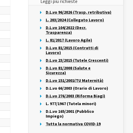
Leggi più richieste
D.L.vo 96/2026 (Trasp. retributiva)
L. 203/2024 (Collegato Lavoro)
D.L.vo 104/2022 (Decr.
Trasparenza)
L. 81/2017 (Lavoro Agile)
D.L.vo 81/2015 (Contratti di
Lavoro)
D.L.vo 23/2015 (Tutele Crescenti)
D.L.vo 81/2008 (Salute e
Sicurezza)
D.L.vo 151/2001(TU Maternità)
D.L.vo 66/2003 (Orario di Lavoro)
D.L.vo 276/2003 (Riforma Biagi)
L. 977/1967 (Tutela minori)
D.L.vo 165/2001 (Pubblico
Impiego)
Tutta la normativa COVID-19