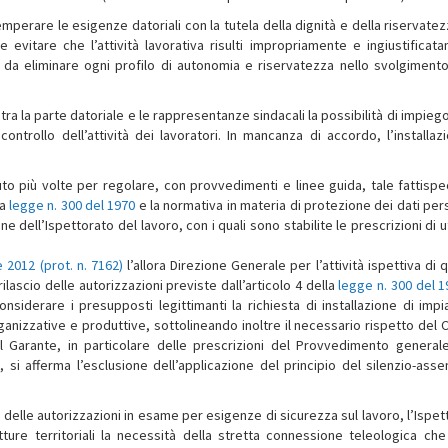
mperare le esigenze datoriali con la tutela della dignità e della riservatez
le evitare che l’attività lavorativa risulti impropriamente e ingiustificat
e da eliminare ogni profilo di autonomia e riservatezza nello svolgimento
tra la parte datoriale e le rappresentanze sindacali la possibilità di impieg
ontrollo dell’attività dei lavoratori. In mancanza di accordo, l’installaz
uto più volte per regolare, con provvedimenti e linee guida, tale fattispec
la
legge n. 300 del 1970
e la normativa in materia di protezione dei dati pers
dell’Ispettorato del lavoro, con i quali sono stabilite le prescrizioni di ut
e 2012 (prot. n. 7162)
l’allora Direzione Generale per l’attività ispettiva di
rilascio delle autorizzazioni previste dall’articolo 4 della
legge n. 300 del 1
nsiderare i presupposti legittimanti la richiesta di installazione di impia
ganizzative e produttive, sottolineando inoltre il necessario rispetto del 
 Garante, in particolare delle prescrizioni del Provvedimento generale
o, si afferma l’esclusione dell’applicazione del principio del silenzio-asse
io delle autorizzazioni in esame per esigenze di sicurezza sul lavoro, l’Ispe
utture territoriali la necessità della stretta connessione teleologica ch