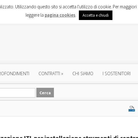
lizzato. Utilizzando questo sito si accetta l'utilizzo di cookie. Per maggiori 
leggere la
pagina cookies
.
Accetta e chiudi
ROFONDIMENTI
CONTRATTI
»
CHI SIAMO
I SOSTENITORI
zzazione ITL per installazione strumenti di contro