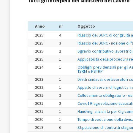
Tutti gli interpelli del Ministero del Lavoro
Anno
n°
Oggetto
2025
4
Rilascio del DURC di congruità 
2025
3
Rilascio del DURC - nozione di
2025
2
Sgravio contributivo lavoratrici
2025
1
Applicabilità della procedura r
2024
1
Obblighi previdenziali per gli As
TSRM e PSTRP
2023
1
Diritti sindacali dei lavoratori 
2022
1
Appalto di servizi di logistica: 
2021
3
Collocamento obbligatorio - es
2021
2
Covid19: agevolazione acausalit
2021
1
Handling: anzianità per Cig com
2020
1
Tempo di vestizione della divis
2019
6
Stipulazione di contratti stagio