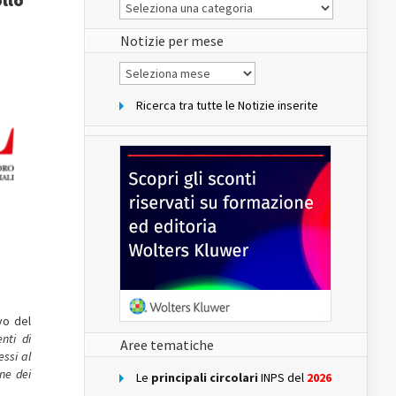
Le
Notizie
del
sito
Notizie per mese
Notizie
per
mese
Ricerca tra tutte le Notizie inserite
vo del
enti di
Aree tematiche
essi al
ne dei
Le
principali circolari
INPS del
2026