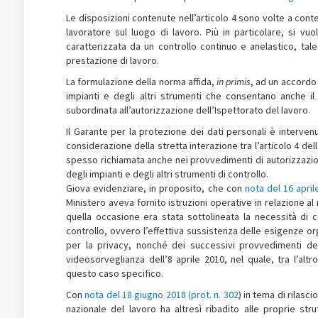
Le disposizioni contenute nell’articolo 4 sono volte a conte
lavoratore sul luogo di lavoro. Più in particolare, si vuo
caratterizzata da un controllo continuo e anelastico, tal
prestazione di lavoro.
La formulazione della norma affida,
in primis
, ad un accordo 
impianti e degli altri strumenti che consentano anche il c
subordinata all’autorizzazione dell’Ispettorato del lavoro.
Il Garante per la protezione dei dati personali è interven
considerazione della stretta interazione tra l’articolo 4 del
spesso richiamata anche nei provvedimenti di autorizzazione 
degli impianti e degli altri strumenti di controllo.
Giova evidenziare, in proposito, che con
nota del 16 april
Ministero aveva fornito istruzioni operative in relazione al 
quella occasione era stata sottolineata la necessità di co
controllo, ovvero l’effettiva sussistenza delle esigenze or
per la privacy, nonché dei successivi provvedimenti del
videosorveglianza dell’8 aprile 2010, nel quale, tra l’altr
questo caso specifico.
Con
nota del 18 giugno 2018 (prot. n. 302
) in tema di rilasc
nazionale del lavoro ha altresì ribadito alle proprie str