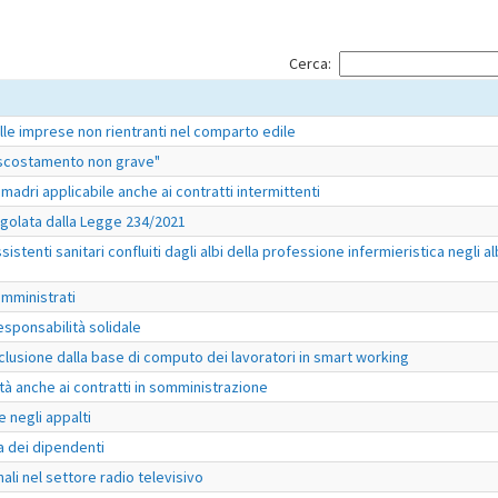
Cerca:
alle imprese non rientranti nel comparto edile
 "scostamento non grave"
 madri applicabile anche ai contratti intermittenti
egolata dalla Legge 234/2021
sistenti sanitari confluiti dagli albi della professione infermieristica negli al
somministrati
responsabilità solidale
clusione dalla base di computo dei lavoratori in smart working
à anche ai contratti in somministrazione
e negli appalti
a dei dipendenti
nali nel settore radio televisivo