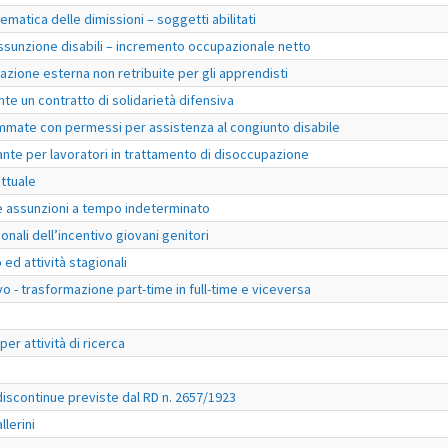
matica delle dimissioni – soggetti abilitati
ssunzione disabili – incremento occupazionale netto
azione esterna non retribuite per gli apprendisti
te un contratto di solidarietà difensiva
mmate con permessi per assistenza al congiunto disabile
nte per lavoratori in trattamento di disoccupazione
ttuale
e assunzioni a tempo indeterminato
onali dell’incentivo giovani genitori
ed attività stagionali
vo - trasformazione part-time in full-time e viceversa
er attività di ricerca
 discontinue previste dal RD n. 2657/1923
llerini