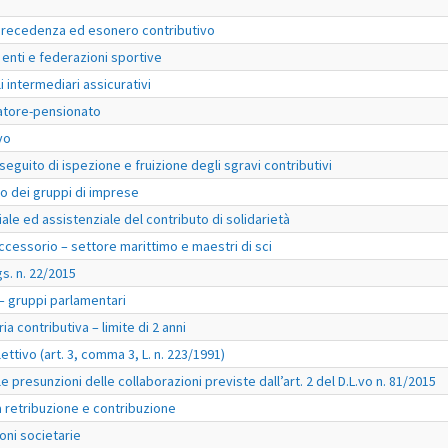
i precedenza ed esonero contributivo
 enti e federazioni sportive
 intermediari assicurativi
ratore-pensionato
vo
seguito di ispezione e fruizione degli sgravi contributivi
to dei gruppi di imprese
le ed assistenziale del contributo di solidarietà
ccessorio – settore marittimo e maestri di sci
gs. n. 22/2015
– gruppi parlamentari
a contributiva – limite di 2 anni
ttivo (art. 3, comma 3, L. n. 223/1991)
 presunzioni delle collaborazioni previste dall’art. 2 del D.L.vo n. 81/2015
la retribuzione e contribuzione
oni societarie