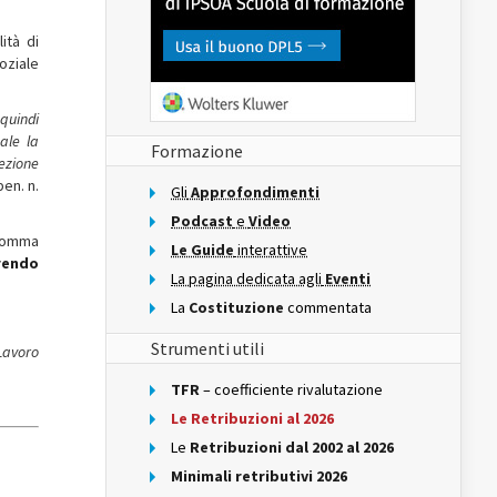
ità di
oziale
 quindi
ale la
Formazione
ezione
pen. n.
Gli
Approfondimenti
Podcast
e
Video
 comma
Le Guide
interattive
rrendo
La pagina dedicata agli
Eventi
La
Costituzione
commentata
Strumenti utili
 Lavoro
TFR
– coefficiente rivalutazione
Le Retribuzioni al 2026
Le
Retribuzioni dal 2002 al 2026
Minimali retributivi 2026