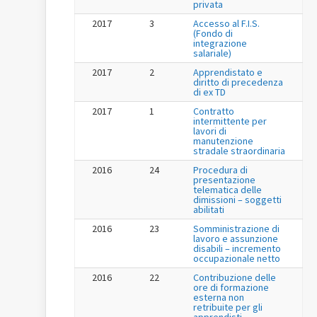
privata
2017
3
Accesso al F.I.S.
(Fondo di
integrazione
salariale)
2017
2
Apprendistato e
diritto di precedenza
di ex TD
2017
1
Contratto
intermittente per
lavori di
manutenzione
stradale straordinaria
2016
24
Procedura di
presentazione
telematica delle
dimissioni – soggetti
abilitati
2016
23
Somministrazione di
lavoro e assunzione
disabili – incremento
occupazionale netto
2016
22
Contribuzione delle
ore di formazione
esterna non
retribuite per gli
apprendisti