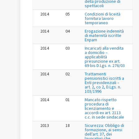
della produzione di
spettacoli
2014
05
Condizioni di liceità
fornitura lavoro
temporaneo
2014
04
Erogazione indennità
di maternità iscritte
Enpam
2014
03
Incaricati alla vendita
a domicilio –
applicabilità
presunzione ex art.
69 bis D.Lgs. n. 276/03
2014
02
Trattamenti
pensionistici iscritti a
Enti previdenziali –
art. 2, co 2, D.Lgs. n.
103/1996
2014
01
Mancato rispetto
procedura di
licenziamento e
accordi ex art. 2113
c.c. in sede sindacale
2013
18
Sicurezza: Obbligo di
formazione, ai sensi
dell’art. 37, dei
lavoratori che