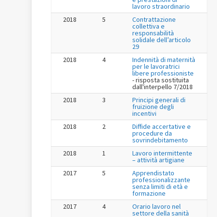
lavoro straordinario
2018
5
Contrattazione
collettiva e
responsabilità
solidale dell’articolo
29
2018
4
Indennità di maternità
per le lavoratrici
libere professioniste
- risposta sostituita
dall'interpello 7/2018
2018
3
Principi generali di
fruizione degli
incentivi
2018
2
Diffide accertative e
procedure da
sovrindebitamento
2018
1
Lavoro intermittente
– attività artigiane
2017
5
Apprendistato
professionalizzante
senza limiti di età e
formazione
2017
4
Orario lavoro nel
settore della sanità