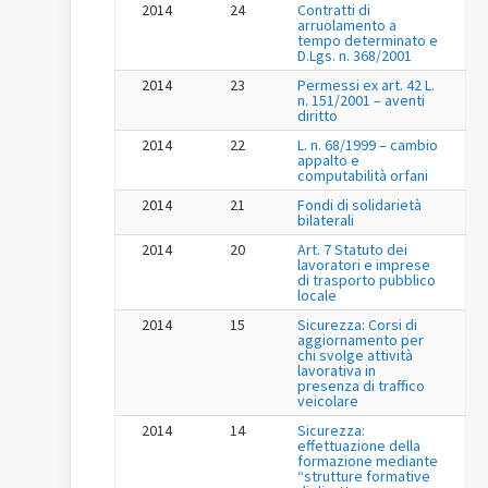
2014
24
Contratti di
arruolamento a
tempo determinato e
D.Lgs. n. 368/2001
2014
23
Permessi ex art. 42 L.
n. 151/2001 – aventi
diritto
2014
22
L. n. 68/1999 – cambio
appalto e
computabilità orfani
2014
21
Fondi di solidarietà
bilaterali
2014
20
Art. 7 Statuto dei
lavoratori e imprese
di trasporto pubblico
locale
2014
15
Sicurezza: Corsi di
aggiornamento per
chi svolge attività
lavorativa in
presenza di traffico
veicolare
2014
14
Sicurezza:
effettuazione della
formazione mediante
“strutture formative