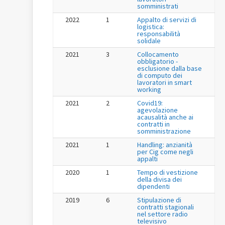
somministrati
2022
1
Appalto di servizi di
logistica:
responsabilità
solidale
2021
3
Collocamento
obbligatorio -
esclusione dalla base
di computo dei
lavoratori in smart
working
2021
2
Covid19:
agevolazione
acausalità anche ai
contratti in
somministrazione
2021
1
Handling: anzianità
per Cig come negli
appalti
2020
1
Tempo di vestizione
della divisa dei
dipendenti
2019
6
Stipulazione di
contratti stagionali
nel settore radio
televisivo