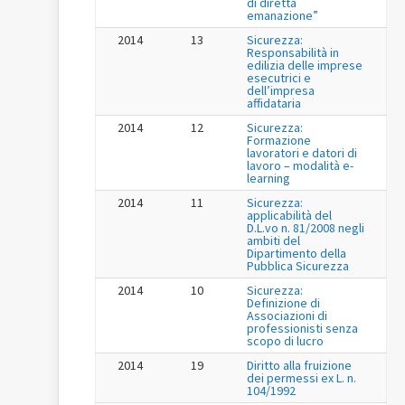
di diretta
emanazione”
2014
13
Sicurezza:
Responsabilità in
edilizia delle imprese
esecutrici e
dell’impresa
affidataria
2014
12
Sicurezza:
Formazione
lavoratori e datori di
lavoro – modalità e-
learning
2014
11
Sicurezza:
applicabilità del
D.L.vo n. 81/2008 negli
ambiti del
Dipartimento della
Pubblica Sicurezza
2014
10
Sicurezza:
Definizione di
Associazioni di
professionisti senza
scopo di lucro
2014
19
Diritto alla fruizione
dei permessi ex L. n.
104/1992