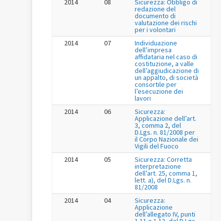
2014
08
Sicurezza: Obbligo di
redazione del
documento di
valutazione dei rischi
per i volontari
2014
07
Individuazione
dell’impresa
affidataria nel caso di
costituzione, a valle
dell’aggiudicazione di
un appalto, di società
consortile per
l’esecuzione dei
lavori
2014
06
Sicurezza:
Applicazione dell’art.
3, comma 2, del
D.Lgs. n. 81/2008 per
il Corpo Nazionale dei
Vigili del Fuoco
2014
05
Sicurezza: Corretta
interpretazione
dell’art. 25, comma 1,
lett. a), del D.Lgs. n.
81/2008
2014
04
Sicurezza:
Applicazione
dell’allegato IV, punti
1.11 e 1.12, del D.Lgs.