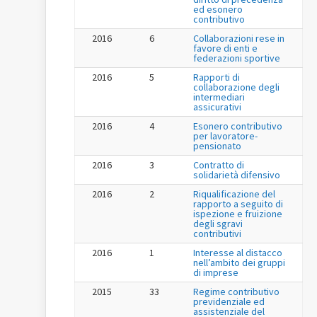
ed esonero
contributivo
2016
6
Collaborazioni rese in
favore di enti e
federazioni sportive
2016
5
Rapporti di
collaborazione degli
intermediari
assicurativi
2016
4
Esonero contributivo
per lavoratore-
pensionato
2016
3
Contratto di
solidarietà difensivo
2016
2
Riqualificazione del
rapporto a seguito di
ispezione e fruizione
degli sgravi
contributivi
2016
1
Interesse al distacco
nell’ambito dei gruppi
di imprese
2015
33
Regime contributivo
previdenziale ed
assistenziale del