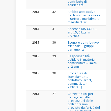
contributo di
solidarietà
2015
32
Ambito applicativo
del lavoro accessorio
– settore marittimo e
maestri di sci
2015
31
Accesso DIS-COLL –
art. 15, D.Lgs. n.
22/2015
2015
30
Esonero contributivo
triennale – gruppi
parlamentari
2015
29
Responsabilità
solidale in materia
contributiva – limite
di 2 anni
2015
28
Procedura di
licenziamento
collettivo (art. 3,
comma 3, L. n.
223/1991)
2015
27
Corretto Ccnl per
derogare dalle
presunzioni delle
collaborazioni
previste dall’art. 2 del
D.L.vo n. 81/2015