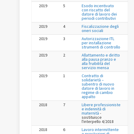
2019
5
Esodo incentivato
con riscatto del
datore di lavoro dei
periodi contributivi
2019
4
Fiscalizzazione degli
oneri sociali
2019
3
Autorizzazione ITL
per installazione
strumenti di controllo
2019
2
Allattamento e diritto
alla pausa pranzo e
alla fruibilità del
servizio mensa
2019
1
Contratto di
solidarietà –
subentro di nuovo
datore di lavoro in
regime di cambio
appalto
2018
7
Libere professioniste
e indennità di
maternità
-
sostituisce
l'interpello 4/2018
2018
6
Lavoro intermittente
e prestazioni di