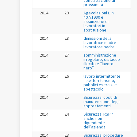
contrattazione di
prossimità
2014
29
Agevolazioni L. n.
407/1990 e
assunzione di
lavoratori in
sostituzione
2014
28
dimissioni della
lavoratrice madre-
lavoratore padre
2014
27
somministrazione
irregolare, distacco
illecito e “lavoro
nero”
2014
26
lavoro intermittente
– settori turismo,
pubblici esercizi e
spettacolo
2014
25
Sicurezza: costi di
manutenzione degli
apprestamenti
2014
24
Sicurezza: RSPP
anche non
dipendente
dell’azienda
2014
23
Sicurezza: procedure