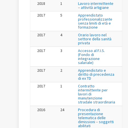
2018
1
Lavoro intermittente
– attività artigiane
2017
5
Apprendistato
professionalizzante
senza limiti di età e
formazione
2017
4
Orario lavoro nel
settore della sanità
privata
2017
3
Accesso al F.I.S.
(Fondo di
integrazione
salariale)
2017
2
Apprendistato e
diritto di precedenza
di ex TD
2017
1
Contratto
intermittente per
lavori di
manutenzione
stradale straordinaria
2016
24
Procedura di
presentazione
telematica delle
dimissioni – soggetti
abilitati