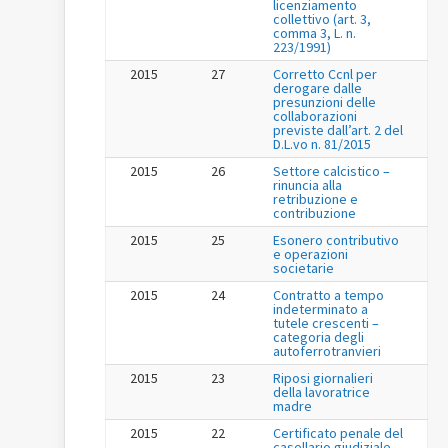
licenziamento
collettivo (art. 3,
comma 3, L. n.
223/1991)
2015
27
Corretto Ccnl per
derogare dalle
presunzioni delle
collaborazioni
previste dall’art. 2 del
D.L.vo n. 81/2015
2015
26
Settore calcistico –
rinuncia alla
retribuzione e
contribuzione
2015
25
Esonero contributivo
e operazioni
societarie
2015
24
Contratto a tempo
indeterminato a
tutele crescenti –
categoria degli
autoferrotranvieri
2015
23
Riposi giornalieri
della lavoratrice
madre
2015
22
Certificato penale del
casellario giudiziale