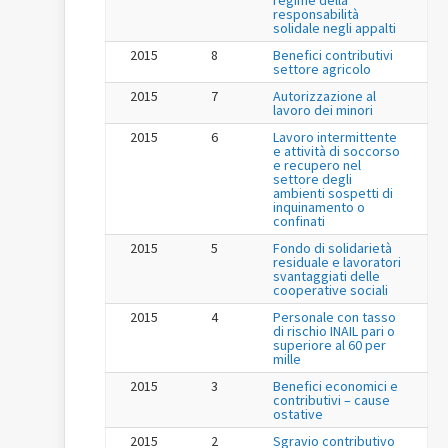
responsabilità
solidale negli appalti
2015
8
Benefici contributivi
settore agricolo
2015
7
Autorizzazione al
lavoro dei minori
2015
6
Lavoro intermittente
e attività di soccorso
e recupero nel
settore degli
ambienti sospetti di
inquinamento o
confinati
2015
5
Fondo di solidarietà
residuale e lavoratori
svantaggiati delle
cooperative sociali
2015
4
Personale con tasso
di rischio INAIL pari o
superiore al 60 per
mille
2015
3
Benefici economici e
contributivi – cause
ostative
2015
2
Sgravio contributivo