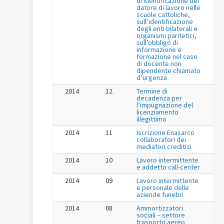
di identificazione del
datore di lavoro nelle
scuole cattoliche,
sull’identificazione
degli enti bilaterali e
organismi paritetici,
sull’obbligo di
informazione e
formazione nel caso
di docente non
dipendente chiamato
d’urgenza
2014
12
Termine di
decadenza per
l’impugnazione del
licenziamento
illegittimo
2014
11
Iscrizione Enasarco
collaboratori dei
mediatori creditizi
2014
10
Lavoro intermittente
e addetto call-center
2014
09
Lavoro intermittente
e personale delle
aziende funebri
2014
08
Ammortizzatori
sociali – settore
trasporto aereo