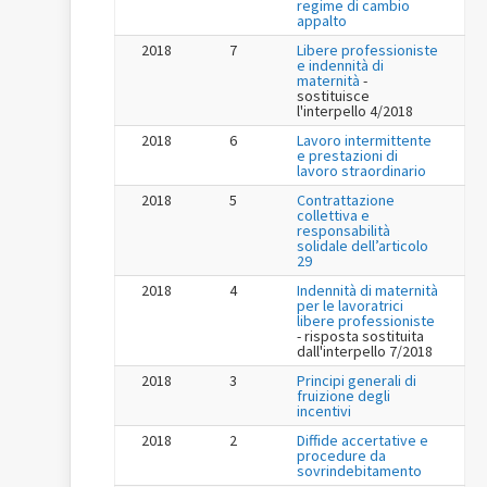
regime di cambio
appalto
2018
7
Libere professioniste
e indennità di
maternità
-
sostituisce
l'interpello 4/2018
2018
6
Lavoro intermittente
e prestazioni di
lavoro straordinario
2018
5
Contrattazione
collettiva e
responsabilità
solidale dell’articolo
29
2018
4
Indennità di maternità
per le lavoratrici
libere professioniste
- risposta sostituita
dall'interpello 7/2018
2018
3
Principi generali di
fruizione degli
incentivi
2018
2
Diffide accertative e
procedure da
sovrindebitamento