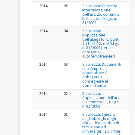
2014
05
Sicurezza: Corretta
interpretazione
dell’art. 25, comma 1,
lett. a), del D.Lgs. n.
81/2008
2014
04
Sicurezza:
Applicazione
dell’allegato IV, punti
1.11 e 1.12, del D.Lgs.
n. 81/2008 per la
categoria
autoferrotranvieri
2014
03
Sicurezza: Documenti
che l’impresa
appaltatrice è
obbligata a
consegnare al
Committente
2014
02
Sicurezza:
Applicazione dell’art.
90, comma 11, D.Lgs.
n. 81/2008
2014
01
Sicurezza: Quesiti
sugli obblighi degli
allievi degli istituti di
istruzione ed
universitari, sui criteri