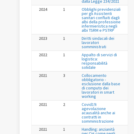
dalla Legge 234/2021
2024
1
Obblighi previdenziali
per gli Assistenti
sanitari confluiti dagli
albi della professione
infermieristica negli
albi TSRM e PSTRP
2023
1
Diritti sindacali dei
lavoratori
somministrati
2022
1
Appalto di servizi di
logistica:
responsabilità
solidale
2021
3
Collocamento
obbligatorio -
esclusione dalla base
di computo dei
lavoratori in smart
working
2021
2
Covid19:
agevolazione
acausalità anche ai
contratti in
somministrazione
2021
1
Handling: anzianità
per Cig come negli