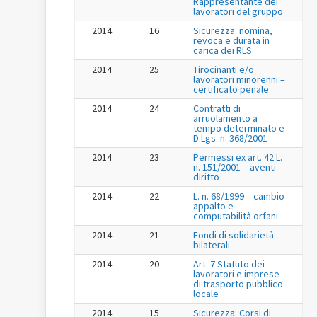
Rappresentante dei
lavoratori del gruppo
2014
16
Sicurezza: nomina,
revoca e durata in
carica dei RLS
2014
25
Tirocinanti e/o
lavoratori minorenni –
certificato penale
2014
24
Contratti di
arruolamento a
tempo determinato e
D.Lgs. n. 368/2001
2014
23
Permessi ex art. 42 L.
n. 151/2001 – aventi
diritto
2014
22
L. n. 68/1999 – cambio
appalto e
computabilità orfani
2014
21
Fondi di solidarietà
bilaterali
2014
20
Art. 7 Statuto dei
lavoratori e imprese
di trasporto pubblico
locale
2014
15
Sicurezza: Corsi di