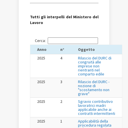
Tutti gli interpelli del Ministero del
Lavoro
Cerca:
Anno
n°
Oggetto
2025
4
Rilascio del DURC di
congruità alle
imprese non
rientranti nel
comparto edile
2025
3
Rilascio del DURC -
nozione di
"scostamento non
grave"
2025
2
Sgravio contributivo
lavoratrici madri
applicabile anche ai
contratti intermittenti
2025
1
Applicabilità della
procedura regolata