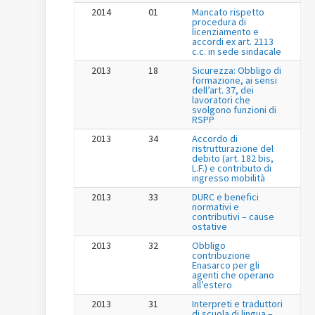
2014
01
Mancato rispetto
procedura di
licenziamento e
accordi ex art. 2113
c.c. in sede sindacale
2013
18
Sicurezza: Obbligo di
formazione, ai sensi
dell’art. 37, dei
lavoratori che
svolgono funzioni di
RSPP
2013
34
Accordo di
ristrutturazione del
debito (art. 182 bis,
L.F.) e contributo di
ingresso mobilità
2013
33
DURC e benefici
normativi e
contributivi – cause
ostative
2013
32
Obbligo
contribuzione
Enasarco per gli
agenti che operano
all’estero
2013
31
Interpreti e traduttori
di scuola di lingua –