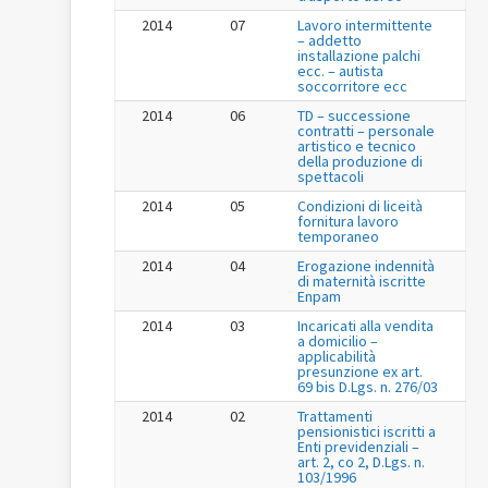
2014
07
Lavoro intermittente
– addetto
installazione palchi
ecc. – autista
soccorritore ecc
2014
06
TD – successione
contratti – personale
artistico e tecnico
della produzione di
spettacoli
2014
05
Condizioni di liceità
fornitura lavoro
temporaneo
2014
04
Erogazione indennità
di maternità iscritte
Enpam
2014
03
Incaricati alla vendita
a domicilio –
applicabilità
presunzione ex art.
69 bis D.Lgs. n. 276/03
2014
02
Trattamenti
pensionistici iscritti a
Enti previdenziali –
art. 2, co 2, D.Lgs. n.
103/1996