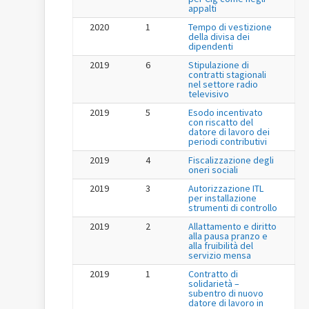
appalti
2020
1
Tempo di vestizione
della divisa dei
dipendenti
2019
6
Stipulazione di
contratti stagionali
nel settore radio
televisivo
2019
5
Esodo incentivato
con riscatto del
datore di lavoro dei
periodi contributivi
2019
4
Fiscalizzazione degli
oneri sociali
2019
3
Autorizzazione ITL
per installazione
strumenti di controllo
2019
2
Allattamento e diritto
alla pausa pranzo e
alla fruibilità del
servizio mensa
2019
1
Contratto di
solidarietà –
subentro di nuovo
datore di lavoro in