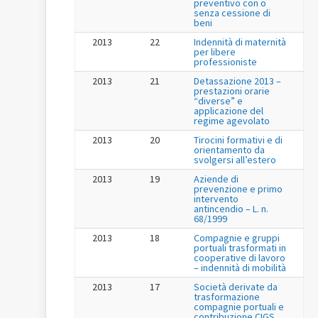
preventivo con o
senza cessione di
beni
2013
22
Indennità di maternità
per libere
professioniste
2013
21
Detassazione 2013 –
prestazioni orarie
“diverse” e
applicazione del
regime agevolato
2013
20
Tirocini formativi e di
orientamento da
svolgersi all’estero
2013
19
Aziende di
prevenzione e primo
intervento
antincendio – L. n.
68/1999
2013
18
Compagnie e gruppi
portuali trasformati in
cooperative di lavoro
– indennità di mobilità
2013
17
Società derivate da
trasformazione
compagnie portuali e
contribuzione CIGS