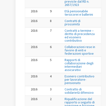
previste dal RD n.
2657/1923
2016
9
Età pensionabile
tersicorei e ballerini
2016
8
Contratti di
prossimità
2016
7
Contratti a termine –
diritto di precedenza
ed esonero
contributivo
2016
6
Collaborazioni rese in
favore di enti e
federazioni sportive
2016
5
Rapporti di
collaborazione degli
intermediari
assicurativi
2016
4
Esonero contributivo
per lavoratore-
pensionato
2016
3
Contratto di
solidarietà difensivo
2016
2
Riqualificazione del
rapporto a seguito di
ispezione e fruizione