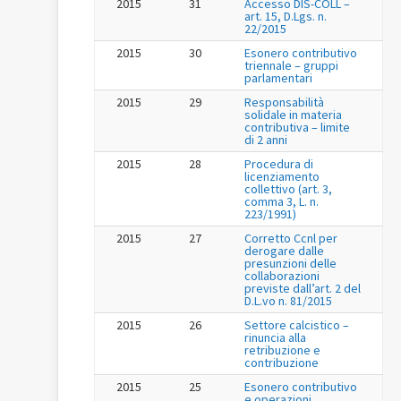
2015
31
Accesso DIS-COLL –
art. 15, D.Lgs. n.
22/2015
2015
30
Esonero contributivo
triennale – gruppi
parlamentari
2015
29
Responsabilità
solidale in materia
contributiva – limite
di 2 anni
2015
28
Procedura di
licenziamento
collettivo (art. 3,
comma 3, L. n.
223/1991)
2015
27
Corretto Ccnl per
derogare dalle
presunzioni delle
collaborazioni
previste dall’art. 2 del
D.L.vo n. 81/2015
2015
26
Settore calcistico –
rinuncia alla
retribuzione e
contribuzione
2015
25
Esonero contributivo
e operazioni