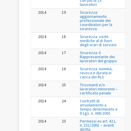
con più di 15
lavoratori
2014
19
Sicurezza:
aggiornamento
professionale dei
coordinatori per la
sicurezza
2014
18
Sicurezza: visite
mediche al di fuori
degli orari di servizio
2014
17
Sicurezza: il
Rappresentante dei
lavoratori del gruppo
2014
16
Sicurezza: nomina,
revoca e durata in
carica dei RLS
2014
25
Tirocinanti e/o
lavoratori minorenni –
certificato penale
2014
24
Contratti di
arruolamento a
tempo determinato e
D.Lgs. n. 368/2001
2014
23
Permessi ex art. 42 L.
n. 151/2001 – aventi
diritto