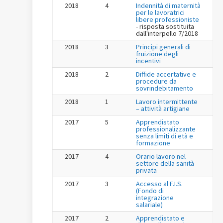
2018
4
Indennità di maternità
per le lavoratrici
libere professioniste
- risposta sostituita
dall'interpello 7/2018
2018
3
Principi generali di
fruizione degli
incentivi
2018
2
Diffide accertative e
procedure da
sovrindebitamento
2018
1
Lavoro intermittente
– attività artigiane
2017
5
Apprendistato
professionalizzante
senza limiti di età e
formazione
2017
4
Orario lavoro nel
settore della sanità
privata
2017
3
Accesso al F.I.S.
(Fondo di
integrazione
salariale)
2017
2
Apprendistato e