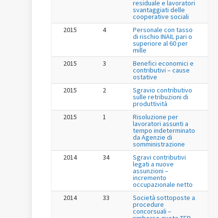
residuale e lavoratori
svantaggiati delle
cooperative sociali
2015
4
Personale con tasso
di rischio INAIL pari o
superiore al 60 per
mille
2015
3
Benefici economici e
contributivi – cause
ostative
2015
2
Sgravio contributivo
sulle retribuzioni di
produttività
2015
1
Risoluzione per
lavoratori assunti a
tempo indeterminato
da Agenzie di
somministrazione
2014
34
Sgravi contributivi
legati a nuove
assunzioni –
incremento
occupazionale netto
2014
33
Società sottoposte a
procedure
concorsuali –
rimborso quote TFR