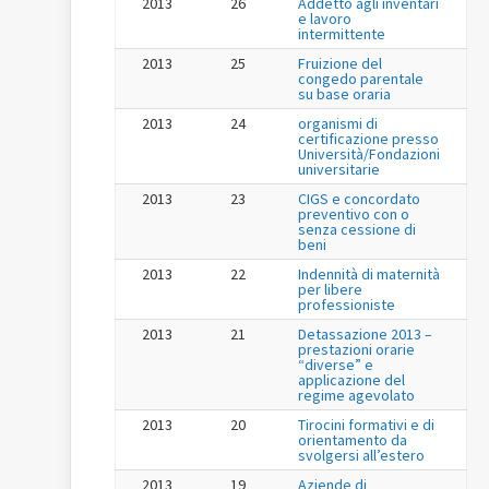
2013
26
Addetto agli inventari
e lavoro
intermittente
2013
25
Fruizione del
congedo parentale
su base oraria
2013
24
organismi di
certificazione presso
Università/Fondazioni
universitarie
2013
23
CIGS e concordato
preventivo con o
senza cessione di
beni
2013
22
Indennità di maternità
per libere
professioniste
2013
21
Detassazione 2013 –
prestazioni orarie
“diverse” e
applicazione del
regime agevolato
2013
20
Tirocini formativi e di
orientamento da
svolgersi all’estero
2013
19
Aziende di