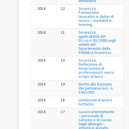
affidataria
2014
12
Sicurezza:
Formazione
lavoratori e datori di
lavoro – modalità e-
learning
2014
11
Sicurezza:
applicabilità del
D.L.vo n. 81/2008 negli
ambiti del
Dipartimento della
Pubblica Sicurezza
2014
10
Sicurezza:
Definizione di
Associazioni di
professionisti senza
scopo di lucro
2014
19
Diritto alla fruizione
dei permessi ex L. n.
104/1992
2014
18
Limitazioni al lavoro
notturno
2014
17
Lavoro intermittente
– personale di
servizio e di cucina
negli alberghi –
attività in appalto