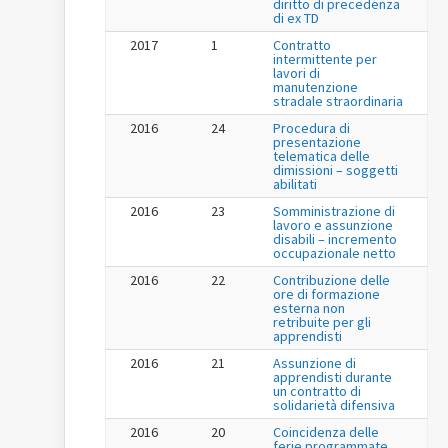
diritto di precedenza
di ex TD
2017
1
Contratto
intermittente per
lavori di
manutenzione
stradale straordinaria
2016
24
Procedura di
presentazione
telematica delle
dimissioni – soggetti
abilitati
2016
23
Somministrazione di
lavoro e assunzione
disabili – incremento
occupazionale netto
2016
22
Contribuzione delle
ore di formazione
esterna non
retribuite per gli
apprendisti
2016
21
Assunzione di
apprendisti durante
un contratto di
solidarietà difensiva
2016
20
Coincidenza delle
ferie programmate