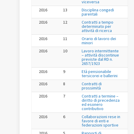
viceversa
2016
13
Disciplina congedi
parentali
2016
12
Contratti a tempo
determinato per
attività di ricerca
2016
11
Orario di lavoro dei
minori
2016
10
Lavoro intermittente
– attività discontinue
previste dal RD n.
2657/1923
2016
9
Età pensionabile
tersicorei e ballerini
2016
8
Contratti di
prossimità
2016
7
Contratti a termine –
diritto di precedenza
ed esonero
contributivo
2016
6
Collaborazioni rese in
favore di enti e
federazioni sportive
2016
5
Rapporti di