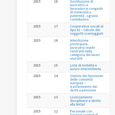
2015
18
Sostituzione di
lavoratrici e
lavoratori in congedo
di maternità o
paternità - sgravio
contributivo
2015
17
Cooperative sociali di
tipo b) – calcolo dei
soggetti svantaggiati
2015
16
Interdizione
posticipata
lavoratrici madri
rientranti nella
categoria dei lavori
usuranti
2015
15
Liste di mobilità e
lavoro intermittente
2015
14
Statuto dei funzionari
delle comunità
europee –
trasferimento dei
diritti a pensione
2015
13
Licenziamento
disciplinare e diritto
alla NASpI
2015
12
Personale con
funzioni centrali di