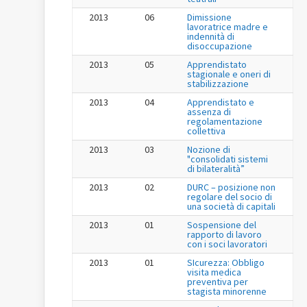
2013
06
Dimissione
lavoratrice madre e
indennità di
disoccupazione
2013
05
Apprendistato
stagionale e oneri di
stabilizzazione
2013
04
Apprendistato e
assenza di
regolamentazione
collettiva
2013
03
Nozione di
"consolidati sistemi
di bilateralità”
2013
02
DURC – posizione non
regolare del socio di
una società di capitali
2013
01
Sospensione del
rapporto di lavoro
con i soci lavoratori
2013
01
SIcurezza: Obbligo
visita medica
preventiva per
stagista minorenne