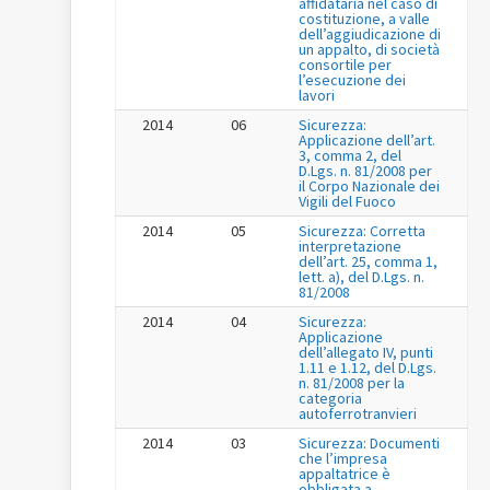
affidataria nel caso di
costituzione, a valle
dell’aggiudicazione di
un appalto, di società
consortile per
l’esecuzione dei
lavori
2014
06
Sicurezza:
Applicazione dell’art.
3, comma 2, del
D.Lgs. n. 81/2008 per
il Corpo Nazionale dei
Vigili del Fuoco
2014
05
Sicurezza: Corretta
interpretazione
dell’art. 25, comma 1,
lett. a), del D.Lgs. n.
81/2008
2014
04
Sicurezza:
Applicazione
dell’allegato IV, punti
1.11 e 1.12, del D.Lgs.
n. 81/2008 per la
categoria
autoferrotranvieri
2014
03
Sicurezza: Documenti
che l’impresa
appaltatrice è
obbligata a