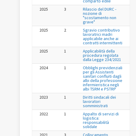
comparto edile
2025
3
Rilascio del DURC -
nozione di
"scostamento non
grave"
2025
2
Sgravio contributivo
lavoratrici madri
applicabile anche ai
contratti intermittenti
2025
1
Applicabilità della
procedura regolata
dalla Legge 234/2021
2024
1
Obblighi previdenziali
per gli Assistenti
sanitari confluiti dagli
albi della professione
infermieristica negli
albi TSRM e PSTRP
2023
1
Diritti sindacali dei
lavoratori
somministrati
2022
1
Appalto di servizi di
logistica:
responsabilità
solidale
2021
3
Collocamento