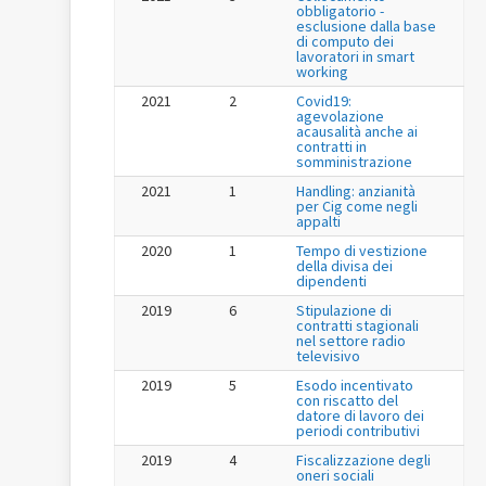
obbligatorio -
esclusione dalla base
di computo dei
lavoratori in smart
working
2021
2
Covid19:
agevolazione
acausalità anche ai
contratti in
somministrazione
2021
1
Handling: anzianità
per Cig come negli
appalti
2020
1
Tempo di vestizione
della divisa dei
dipendenti
2019
6
Stipulazione di
contratti stagionali
nel settore radio
televisivo
2019
5
Esodo incentivato
con riscatto del
datore di lavoro dei
periodi contributivi
2019
4
Fiscalizzazione degli
oneri sociali