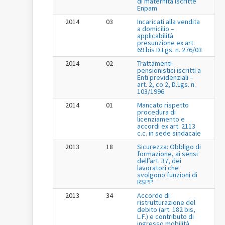
di maternità iscritte
Enpam
2014
03
Incaricati alla vendita
a domicilio –
applicabilità
presunzione ex art.
69 bis D.Lgs. n. 276/03
2014
02
Trattamenti
pensionistici iscritti a
Enti previdenziali –
art. 2, co 2, D.Lgs. n.
103/1996
2014
01
Mancato rispetto
procedura di
licenziamento e
accordi ex art. 2113
c.c. in sede sindacale
2013
18
Sicurezza: Obbligo di
formazione, ai sensi
dell’art. 37, dei
lavoratori che
svolgono funzioni di
RSPP
2013
34
Accordo di
ristrutturazione del
debito (art. 182 bis,
L.F.) e contributo di
ingresso mobilità