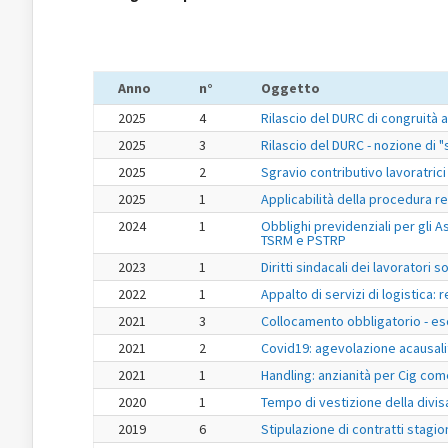
Anno
n°
Oggetto
2025
4
Rilascio del DURC di congruità 
2025
3
Rilascio del DURC - nozione di
2025
2
Sgravio contributivo lavoratrici
2025
1
Applicabilità della procedura r
2024
1
Obblighi previdenziali per gli As
TSRM e PSTRP
2023
1
Diritti sindacali dei lavoratori 
2022
1
Appalto di servizi di logistica: 
2021
3
Collocamento obbligatorio - es
2021
2
Covid19: agevolazione acausalit
2021
1
Handling: anzianità per Cig com
2020
1
Tempo di vestizione della divis
2019
6
Stipulazione di contratti stagio