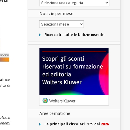
Le
Notizie
del
sito
Notizie per mese
Notizie
per
mese
Ricerca tra tutte le Notizie inserite
atrice
alto di
Aree tematiche
alsiasi
utonomi
Le
principali circolari
INPS del
2026