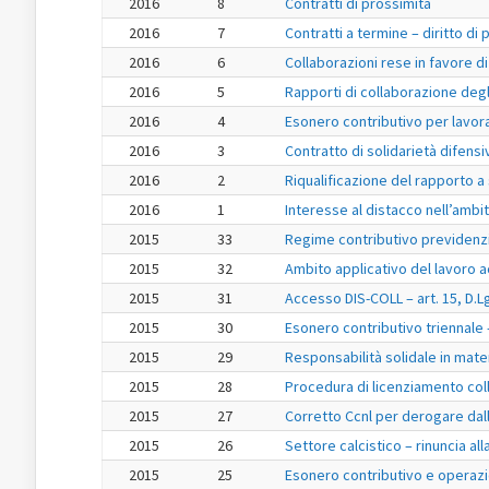
2016
8
Contratti di prossimità
2016
7
Contratti a termine – diritto d
2016
6
Collaborazioni rese in favore di
2016
5
Rapporti di collaborazione degli
2016
4
Esonero contributivo per lavo
2016
3
Contratto di solidarietà difensi
2016
2
Riqualificazione del rapporto a 
2016
1
Interesse al distacco nell’ambi
2015
33
Regime contributivo previdenzia
2015
32
Ambito applicativo del lavoro a
2015
31
Accesso DIS-COLL – art. 15, D.L
2015
30
Esonero contributivo triennale 
2015
29
Responsabilità solidale in materi
2015
28
Procedura di licenziamento colle
2015
27
Corretto Ccnl per derogare dalle
2015
26
Settore calcistico – rinuncia al
2015
25
Esonero contributivo e operazi