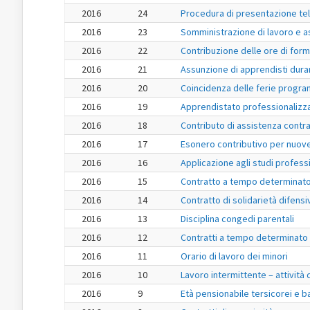
2016
24
Procedura di presentazione tele
2016
23
Somministrazione di lavoro e a
2016
22
Contribuzione delle ore di form
2016
21
Assunzione di apprendisti duran
2016
20
Coincidenza delle ferie progra
2016
19
Apprendistato professionalizza
2016
18
Contributo di assistenza contra
2016
17
Esonero contributivo per nuov
2016
16
Applicazione agli studi professi
2016
15
Contratto a tempo determinato 
2016
14
Contratto di solidarietà difensi
2016
13
Disciplina congedi parentali
2016
12
Contratti a tempo determinato p
2016
11
Orario di lavoro dei minori
2016
10
Lavoro intermittente – attività
2016
9
Età pensionabile tersicorei e ba