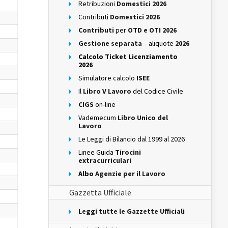
Retribuzioni
Domestici 2026
Contributi
Domestici 2026
Contributi
per
OTD e OTI 2026
Gestione separata
– aliquote
2026
Calcolo Ticket Licenziamento
2026
Simulatore calcolo
ISEE
Il
Libro V Lavoro
del Codice Civile
CIGS
on-line
Vademecum
Libro Unico del
Lavoro
Le Leggi di Bilancio dal 1999 al 2026
Linee Guida
Tirocini
extracurriculari
Albo
Agenzie per il Lavoro
Gazzetta Ufficiale
Leggi tutte le Gazzette Ufficiali