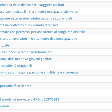
matica delle dimissioni – soggetti abilitati
ssunzione disabili – incremento occupazionale netto
azione esterna non retribuite per gli apprendisti
te un contratto di solidarietà difensiva
mmate con permessi per assistenza al congiunto disabile
nte per lavoratori in trattamento di disoccupazione
ttuale
e assunzioni a tempo indeterminato
onali dell’incentivo giovani genitori
ed attività stagionali
vo - trasformazione part-time in full-time e viceversa
er attività di ricerca
 discontinue previste dal RD n. 2657/1923
llerini