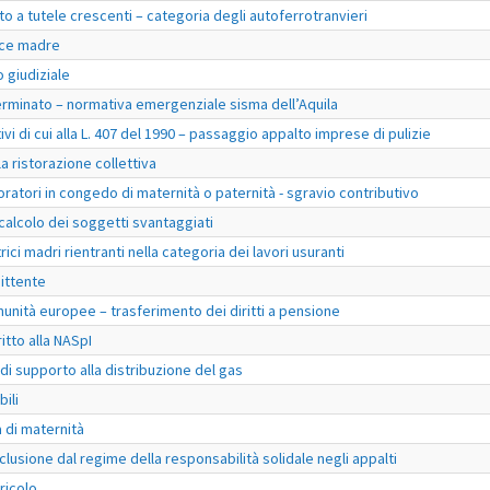
 a tutele crescenti – categoria degli autoferrotranvieri
rice madre
o giudiziale
rminato – normativa emergenziale sisma dell’Aquila
i di cui alla L. 407 del 1990 – passaggio appalto imprese di pulizie
a ristorazione collettiva
voratori in congedo di maternità o paternità - sgravio contributivo
 calcolo dei soggetti svantaggiati
ici madri rientranti nella categoria dei lavori usuranti
mittente
munità europee – trasferimento dei diritti a pensione
itto alla NASpI
di supporto alla distribuzione del gas
ili
à di maternità
clusione dal regime della responsabilità solidale negli appalti
ricolo