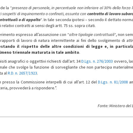
de la “
presenza di personale, in percentuale non inferiore al 30% della forza 
ti sospetti di inquinamento o confinati, assunta con
contratto di lavoro subor
ntrattuali o di appalto
“. In tale seconda ipotesi – secondo il dettato norma
elativi contratti ai sensi degli artt. 75 ss. sopra citati.
iferimento espresso all’assunzione con “
altre tipologie contrattuali
“, non se
rapporti di lavoro di natura intermittente ai fini dello svolgimento di attiv
stando il rispetto delle altre condizioni di legge e, in particola
almeno triennale maturata in tale ambito
.
ti anagrafici o oggettivi richiesti dall’art. 34
D.Lgs. n. 276/2003
ovvero, l
sonale che svolge la funzione di sorvegliante che non partecipa materialme
ta al
R.D. n. 2657/1923
.
presso la Commissione interpelli di cui all’art. 12 del
D.Lgs. n. 81/2008
a
eria, provvederà a rispondere.”.
Fonte: Ministero del