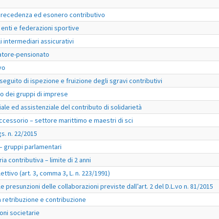
i precedenza ed esonero contributivo
 enti e federazioni sportive
 intermediari assicurativi
ratore-pensionato
vo
seguito di ispezione e fruizione degli sgravi contributivi
to dei gruppi di imprese
le ed assistenziale del contributo di solidarietà
ccessorio – settore marittimo e maestri di sci
gs. n. 22/2015
– gruppi parlamentari
a contributiva – limite di 2 anni
ttivo (art. 3, comma 3, L. n. 223/1991)
 presunzioni delle collaborazioni previste dall’art. 2 del D.L.vo n. 81/2015
la retribuzione e contribuzione
oni societarie