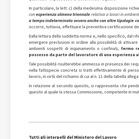
In particolare, la lett. c) della medesima disposizione richie
con
esperienza almeno triennale
relativa a lavori in ambien
a tempo indeterminato ovvero anche con altre tipologie co
occorre, tuttavia, effettuare la preventiva certificazione dei r
Dalla lettura della suddetta norma e, nello specifico, dal r
emergere preclusioni in ordine alla possibilità di attivare 
ambienti sospetti di inquinamento o confinati,
fermo re
possesso da parte del lavoratore di una esperienza 
Tale possibilità risulterebbe ammessa in presenza dei requisi
nella fattispecie concreta si tratti effettivamente di per
lavoro, in virtù del richiamo di cui al n. 11 della tabella allega
In relazione al secondo quesito, si rappresenta che pende 
quesito al quale la stessa Commissione, competente in mat
Tutti gli interpelli del Ministero del Lavoro