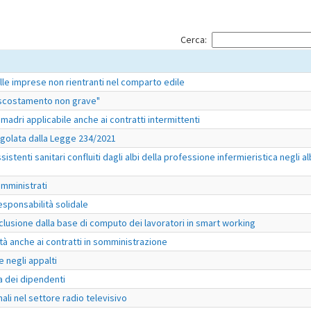
Cerca:
alle imprese non rientranti nel comparto edile
 "scostamento non grave"
 madri applicabile anche ai contratti intermittenti
egolata dalla Legge 234/2021
sistenti sanitari confluiti dagli albi della professione infermieristica negli al
somministrati
responsabilità solidale
clusione dalla base di computo dei lavoratori in smart working
à anche ai contratti in somministrazione
e negli appalti
a dei dipendenti
nali nel settore radio televisivo