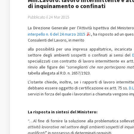
di inquinamento o confinati
Pubblicato il 24 Mar 2015
La Direzione Generale per l’Attività Ispettiva del Ministero
interpello n. 6 del 24 marzo 2015
, ha risposto ad un ques
Consulenti del Lavoro, in merito
alla possibilità per una impresa appaltatrice, incaricat
settore degli ambienti sospetti o confinati ai sensi del
D
specializzati con contratto di lavoro intermittente ex artt
rinvio alle figure dei “
sorveglianti che non partecipano mat
tabella allegata al R.D. n. 2657/1923.
L’istante chiede, inoltre, se i rapporti di lavoro intermi
debbano essere oggetto di certificazione ex artt. 75 ss.
D.
servizi in forza del quale i lavoratori a chiamata vengono im
La risposta in sintesi del Ministero:
“…Al fine di fornire la soluzione alla problematica sollevat
attività lavorativa nel settore degli ambienti sospetti di in
qualificati
” in possesso di determinati requisiti.