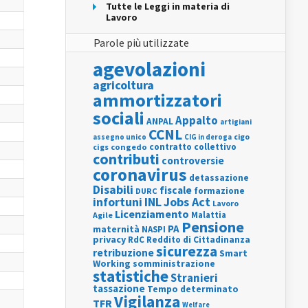
Tutte le Leggi in materia di
Lavoro
Parole più utilizzate
agevolazioni
agricoltura
ammortizzatori
sociali
Appalto
ANPAL
artigiani
CCNL
assegno unico
cigo
CIG in deroga
contratto collettivo
cigs
congedo
contributi
controversie
coronavirus
detassazione
Disabili
fiscale
formazione
DURC
INL
Jobs Act
infortuni
Lavoro
Licenziamento
Agile
Malattia
Pensione
PA
maternità
NASPI
privacy
RdC
Reddito di Cittadinanza
sicurezza
retribuzione
Smart
Working
somministrazione
statistiche
Stranieri
tassazione
Tempo determinato
Vigilanza
TFR
Welfare