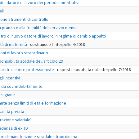
el datore di lavoro dei periodi contributivi
ali
ione strumenti di controllo
a pranzo e alla fruibilità del servizio mensa
ntro di nuovo datore di lavoro in regime di cambio appalto
tà di maternità
- sostituisce l'interpello 4/2018
oni di lavoro straordinario
onsabilità solidale dell’articolo 29
voratrici libere professioniste
- risposta sostituita dall'interpello 7/2018
li incentivi
e da sovrindebitamento
artigiane
nte senza limiti di età e formazione
sanità privata
razione salariale)
edenza di ex TD
ori di manutenzione stradale straordinaria