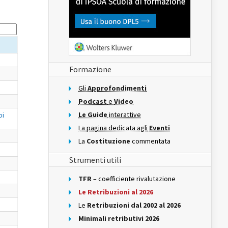
Formazione
Gli
Approfondimenti
Podcast
e
Video
Le Guide
interattive
bi
La pagina dedicata agli
Eventi
La
Costituzione
commentata
Strumenti utili
TFR
– coefficiente rivalutazione
Le Retribuzioni al 2026
Le
Retribuzioni dal 2002 al 2026
Minimali retributivi 2026