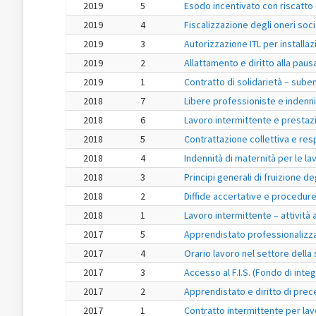
2019
5
Esodo incentivato con riscatto d
2019
4
Fiscalizzazione degli oneri soci
2019
3
Autorizzazione ITL per installaz
2019
2
Allattamento e diritto alla paus
2019
1
Contratto di solidarietà – sube
2018
7
Libere professioniste e indenni
2018
6
Lavoro intermittente e prestazi
2018
5
Contrattazione collettiva e resp
2018
4
Indennità di maternità per le la
2018
3
Principi generali di fruizione deg
2018
2
Diffide accertative e procedur
2018
1
Lavoro intermittente – attività 
2017
5
Apprendistato professionalizza
2017
4
Orario lavoro nel settore della 
2017
3
Accesso al F.I.S. (Fondo di integ
2017
2
Apprendistato e diritto di prec
2017
1
Contratto intermittente per lav