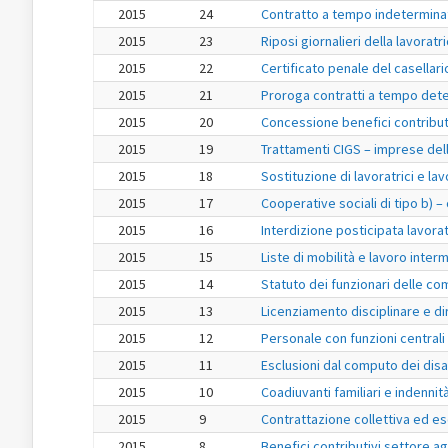
2015
24
Contratto a tempo indeterminato
2015
23
Riposi giornalieri della lavorat
2015
22
Certificato penale del casellari
2015
21
Proroga contratti a tempo dete
2015
20
Concessione benefici contributiv
2015
19
Trattamenti CIGS – imprese dell
2015
18
Sostituzione di lavoratrici e la
2015
17
Cooperative sociali di tipo b) –
2015
16
Interdizione posticipata lavoratr
2015
15
Liste di mobilità e lavoro inter
2015
14
Statuto dei funzionari delle co
2015
13
Licenziamento disciplinare e dir
2015
12
Personale con funzioni centrali 
2015
11
Esclusioni dal computo dei disab
2015
10
Coadiuvanti familiari e indennit
2015
9
Contrattazione collettiva ed es
2015
8
Benefici contributivi settore ag