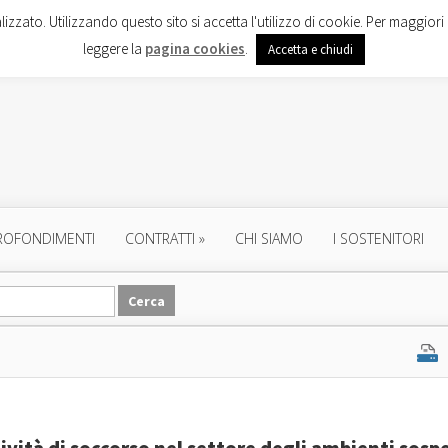
lizzato. Utilizzando questo sito si accetta l'utilizzo di cookie. Per maggiori 
leggere la
pagina cookies
.
Accetta e chiudi
ROFONDIMENTI
CONTRATTI
»
CHI SIAMO
I SOSTENITORI
ività di soccorso nel settore degli ambienti sospe