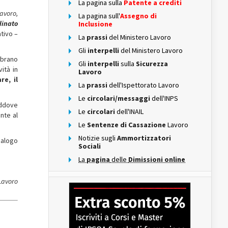
La pagina sulla
Patente a crediti
lavoro,
La pagina sull'
Assegno di
dinato
Inclusione
tivo –
La
prassi
del Ministero Lavoro
Gli
interpelli
del Ministero Lavoro
mbrano
Gli
interpelli
sulla
Sicurezza
ità in
Lavoro
re, il
La
prassi
dell'Ispettorato Lavoro
Le
circolari/messaggi
dell'INPS
addove
Le
circolari
dell'INAIL
nte al
Le
Sentenze di Cassazione
Lavoro
Notizie sugli
Ammortizzatori
nalogo
Sociali
La
pagina
delle
Dimissioni online
 Lavoro